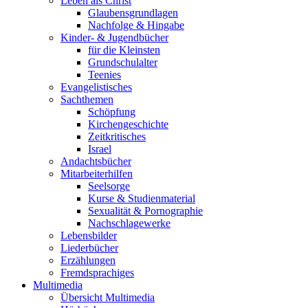
Leben als Christ
Glaubensgrundlagen
Nachfolge & Hingabe
Kinder- & Jugendbücher
für die Kleinsten
Grundschulalter
Teenies
Evangelistisches
Sachthemen
Schöpfung
Kirchengeschichte
Zeitkritisches
Israel
Andachtsbücher
Mitarbeiterhilfen
Seelsorge
Kurse & Studienmaterial
Sexualität & Pornographie
Nachschlagewerke
Lebensbilder
Liederbücher
Erzählungen
Fremdsprachiges
Multimedia
Übersicht Multimedia