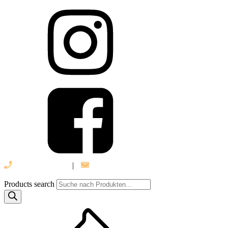
039 888 522 48
|
info@daniel-verlag.de
Products search