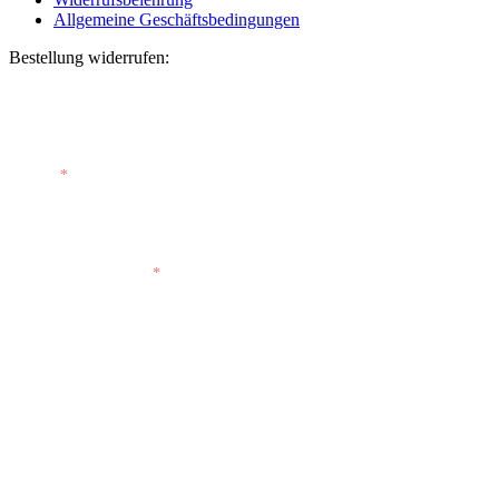
Allgemeine Geschäftsbedingungen
Bestellung widerrufen:
Bestellnummer
(optional)
E-Mail
*
E-Mail (wiederholen)
*
Vorname
(optional)
Nachname
(optional)