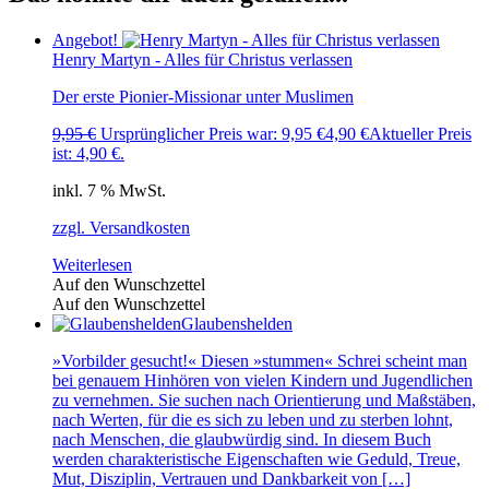
Angebot!
Henry Martyn - Alles für Christus verlassen
Der erste Pionier-Missionar unter Muslimen
9,95
€
Ursprünglicher Preis war: 9,95 €
4,90
€
Aktueller Preis
ist: 4,90 €.
inkl. 7 % MwSt.
zzgl. Versandkosten
Weiterlesen
Auf den Wunschzettel
Auf den Wunschzettel
Glaubenshelden
»Vorbilder gesucht!« Diesen »stummen« Schrei scheint man
bei genauem Hinhören von vielen Kindern und Jugendlichen
zu vernehmen. Sie suchen nach Orientierung und Maßstäben,
nach Werten, für die es sich zu leben und zu sterben lohnt,
nach Menschen, die glaubwürdig sind. In diesem Buch
werden charakteristische Eigenschaften wie Geduld, Treue,
Mut, Disziplin, Vertrauen und Dankbarkeit von […]