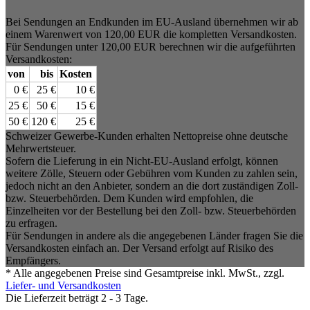
Bei Sendungen an Endkunden im EU-Ausland übernehmen wir ab
einem Warenwert von 120,00 EUR die kompletten Versandkosten.
Für Sendungen unter 120,00 EUR berechnen wir die aufgeführten
Versandkosten:
von
bis
Kosten
0 €
25 €
10 €
25 €
50 €
15 €
50 €
120 €
25 €
Schweizer Gewerbe-Kunden erhalten Nettopreise ohne deutsche
Mehrwertsteuer.
Sofern die Lieferung in ein Nicht-EU-Ausland erfolgt, können
weitere Zölle, Steuern oder Gebühren vom Kunden zu zahlen sein,
jedoch nicht an den Anbieter, sondern an die dort zuständigen Zoll-
bzw. Steuerbehörden. Dem Kunden wird empfohlen, die
Einzelheiten vor der Bestellung bei den Zoll- bzw. Steuerbehörden
zu erfragen.
Für Sendungen in andere als die angegebenen Länder fragen Sie die
Versandkosten einfach an. Der Versand erfolgt auf Risiko des
Empfängers.
* Alle angegebenen Preise sind Gesamtpreise inkl. MwSt., zzgl.
Liefer- und Versandkosten
Die Lieferzeit beträgt 2 - 3 Tage.