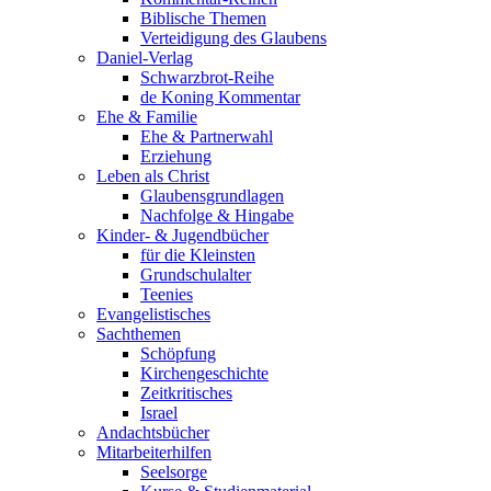
Biblische Themen
Verteidigung des Glaubens
Daniel-Verlag
Schwarzbrot-Reihe
de Koning Kommentar
Ehe & Familie
Ehe & Partnerwahl
Erziehung
Leben als Christ
Glaubensgrundlagen
Nachfolge & Hingabe
Kinder- & Jugendbücher
für die Kleinsten
Grundschulalter
Teenies
Evangelistisches
Sachthemen
Schöpfung
Kirchengeschichte
Zeitkritisches
Israel
Andachtsbücher
Mitarbeiterhilfen
Seelsorge