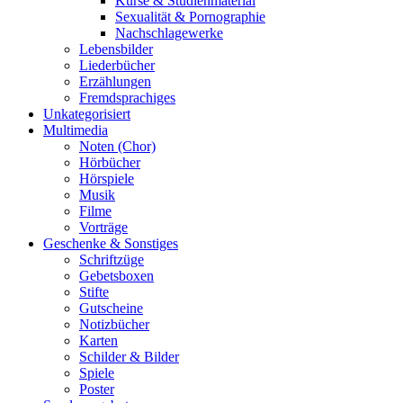
Kurse & Studienmaterial
Sexualität & Pornographie
Nachschlagewerke
Lebensbilder
Liederbücher
Erzählungen
Fremdsprachiges
Unkategorisiert
Multimedia
Noten (Chor)
Hörbücher
Hörspiele
Musik
Filme
Vorträge
Geschenke & Sonstiges
Schriftzüge
Gebetsboxen
Stifte
Gutscheine
Notizbücher
Karten
Schilder & Bilder
Spiele
Poster