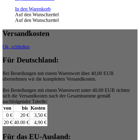
In den Warenkorb
Auf den Wunschzettel
Auf den Wunschzettel
Versandkosten
Ok, schließen
Für Deutschland:
Bei Bestellungen mit einem Warenwert über 40,00 EUR
übernehmen wir die kompletten Versandkosten.
Bei Bestellungen mit einem Warenwert unter 40,00 EUR richten
sich die Versandkosten nach der Gesamtsumme gemäß
nachfolgender Tabelle:
von
bis
Kosten
0 €
20 €
3,50 €
20 €
40.00 €
4,90 €
Für das EU-Ausland: