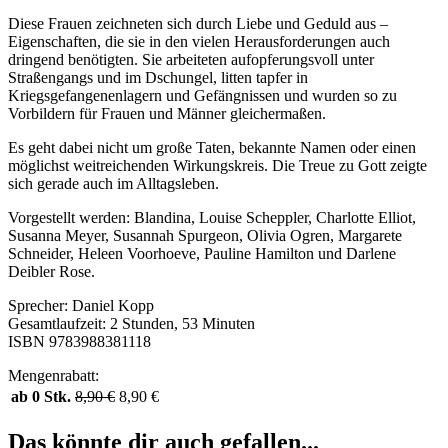
Diese Frauen zeichneten sich durch Liebe und Geduld aus –
Eigenschaften, die sie in den vielen Herausforderungen auch
dringend benötigten. Sie arbeiteten aufopferungsvoll unter
Straßengangs und im Dschungel, litten tapfer in
Kriegsgefangenenlagern und Gefängnissen und wurden so zu
Vorbildern für Frauen und Männer gleichermaßen.
Es geht dabei nicht um große Taten, bekannte Namen oder einen
möglichst weitreichenden Wirkungskreis. Die Treue zu Gott zeigte
sich gerade auch im Alltagsleben.
Vorgestellt werden: Blandina, Louise Scheppler, Charlotte Elliot,
Susanna Meyer, Susannah Spurgeon, Olivia Ogren, Margarete
Schneider, Heleen Voorhoeve, Pauline Hamilton und Darlene
Deibler Rose.
Sprecher: Daniel Kopp
Gesamtlaufzeit: 2 Stunden, 53 Minuten
ISBN 9783988381118
Mengenrabatt:
ab 0 Stk.
8,90
€
8,90
€
Das könnte dir auch gefallen...