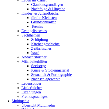
Leben als Christ
Glaubensgrundlagen
Nachfolge & Hingabe
Kinder- & Jugendbücher
für die Kleinsten
Grundschulalter
Teenies
Evangelistisches
Sachthemen
Schöpfung
Kirchengeschichte
Zeitkritisches
Israel
Andachtsbücher
Mitarbeiterhilfen
Seelsorge
Kurse & Studienmaterial
Sexualität & Pornographie
Nachschlagewerke
Lebensbilder
Liederbücher
Erzählungen
Fremdsprachiges
Multimedia
Übersicht Multimedia