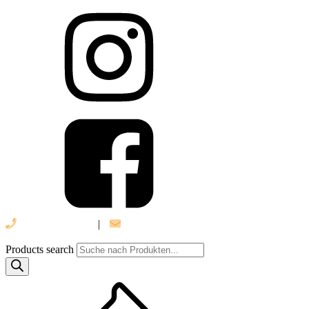
039 888 522 48
|
info@daniel-verlag.de
Products search