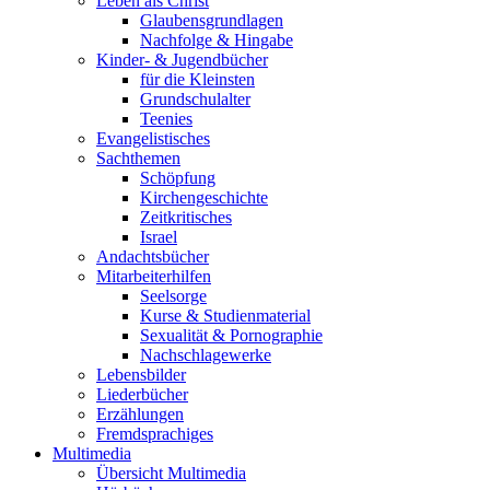
Leben als Christ
Glaubensgrundlagen
Nachfolge & Hingabe
Kinder- & Jugendbücher
für die Kleinsten
Grundschulalter
Teenies
Evangelistisches
Sachthemen
Schöpfung
Kirchengeschichte
Zeitkritisches
Israel
Andachtsbücher
Mitarbeiterhilfen
Seelsorge
Kurse & Studienmaterial
Sexualität & Pornographie
Nachschlagewerke
Lebensbilder
Liederbücher
Erzählungen
Fremdsprachiges
Multimedia
Übersicht Multimedia