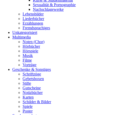
Kurse & Studienmaterial
Sexualität & Pornographie
Nachschlagewerke
Lebensbilder
Liederbücher
Erzählungen
Fremdsprachiges
Unkategorisiert
Multimedia
Noten (Chor)
Hörbücher
Hörspiele
Musik
Filme
Vorträge
Geschenke & Sonstiges
Schriftzüge
Gebetsboxen
Stifte
Gutscheine
Notizbücher
Karten
Schilder & Bilder
Spiele
Poster