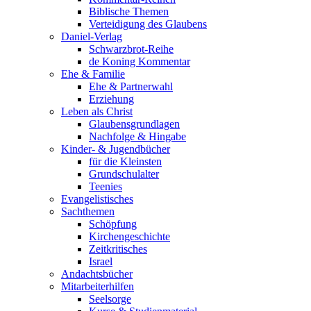
Biblische Themen
Verteidigung des Glaubens
Daniel-Verlag
Schwarzbrot-Reihe
de Koning Kommentar
Ehe & Familie
Ehe & Partnerwahl
Erziehung
Leben als Christ
Glaubensgrundlagen
Nachfolge & Hingabe
Kinder- & Jugendbücher
für die Kleinsten
Grundschulalter
Teenies
Evangelistisches
Sachthemen
Schöpfung
Kirchengeschichte
Zeitkritisches
Israel
Andachtsbücher
Mitarbeiterhilfen
Seelsorge