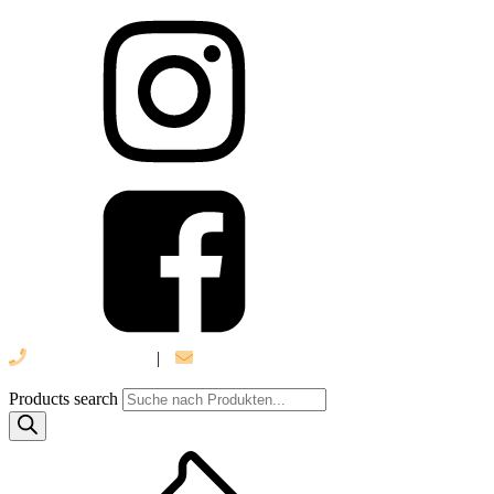
039 888 522 48
|
info@daniel-verlag.de
Products search