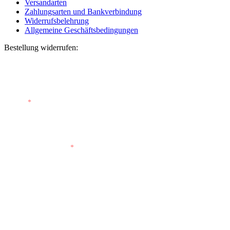
Versandarten
Zahlungsarten und Bankverbindung
Widerrufsbelehrung
Allgemeine Geschäftsbedingungen
Bestellung widerrufen:
Bestellnummer
(optional)
E-Mail
*
E-Mail (wiederholen)
*
Vorname
(optional)