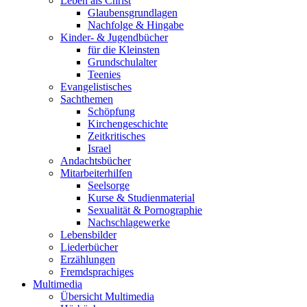
Leben als Christ
Glaubensgrundlagen
Nachfolge & Hingabe
Kinder- & Jugendbücher
für die Kleinsten
Grundschulalter
Teenies
Evangelistisches
Sachthemen
Schöpfung
Kirchengeschichte
Zeitkritisches
Israel
Andachtsbücher
Mitarbeiterhilfen
Seelsorge
Kurse & Studienmaterial
Sexualität & Pornographie
Nachschlagewerke
Lebensbilder
Liederbücher
Erzählungen
Fremdsprachiges
Multimedia
Übersicht Multimedia