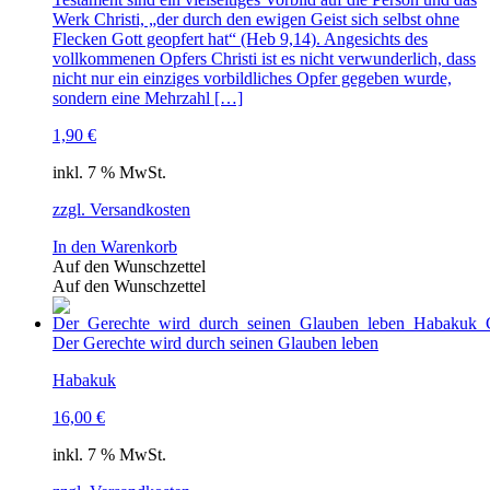
Werk Christi, „der durch den ewigen Geist sich selbst ohne
Flecken Gott geopfert hat“ (Heb 9,14). Angesichts des
vollkommenen Opfers Christi ist es nicht verwunderlich, dass
nicht nur ein einziges vorbild­liches Opfer gegeben wurde,
sondern eine Mehrzahl […]
1,90
€
inkl. 7 % MwSt.
zzgl. Versandkosten
In den Warenkorb
Auf den Wunschzettel
Auf den Wunschzettel
Der Gerechte wird durch seinen Glauben leben
Habakuk
16,00
€
inkl. 7 % MwSt.