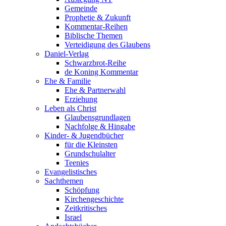
Gemeinde
Prophetie & Zukunft
Kommentar-Reihen
Biblische Themen
Verteidigung des Glaubens
Daniel-Verlag
Schwarzbrot-Reihe
de Koning Kommentar
Ehe & Familie
Ehe & Partnerwahl
Erziehung
Leben als Christ
Glaubensgrundlagen
Nachfolge & Hingabe
Kinder- & Jugendbücher
für die Kleinsten
Grundschulalter
Teenies
Evangelistisches
Sachthemen
Schöpfung
Kirchengeschichte
Zeitkritisches
Israel