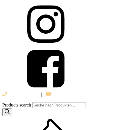
039 888 522 48
|
info@daniel-verlag.de
Products search