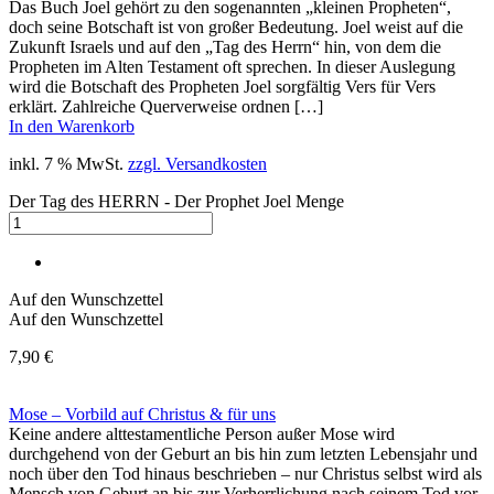
Das Buch Joel gehört zu den sogenannten „kleinen Propheten“,
doch seine Botschaft ist von großer Bedeutung. Joel weist auf die
Zukunft Israels und auf den „Tag des Herrn“ hin, von dem die
Propheten im Alten Testament oft sprechen. In dieser Auslegung
wird die Botschaft des Propheten Joel sorgfältig Vers für Vers
erklärt. Zahlreiche Querverweise ordnen […]
In den Warenkorb
inkl. 7 % MwSt.
zzgl. Versandkosten
Der Tag des HERRN - Der Prophet Joel Menge
Auf den Wunschzettel
Auf den Wunschzettel
7,90
€
Mose – Vorbild auf Christus & für uns
Keine andere alttestamentliche Person außer Mose wird
durchgehend von der Geburt an bis hin zum letzten Lebensjahr und
noch über den Tod hinaus beschrieben – nur Christus selbst wird als
Mensch von Geburt an bis zur Verherrlichung nach sei­nem Tod vor