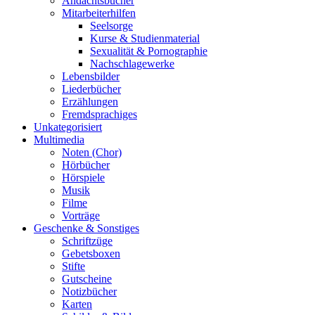
Andachtsbücher
Mitarbeiterhilfen
Seelsorge
Kurse & Studienmaterial
Sexualität & Pornographie
Nachschlagewerke
Lebensbilder
Liederbücher
Erzählungen
Fremdsprachiges
Unkategorisiert
Multimedia
Noten (Chor)
Hörbücher
Hörspiele
Musik
Filme
Vorträge
Geschenke & Sonstiges
Schriftzüge
Gebetsboxen
Stifte
Gutscheine
Notizbücher
Karten