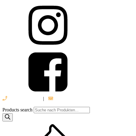
039 888 522 48
|
info@daniel-verlag.de
Products search