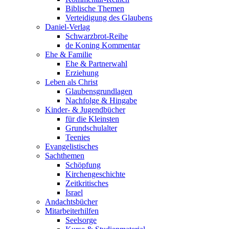
Biblische Themen
Verteidigung des Glaubens
Daniel-Verlag
Schwarzbrot-Reihe
de Koning Kommentar
Ehe & Familie
Ehe & Partnerwahl
Erziehung
Leben als Christ
Glaubensgrundlagen
Nachfolge & Hingabe
Kinder- & Jugendbücher
für die Kleinsten
Grundschulalter
Teenies
Evangelistisches
Sachthemen
Schöpfung
Kirchengeschichte
Zeitkritisches
Israel
Andachtsbücher
Mitarbeiterhilfen
Seelsorge