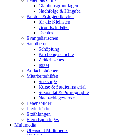
Leben als Christ
Glaubensgrundlagen
Nachfolge & Hingabe
Kinder- & Jugendbücher
für die Kleinsten
Grundschulalter
Teenies
Evangelistisches
Sachthemen
Schöpfung
Kirchengeschichte
Zeitkritisches
Israel
Andachtsbücher
Mitarbeiterhilfen
Seelsorge
Kurse & Studienmaterial
Sexualität & Pornographie
Nachschlagewerke
Lebensbilder
Liederbücher
Erzählungen
Fremdsprachiges
Multimedia
Übersicht Multimedia