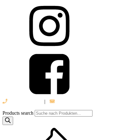
039 888 522 48
|
info@daniel-verlag.de
Products search