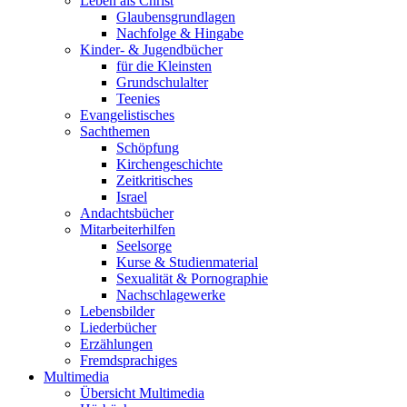
Leben als Christ
Glaubensgrundlagen
Nachfolge & Hingabe
Kinder- & Jugendbücher
für die Kleinsten
Grundschulalter
Teenies
Evangelistisches
Sachthemen
Schöpfung
Kirchengeschichte
Zeitkritisches
Israel
Andachtsbücher
Mitarbeiterhilfen
Seelsorge
Kurse & Studienmaterial
Sexualität & Pornographie
Nachschlagewerke
Lebensbilder
Liederbücher
Erzählungen
Fremdsprachiges
Multimedia
Übersicht Multimedia