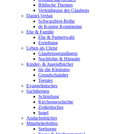
Biblische Themen
Verteidigung des Glaubens
Daniel-Verlag
Schwarzbrot-Reihe
de Koning Kommentar
Ehe & Familie
Ehe & Partnerwahl
Erziehung
Leben als Christ
Glaubensgrundlagen
Nachfolge & Hingabe
Kinder- & Jugendbücher
für die Kleinsten
Grundschulalter
Teenies
Evangelistisches
Sachthemen
Schöpfung
Kirchengeschichte
Zeitkritisches
Israel
Andachtsbücher
Mitarbeiterhilfen
Seelsorge