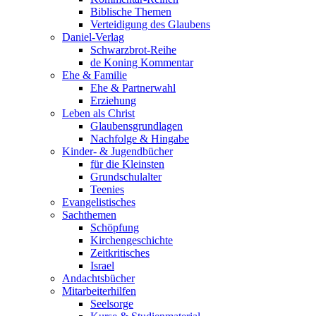
Biblische Themen
Verteidigung des Glaubens
Daniel-Verlag
Schwarzbrot-Reihe
de Koning Kommentar
Ehe & Familie
Ehe & Partnerwahl
Erziehung
Leben als Christ
Glaubensgrundlagen
Nachfolge & Hingabe
Kinder- & Jugendbücher
für die Kleinsten
Grundschulalter
Teenies
Evangelistisches
Sachthemen
Schöpfung
Kirchengeschichte
Zeitkritisches
Israel
Andachtsbücher
Mitarbeiterhilfen
Seelsorge