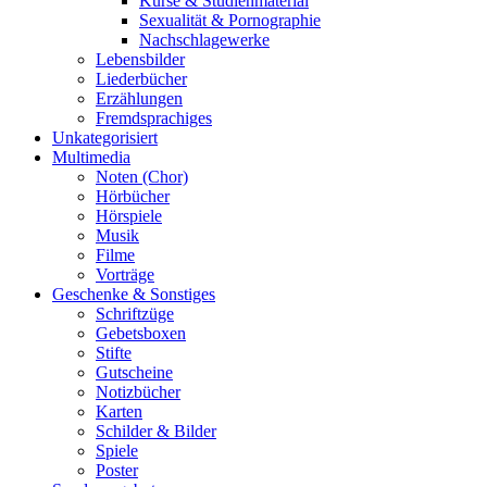
Kurse & Studienmaterial
Sexualität & Pornographie
Nachschlagewerke
Lebensbilder
Liederbücher
Erzählungen
Fremdsprachiges
Unkategorisiert
Multimedia
Noten (Chor)
Hörbücher
Hörspiele
Musik
Filme
Vorträge
Geschenke & Sonstiges
Schriftzüge
Gebetsboxen
Stifte
Gutscheine
Notizbücher
Karten
Schilder & Bilder
Spiele
Poster