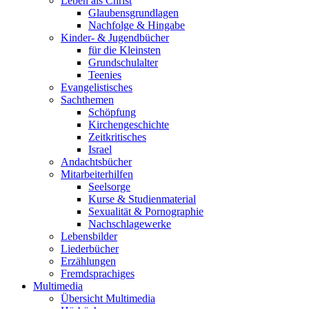
Leben als Christ
Glaubensgrundlagen
Nachfolge & Hingabe
Kinder- & Jugendbücher
für die Kleinsten
Grundschulalter
Teenies
Evangelistisches
Sachthemen
Schöpfung
Kirchengeschichte
Zeitkritisches
Israel
Andachtsbücher
Mitarbeiterhilfen
Seelsorge
Kurse & Studienmaterial
Sexualität & Pornographie
Nachschlagewerke
Lebensbilder
Liederbücher
Erzählungen
Fremdsprachiges
Multimedia
Übersicht Multimedia