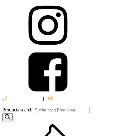
039 888 522 48
|
info@daniel-verlag.de
Products search