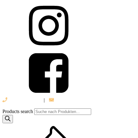
039 888 522 48
|
info@daniel-verlag.de
Products search