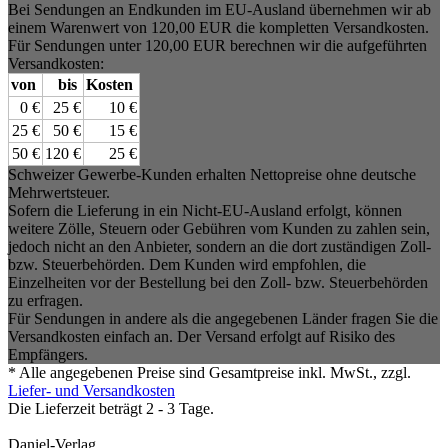
Bei Sendungen an Endkunden im EU-Ausland übernehmen wir ab
einem Warenwert von 120,00 EUR die kompletten Versandkosten.
Für Sendungen unter 120,00 EUR berechnen wir die aufgeführten
Versandkosten:
von
bis
Kosten
0 €
25 €
10 €
25 €
50 €
15 €
50 €
120 €
25 €
Schweizer Gewerbe-Kunden erhalten Nettopreise ohne deutsche
Mehrwertsteuer.
Sofern die Lieferung in ein Nicht-EU-Ausland erfolgt, können
weitere Zölle, Steuern oder Gebühren vom Kunden zu zahlen sein,
jedoch nicht an den Anbieter, sondern an die dort zuständigen Zoll-
bzw. Steuerbehörden. Dem Kunden wird empfohlen, die
Einzelheiten vor der Bestellung bei den Zoll- bzw. Steuerbehörden
zu erfragen.
Für Sendungen in andere als die angegebenen Länder fragen Sie die
Versandkosten einfach an. Der Versand erfolgt auf Risiko des
Empfängers.
* Alle angegebenen Preise sind Gesamtpreise inkl. MwSt., zzgl.
Liefer- und Versandkosten
Die Lieferzeit beträgt 2 - 3 Tage.
Daniel-Verlag