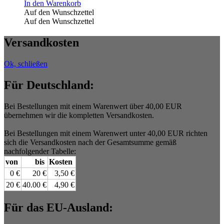
In den Warenkorb
Auf den Wunschzettel
Auf den Wunschzettel
Versandkosten
Ok, schließen
Für Deutschland:
Bei Bestellungen mit einem Warenwert über 40,00 EUR
übernehmen wir die kompletten Versandkosten.
Bei Bestellungen mit einem Warenwert unter 40,00 EUR richten
sich die Versandkosten nach der Gesamtsumme gemäß
nachfolgender Tabelle:
von
bis
Kosten
0 €
20 €
3,50 €
20 €
40.00 €
4,90 €
Für das EU-Ausland: