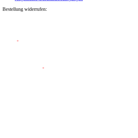
Bestellung widerrufen:
Bestellnummer
(optional)
E-Mail
*
E-Mail (wiederholen)
*
Vorname
(optional)
Nachname
(optional)