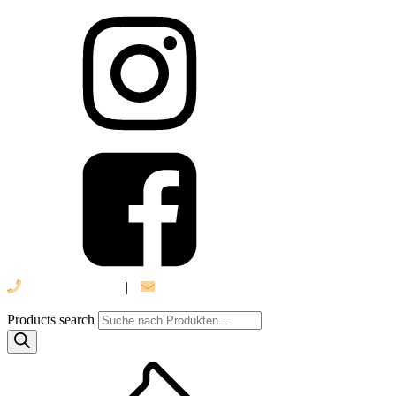
039 888 522 48
|
info@daniel-verlag.de
Products search