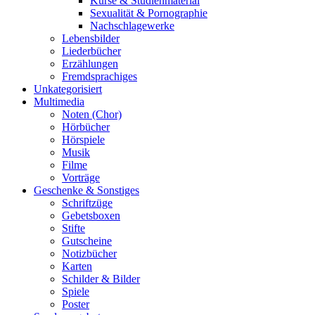
Kurse & Studienmaterial
Sexualität & Pornographie
Nachschlagewerke
Lebensbilder
Liederbücher
Erzählungen
Fremdsprachiges
Unkategorisiert
Multimedia
Noten (Chor)
Hörbücher
Hörspiele
Musik
Filme
Vorträge
Geschenke & Sonstiges
Schriftzüge
Gebetsboxen
Stifte
Gutscheine
Notizbücher
Karten
Schilder & Bilder
Spiele
Poster