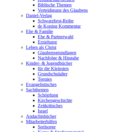
Biblische Themen
Verteidigung des Glaubens
Daniel-Verlag
Schwarzbrot-Reihe
de Koning Kommentar
Ehe & Familie
Ehe & Partnerwahl
Erziehung
Leben als Christ
Glaubensgrundlagen
Nachfolge & Hingabe
Kinder- & Jugendbücher
für die Kleinsten
Grundschulalter
Teenies
Evangelistisches
Sachthemen
Schöpfung
Kirchengeschichte
Zeitkritisches
Israel
Andachtsbücher
Mitarbeiterhilfen
Seelsorge