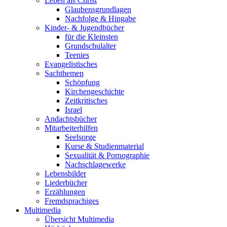
Leben als Christ
Glaubensgrundlagen
Nachfolge & Hingabe
Kinder- & Jugendbücher
für die Kleinsten
Grundschulalter
Teenies
Evangelistisches
Sachthemen
Schöpfung
Kirchengeschichte
Zeitkritisches
Israel
Andachtsbücher
Mitarbeiterhilfen
Seelsorge
Kurse & Studienmaterial
Sexualität & Pornographie
Nachschlagewerke
Lebensbilder
Liederbücher
Erzählungen
Fremdsprachiges
Multimedia
Übersicht Multimedia