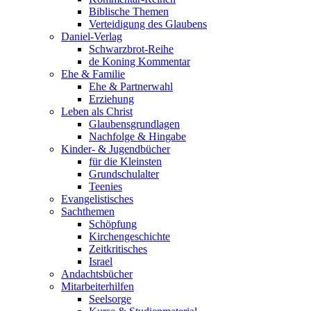
Biblische Themen
Verteidigung des Glaubens
Daniel-Verlag
Schwarzbrot-Reihe
de Koning Kommentar
Ehe & Familie
Ehe & Partnerwahl
Erziehung
Leben als Christ
Glaubensgrundlagen
Nachfolge & Hingabe
Kinder- & Jugendbücher
für die Kleinsten
Grundschulalter
Teenies
Evangelistisches
Sachthemen
Schöpfung
Kirchengeschichte
Zeitkritisches
Israel
Andachtsbücher
Mitarbeiterhilfen
Seelsorge