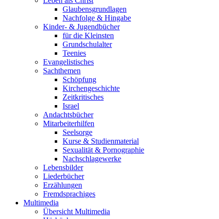
Leben als Christ
Glaubensgrundlagen
Nachfolge & Hingabe
Kinder- & Jugendbücher
für die Kleinsten
Grundschulalter
Teenies
Evangelistisches
Sachthemen
Schöpfung
Kirchengeschichte
Zeitkritisches
Israel
Andachtsbücher
Mitarbeiterhilfen
Seelsorge
Kurse & Studienmaterial
Sexualität & Pornographie
Nachschlagewerke
Lebensbilder
Liederbücher
Erzählungen
Fremdsprachiges
Multimedia
Übersicht Multimedia