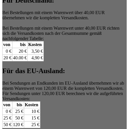
Für Deutschland:
Bei Bestellungen mit einem Warenwert über 40,00 EUR
übernehmen wir die kompletten Versandkosten.
Bei Bestellungen mit einem Warenwert unter 40,00 EUR richten
sich die Versandkosten nach der Gesamtsumme gemäß
nachfolgender Tabelle:
von
bis
Kosten
0 €
20 €
3,50 €
20 €
40.00 €
4,90 €
Für das EU-Ausland:
Bei Sendungen an Endkunden im EU-Ausland übernehmen wir ab
einem Warenwert von 120,00 EUR die kompletten Versandkosten.
Für Sendungen unter 120,00 EUR berechnen wir die aufgeführten
Versandkosten:
von
bis
Kosten
0 €
25 €
10 €
25 €
50 €
15 €
50 €
120 €
25 €