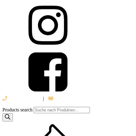
039 888 522 48
|
info@daniel-verlag.de
Products search