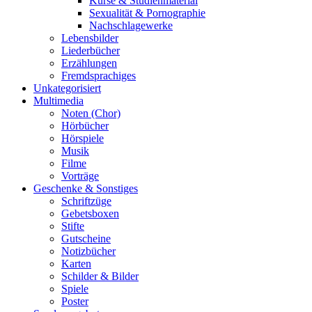
Kurse & Studienmaterial
Sexualität & Pornographie
Nachschlagewerke
Lebensbilder
Liederbücher
Erzählungen
Fremdsprachiges
Unkategorisiert
Multimedia
Noten (Chor)
Hörbücher
Hörspiele
Musik
Filme
Vorträge
Geschenke & Sonstiges
Schriftzüge
Gebetsboxen
Stifte
Gutscheine
Notizbücher
Karten
Schilder & Bilder
Spiele
Poster