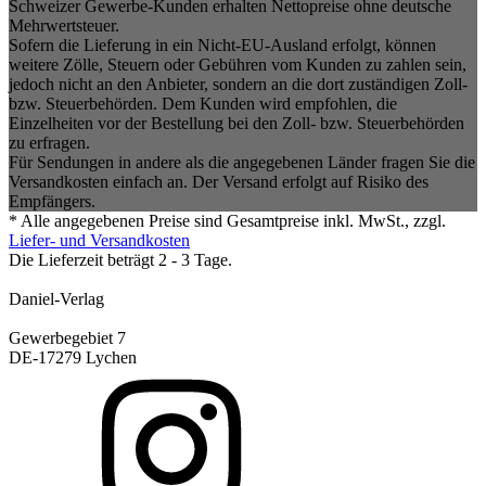
Schweizer Gewerbe-Kunden erhalten Nettopreise ohne deutsche
Mehrwertsteuer.
Sofern die Lieferung in ein Nicht-EU-Ausland erfolgt, können
weitere Zölle, Steuern oder Gebühren vom Kunden zu zahlen sein,
jedoch nicht an den Anbieter, sondern an die dort zuständigen Zoll-
bzw. Steuerbehörden. Dem Kunden wird empfohlen, die
Einzelheiten vor der Bestellung bei den Zoll- bzw. Steuerbehörden
zu erfragen.
Für Sendungen in andere als die angegebenen Länder fragen Sie die
Versandkosten einfach an. Der Versand erfolgt auf Risiko des
Empfängers.
* Alle angegebenen Preise sind Gesamtpreise inkl. MwSt., zzgl.
Liefer- und Versandkosten
Die Lieferzeit beträgt 2 - 3 Tage.
Daniel-Verlag
Gewerbegebiet 7
DE-17279 Lychen