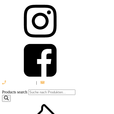
039 888 522 48
|
info@daniel-verlag.de
Products search