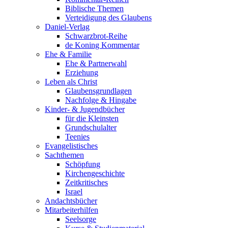
Biblische Themen
Verteidigung des Glaubens
Daniel-Verlag
Schwarzbrot-Reihe
de Koning Kommentar
Ehe & Familie
Ehe & Partnerwahl
Erziehung
Leben als Christ
Glaubensgrundlagen
Nachfolge & Hingabe
Kinder- & Jugendbücher
für die Kleinsten
Grundschulalter
Teenies
Evangelistisches
Sachthemen
Schöpfung
Kirchengeschichte
Zeitkritisches
Israel
Andachtsbücher
Mitarbeiterhilfen
Seelsorge