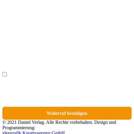
Vorname
(optional)
Nachname
(optional)
Ich möchte bestimmte Positionen für den Widerruf
(optional)
auswählen.
Du erhältst eine E-Mail-Bestätigung über den Eingang des Widerrufs. In dieser
E-Mail findest du einen Link, über den du die Artikel für den Widerruf
auswählen kannst.
Widerruf bestätigen
© 2021 Daniel Verlag. Alle Rechte vorbehalten. Design und
Programmierung:
ideegrafik Kreativagentur GmbH