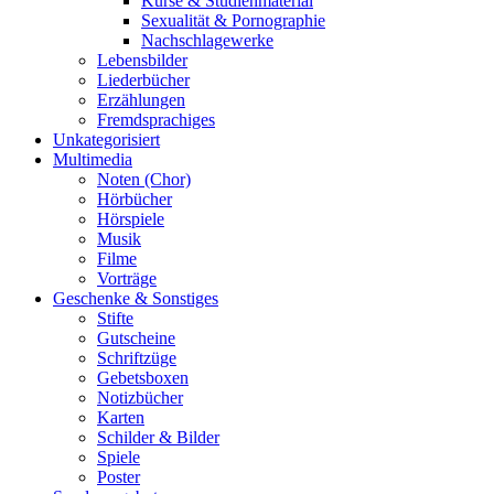
Kurse & Studienmaterial
Sexualität & Pornographie
Nachschlagewerke
Lebensbilder
Liederbücher
Erzählungen
Fremdsprachiges
Unkategorisiert
Multimedia
Noten (Chor)
Hörbücher
Hörspiele
Musik
Filme
Vorträge
Geschenke & Sonstiges
Stifte
Gutscheine
Schriftzüge
Gebetsboxen
Notizbücher
Karten
Schilder & Bilder
Spiele
Poster