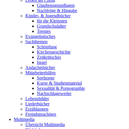
Leben als Christ
Glaubensgrundlagen
Nachfolge & Hingabe
Kinder- & Jugendbücher
für die Kleinsten
Grundschulalter
Teenies
Evangelistisches
Sachthemen
Schöpfung
Kirchengeschichte
Zeitkritisches
Israel
Andachtsbücher
Mitarbeiterhilfen
Seelsorge
Kurse & Studienmaterial
Sexualität & Pornographie
Nachschlagewerke
Lebensbilder
Liederbücher
Erzählungen
Fremdsprachiges
Multimedia
Übersicht Multimedia