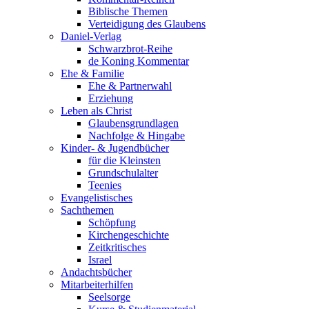
Biblische Themen
Verteidigung des Glaubens
Daniel-Verlag
Schwarzbrot-Reihe
de Koning Kommentar
Ehe & Familie
Ehe & Partnerwahl
Erziehung
Leben als Christ
Glaubensgrundlagen
Nachfolge & Hingabe
Kinder- & Jugendbücher
für die Kleinsten
Grundschulalter
Teenies
Evangelistisches
Sachthemen
Schöpfung
Kirchengeschichte
Zeitkritisches
Israel
Andachtsbücher
Mitarbeiterhilfen
Seelsorge