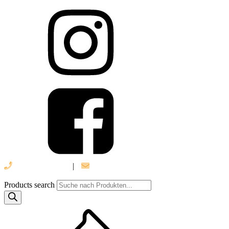
039 888 522 48
|
info@daniel-verlag.de
Products search