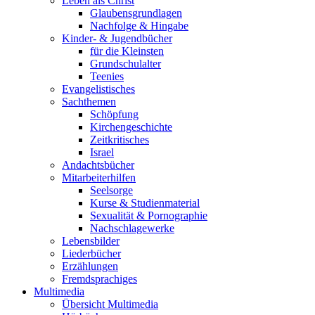
Leben als Christ
Glaubensgrundlagen
Nachfolge & Hingabe
Kinder- & Jugendbücher
für die Kleinsten
Grundschulalter
Teenies
Evangelistisches
Sachthemen
Schöpfung
Kirchengeschichte
Zeitkritisches
Israel
Andachtsbücher
Mitarbeiterhilfen
Seelsorge
Kurse & Studienmaterial
Sexualität & Pornographie
Nachschlagewerke
Lebensbilder
Liederbücher
Erzählungen
Fremdsprachiges
Multimedia
Übersicht Multimedia