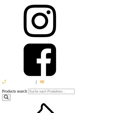
039 888 522 48
|
info@daniel-verlag.de
Products search