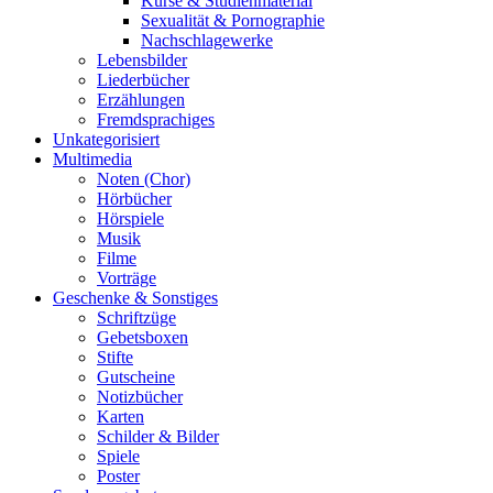
Kurse & Studienmaterial
Sexualität & Pornographie
Nachschlagewerke
Lebensbilder
Liederbücher
Erzählungen
Fremdsprachiges
Unkategorisiert
Multimedia
Noten (Chor)
Hörbücher
Hörspiele
Musik
Filme
Vorträge
Geschenke & Sonstiges
Schriftzüge
Gebetsboxen
Stifte
Gutscheine
Notizbücher
Karten
Schilder & Bilder
Spiele
Poster