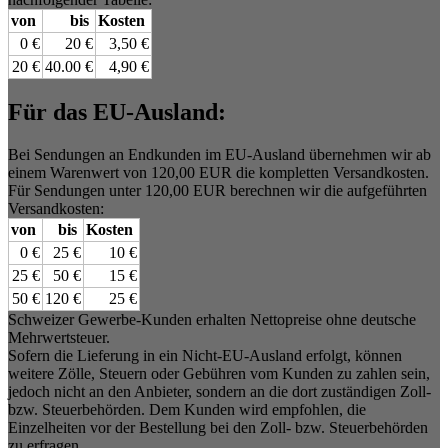
von
bis
Kosten
0 €
20 €
3,50 €
20 €
40.00 €
4,90 €
Für das EU-Ausland:
Bei Sendungen an Endkunden im EU-Ausland übernehmen wir ab
einem Warenwert von 120,00 EUR die kompletten Versandkosten.
Für Sendungen unter 120,00 EUR berechnen wir die aufgeführten
Versandkosten:
von
bis
Kosten
0 €
25 €
10 €
25 €
50 €
15 €
50 €
120 €
25 €
Schweizer Gewerbe-Kunden erhalten Nettopreise ohne deutsche
Mehrwertsteuer.
Sofern die Lieferung in ein Nicht-EU-Ausland erfolgt, können
weitere Zölle, Steuern oder Gebühren vom Kunden zu zahlen sein,
jedoch nicht an den Anbieter, sondern an die dort zuständigen Zoll-
bzw. Steuerbehörden. Dem Kunden wird empfohlen, die
Einzelheiten vor der Bestellung bei den Zoll- bzw. Steuerbehörden
zu erfragen.