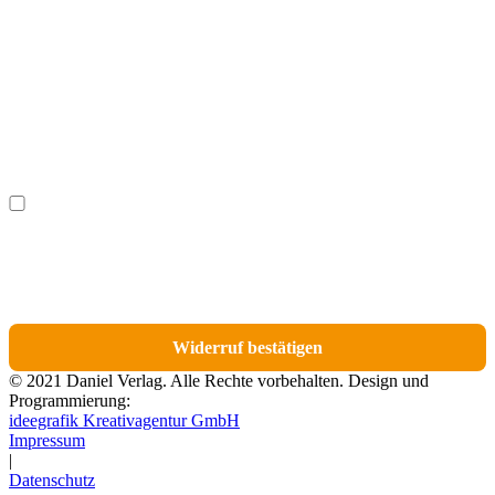
Vorname
(optional)
Nachname
(optional)
Ich möchte bestimmte Positionen für den Widerruf
(optional)
auswählen.
Du erhältst eine E-Mail-Bestätigung über den Eingang des Widerrufs. In dieser
E-Mail findest du einen Link, über den du die Artikel für den Widerruf
auswählen kannst.
Widerruf bestätigen
© 2021 Daniel Verlag. Alle Rechte vorbehalten. Design und
Programmierung:
ideegrafik Kreativagentur GmbH
Impressum
|
Datenschutz