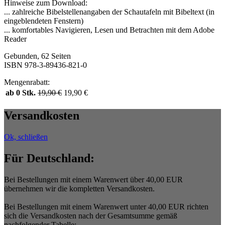
Hinweise zum Download:
... zahlreiche Bibelstellenangaben der Schautafeln mit Bibeltext (in
eingeblendeten Fenstern)
... komfortables Navigieren, Lesen und Betrachten mit dem Adobe
Reader
Gebunden, 62 Seiten
ISBN 978-3-89436-821-0
Mengenrabatt:
ab 0 Stk.
19,90
€
19,90
€
Versandkosten
Ok, schließen
Für Deutschland:
Bei Bestellungen mit einem Warenwert über 40,00 EUR
übernehmen wir die kompletten Versandkosten.
Bei Bestellungen mit einem Warenwert unter 40,00 EUR richten
sich die Versandkosten nach der Gesamtsumme gemäß
nachfolgender Tabelle: