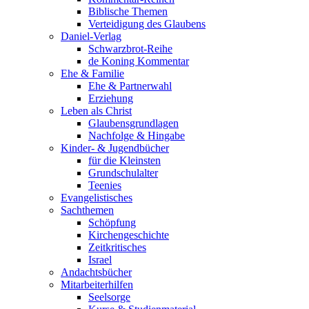
Biblische Themen
Verteidigung des Glaubens
Daniel-Verlag
Schwarzbrot-Reihe
de Koning Kommentar
Ehe & Familie
Ehe & Partnerwahl
Erziehung
Leben als Christ
Glaubensgrundlagen
Nachfolge & Hingabe
Kinder- & Jugendbücher
für die Kleinsten
Grundschulalter
Teenies
Evangelistisches
Sachthemen
Schöpfung
Kirchengeschichte
Zeitkritisches
Israel
Andachtsbücher
Mitarbeiterhilfen
Seelsorge