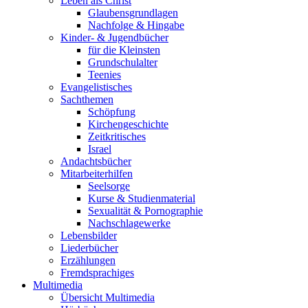
Leben als Christ
Glaubensgrundlagen
Nachfolge & Hingabe
Kinder- & Jugendbücher
für die Kleinsten
Grundschulalter
Teenies
Evangelistisches
Sachthemen
Schöpfung
Kirchengeschichte
Zeitkritisches
Israel
Andachtsbücher
Mitarbeiterhilfen
Seelsorge
Kurse & Studienmaterial
Sexualität & Pornographie
Nachschlagewerke
Lebensbilder
Liederbücher
Erzählungen
Fremdsprachiges
Multimedia
Übersicht Multimedia