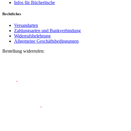
Infos für Büchertische
Rechtliches
Versandarten
Zahlungsarten und Bankverbindung
Widerrufsbelehrung
Allgemeine Geschäftsbedingungen
Bestellung widerrufen:
Bestellnummer
(optional)
E-Mail
*
E-Mail (wiederholen)
*