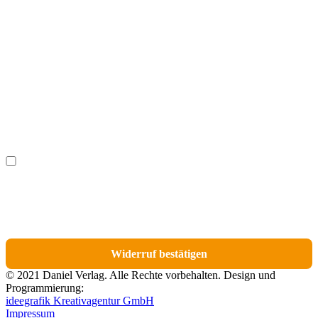
Vorname
(optional)
Nachname
(optional)
Ich möchte bestimmte Positionen für den Widerruf
(optional)
auswählen.
Du erhältst eine E-Mail-Bestätigung über den Eingang des Widerrufs. In dieser
E-Mail findest du einen Link, über den du die Artikel für den Widerruf
auswählen kannst.
Widerruf bestätigen
© 2021 Daniel Verlag. Alle Rechte vorbehalten. Design und
Programmierung:
ideegrafik Kreativagentur GmbH
Impressum