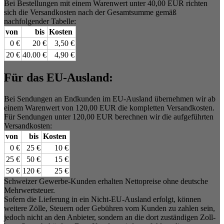
Bei Bestellungen mit einem Warenwert unter 40,00 EUR richten
sich die Versandkosten nach der Gesamtsumme gemäß
nachfolgender Tabelle:
von
bis
Kosten
0 €
20 €
3,50 €
20 €
40.00 €
4,90 €
Für das EU-Ausland:
Bei Sendungen an Endkunden im EU-Ausland übernehmen wir ab
einem Warenwert von 120,00 EUR die kompletten Versandkosten.
Für Sendungen unter 120,00 EUR berechnen wir die aufgeführten
Versandkosten:
von
bis
Kosten
0 €
25 €
10 €
25 €
50 €
15 €
50 €
120 €
25 €
Schweizer Gewerbe-Kunden erhalten Nettopreise ohne deutsche
Mehrwertsteuer.
Sofern die Lieferung in ein Nicht-EU-Ausland erfolgt, können
weitere Zölle, Steuern oder Gebühren vom Kunden zu zahlen sein,
jedoch nicht an den Anbieter, sondern an die dort zuständigen Zoll-