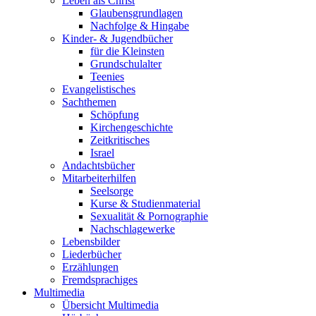
Leben als Christ
Glaubensgrundlagen
Nachfolge & Hingabe
Kinder- & Jugendbücher
für die Kleinsten
Grundschulalter
Teenies
Evangelistisches
Sachthemen
Schöpfung
Kirchengeschichte
Zeitkritisches
Israel
Andachtsbücher
Mitarbeiterhilfen
Seelsorge
Kurse & Studienmaterial
Sexualität & Pornographie
Nachschlagewerke
Lebensbilder
Liederbücher
Erzählungen
Fremdsprachiges
Multimedia
Übersicht Multimedia