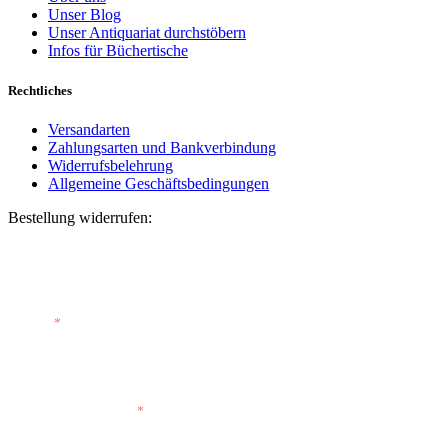
Unser Blog
Unser Antiquariat durchstöbern
Infos für Büchertische
Rechtliches
Versandarten
Zahlungsarten und Bankverbindung
Widerrufsbelehrung
Allgemeine Geschäftsbedingungen
Bestellung widerrufen:
Bestellnummer
(optional)
E-Mail
*
E-Mail (wiederholen)
*