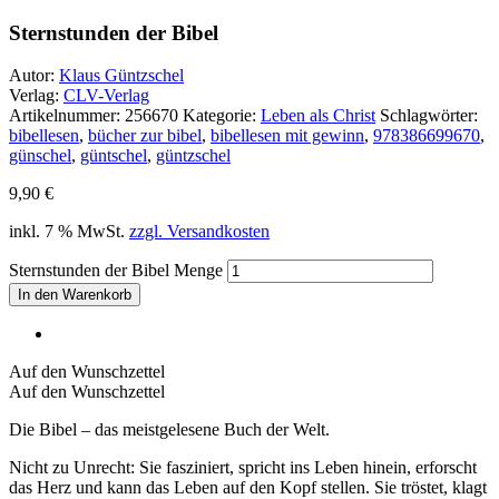
Sternstunden der Bibel
Autor:
Klaus Güntzschel
Verlag:
CLV-Verlag
Artikelnummer:
256670
Kategorie:
Leben als Christ
Schlagwörter:
bibellesen
,
bücher zur bibel
,
bibellesen mit gewinn
,
978386699670
,
günschel
,
güntschel
,
güntzschel
9,90
€
inkl. 7 % MwSt.
zzgl. Versandkosten
Sternstunden der Bibel Menge
In den Warenkorb
Auf den Wunschzettel
Auf den Wunschzettel
Die Bibel – das meistgelesene Buch der Welt.
Nicht zu Unrecht: Sie fasziniert, spricht ins Leben hinein, erforscht
das Herz und kann das Leben auf den Kopf stellen. Sie tröstet, klagt