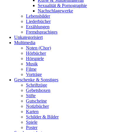
Kurse & Studienmaterial
Sexualität & Pornographie
Nachschlagewerke
Lebensbilder
Liederbücher
Erzählungen
Fremdsprachiges
Unkategorisiert
Multimedia
Noten (Chor)
Hörbücher
Hörspiele
Musik
Filme
Vorträge
Geschenke & Sonstiges
Schriftzüge
Gebetsboxen
Stifte
Gutscheine
Notizbücher
Karten
Schilder & Bilder
Spiele
Poster