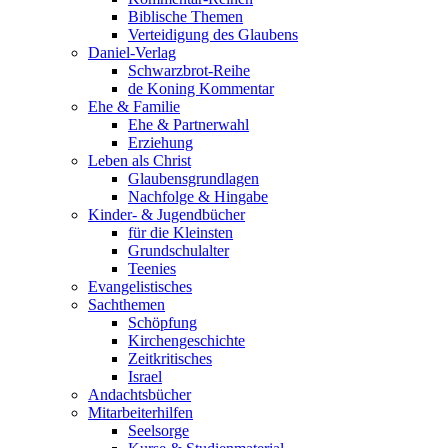
Biblische Themen
Verteidigung des Glaubens
Daniel-Verlag
Schwarzbrot-Reihe
de Koning Kommentar
Ehe & Familie
Ehe & Partnerwahl
Erziehung
Leben als Christ
Glaubensgrundlagen
Nachfolge & Hingabe
Kinder- & Jugendbücher
für die Kleinsten
Grundschulalter
Teenies
Evangelistisches
Sachthemen
Schöpfung
Kirchengeschichte
Zeitkritisches
Israel
Andachtsbücher
Mitarbeiterhilfen
Seelsorge