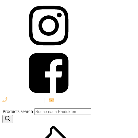
039 888 522 48
|
info@daniel-verlag.de
Products search