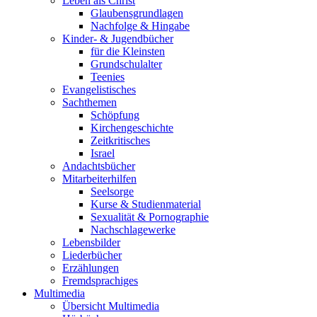
Leben als Christ
Glaubensgrundlagen
Nachfolge & Hingabe
Kinder- & Jugendbücher
für die Kleinsten
Grundschulalter
Teenies
Evangelistisches
Sachthemen
Schöpfung
Kirchengeschichte
Zeitkritisches
Israel
Andachtsbücher
Mitarbeiterhilfen
Seelsorge
Kurse & Studienmaterial
Sexualität & Pornographie
Nachschlagewerke
Lebensbilder
Liederbücher
Erzählungen
Fremdsprachiges
Multimedia
Übersicht Multimedia