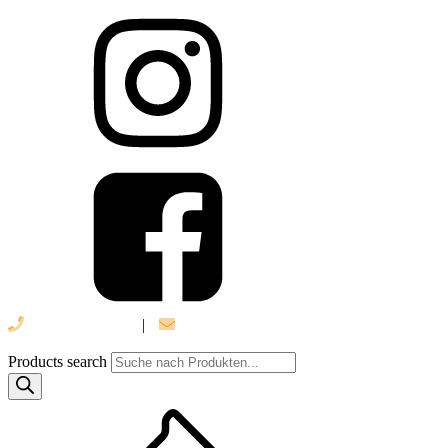
039 888 522 48
|
info@daniel-verlag.de
Products search