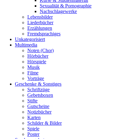
Kurse & Studienmaterial
Sexualität & Pornographie
Nachschlagewerke
Lebensbilder
Liederbücher
Erzählungen
Fremdsprachiges
Unkategorisiert
Multimedia
Noten (Chor)
Hörbücher
Hörspiele
Musik
Filme
Vorträge
Geschenke & Sonstiges
Schriftzüge
Gebetsboxen
Stifte
Gutscheine
Notizbücher
Karten
Schilder & Bilder
Spiele
Poster