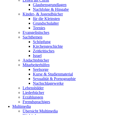
Leben als Christ
Glaubensgrundlagen
Nachfolge & Hingabe
Kinder- & Jugendbücher
für die Kleinsten
Grundschulalter
Teenies
Evangelistisches
Sachthemen
Schöpfung
Kirchengeschichte
Zeitkritisches
Israel
Andachtsbücher
Mitarbeiterhilfen
Seelsorge
Kurse & Studienmaterial
Sexualität & Pornographie
Nachschlagewerke
Lebensbilder
Liederbücher
Erzählungen
Fremdsprachiges
Multimedia
Übersicht Multimedia