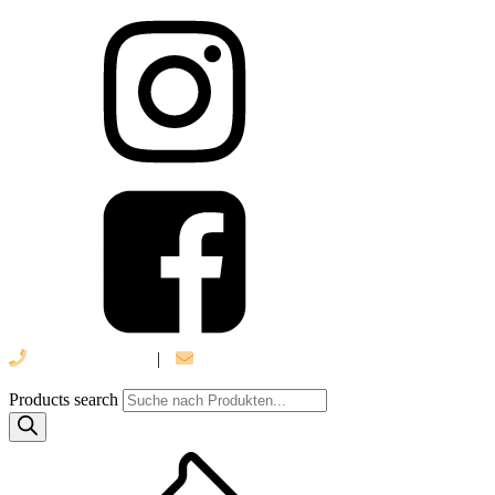
039 888 522 48
|
info@daniel-verlag.de
Products search