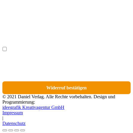
Nachname
(optional)
Ich möchte bestimmte Positionen für den Widerruf
(optional)
auswählen.
Du erhältst eine E-Mail-Bestätigung über den Eingang des Widerrufs. In dieser
E-Mail findest du einen Link, über den du die Artikel für den Widerruf
auswählen kannst.
Widerruf bestätigen
© 2021 Daniel Verlag. Alle Rechte vorbehalten. Design und
Programmierung:
ideegrafik Kreativagentur GmbH
Impressum
|
Datenschutz