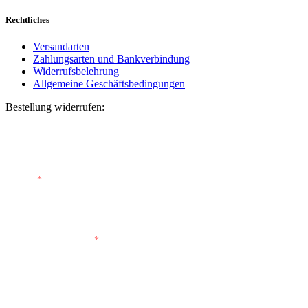
Rechtliches
Versandarten
Zahlungsarten und Bankverbindung
Widerrufsbelehrung
Allgemeine Geschäftsbedingungen
Bestellung widerrufen:
Bestellnummer
(optional)
E-Mail
*
E-Mail (wiederholen)
*
Vorname
(optional)