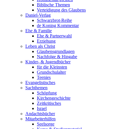
Biblische Themen
Verteidigung des Glaubens
Daniel-Verlag
Schwarzbrot-Reihe
de Koning Kommentar
Ehe & Familie
Ehe & Partnerwahl
Erziehung
Leben als Christ
Glaubensgrundlagen
Nachfolge & Hingabe
Kinder- & Jugendbücher
für die Kleinsten
Grundschulalter
Teenies
Evangelistisches
Sachthemen
Schöpfung
Kirchengeschichte
Zeitkritisches
Israel
Andachtsbücher
Mitarbeiterhilfen
Seelsorge