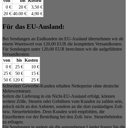
von
bis
Kosten
0 €
20 €
3,50 €
20 €
40.00 €
4,90 €
Für das EU-Ausland:
Bei Sendungen an Endkunden im EU-Ausland übernehmen wir ab
einem Warenwert von 120,00 EUR die kompletten Versandkosten.
Für Sendungen unter 120,00 EUR berechnen wir die aufgeführten
Versandkosten:
von
bis
Kosten
0 €
25 €
10 €
25 €
50 €
15 €
50 €
120 €
25 €
Schweizer Gewerbe-Kunden erhalten Nettopreise ohne deutsche
Mehrwertsteuer.
Sofern die Lieferung in ein Nicht-EU-Ausland erfolgt, können
weitere Zölle, Steuern oder Gebühren vom Kunden zu zahlen sein,
jedoch nicht an den Anbieter, sondern an die dort zuständigen Zoll-
bzw. Steuerbehörden. Dem Kunden wird empfohlen, die
Einzelheiten vor der Bestellung bei den Zoll- bzw. Steuerbehörden
zu erfragen.
Für Sendungen in andere als die angegebenen Länder fragen Sie die