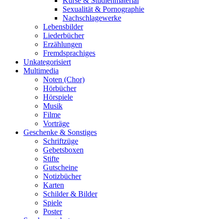
Kurse & Studienmaterial
Sexualität & Pornographie
Nachschlagewerke
Lebensbilder
Liederbücher
Erzählungen
Fremdsprachiges
Unkategorisiert
Multimedia
Noten (Chor)
Hörbücher
Hörspiele
Musik
Filme
Vorträge
Geschenke & Sonstiges
Schriftzüge
Gebetsboxen
Stifte
Gutscheine
Notizbücher
Karten
Schilder & Bilder
Spiele
Poster