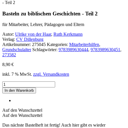
- Teil 2
Basteln zu biblischen Geschichten - Teil 2
für Mitarbeiter, Lehrer, Pädagogen und Eltern
Autor:
Ulrike von der Haar
,
Ruth Kerkmann
Verlag:
CV Dillenburg
Artikelnummer:
275045
Kategorien:
Mitarbeiterhilfen
,
Grundschulalter
Schlagwörter:
9783989630444
,
9783989630451
,
273582
8,90
€
inkl. 7 % MwSt.
zzgl. Versandkosten
Basteln
zu
In den Warenkorb
biblischen
Geschichten
-
Teil
Auf den Wunschzettel
2
Auf den Wunschzettel
Menge
Das nächste Bastelheft ist fertig! Auch hier gibt es wieder