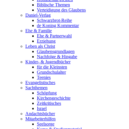
Biblische Themen
Verteidigung des Glaubens
Daniel-Verlag
Schwarzbrot-Reihe
de Koning Kommentar
Ehe & Familie
Ehe & Partnerwahl
Erziehung
Leben als Christ
Glaubensgrundlagen
Nachfolge & Hingabe
Kinder- & Jugendbücher
für die Kleinsten
Grundschulalter
Teenies
Evangelistisches
Sachthemen
Schöpfung
Kirchengeschichte
Zeitkritisches
Israel
Andachtsbücher
Mitarbeiterhilfen
Seelsorge