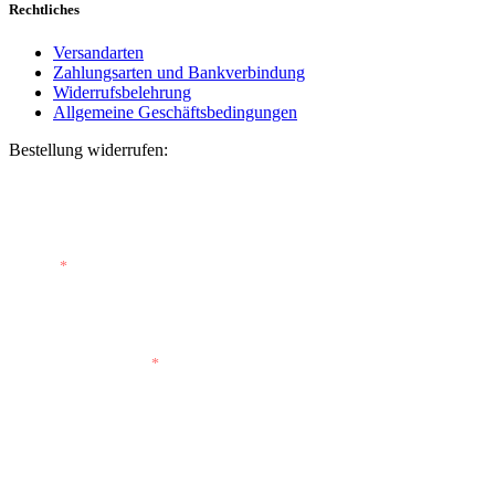
Rechtliches
Versandarten
Zahlungsarten und Bankverbindung
Widerrufsbelehrung
Allgemeine Geschäftsbedingungen
Bestellung widerrufen:
Bestellnummer
(optional)
E-Mail
*
E-Mail (wiederholen)
*
Vorname
(optional)