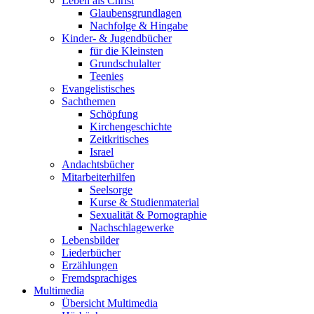
Leben als Christ
Glaubensgrundlagen
Nachfolge & Hingabe
Kinder- & Jugendbücher
für die Kleinsten
Grundschulalter
Teenies
Evangelistisches
Sachthemen
Schöpfung
Kirchengeschichte
Zeitkritisches
Israel
Andachtsbücher
Mitarbeiterhilfen
Seelsorge
Kurse & Studienmaterial
Sexualität & Pornographie
Nachschlagewerke
Lebensbilder
Liederbücher
Erzählungen
Fremdsprachiges
Multimedia
Übersicht Multimedia