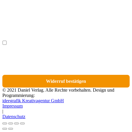
Nachname
(optional)
Ich möchte bestimmte Positionen für den Widerruf
(optional)
auswählen.
Du erhältst eine E-Mail-Bestätigung über den Eingang des Widerrufs. In dieser
E-Mail findest du einen Link, über den du die Artikel für den Widerruf
auswählen kannst.
Widerruf bestätigen
© 2021 Daniel Verlag. Alle Rechte vorbehalten. Design und
Programmierung:
ideegrafik Kreativagentur GmbH
Impressum
|
Datenschutz