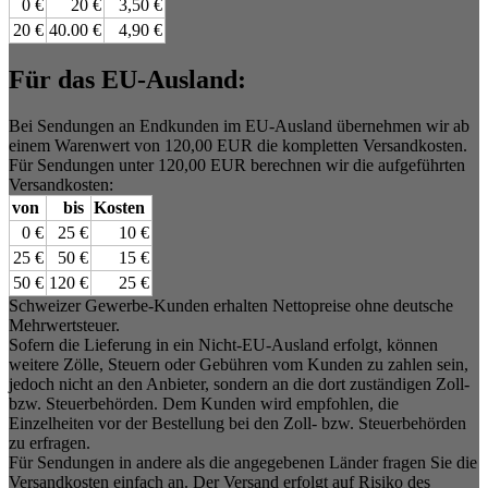
0 €
20 €
3,50 €
20 €
40.00 €
4,90 €
Für das EU-Ausland:
Bei Sendungen an Endkunden im EU-Ausland übernehmen wir ab
einem Warenwert von 120,00 EUR die kompletten Versandkosten.
Für Sendungen unter 120,00 EUR berechnen wir die aufgeführten
Versandkosten:
von
bis
Kosten
0 €
25 €
10 €
25 €
50 €
15 €
50 €
120 €
25 €
Schweizer Gewerbe-Kunden erhalten Nettopreise ohne deutsche
Mehrwertsteuer.
Sofern die Lieferung in ein Nicht-EU-Ausland erfolgt, können
weitere Zölle, Steuern oder Gebühren vom Kunden zu zahlen sein,
jedoch nicht an den Anbieter, sondern an die dort zuständigen Zoll-
bzw. Steuerbehörden. Dem Kunden wird empfohlen, die
Einzelheiten vor der Bestellung bei den Zoll- bzw. Steuerbehörden
zu erfragen.
Für Sendungen in andere als die angegebenen Länder fragen Sie die
Versandkosten einfach an. Der Versand erfolgt auf Risiko des