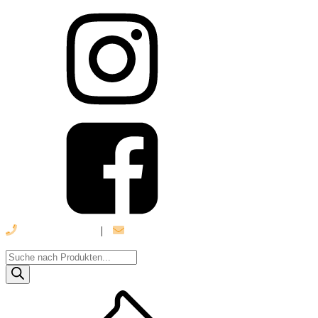
039 888 522 48
|
info@daniel-verlag.de
Products
search