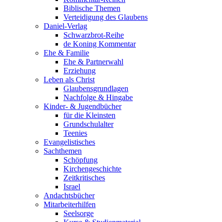
Biblische Themen
Verteidigung des Glaubens
Daniel-Verlag
Schwarzbrot-Reihe
de Koning Kommentar
Ehe & Familie
Ehe & Partnerwahl
Erziehung
Leben als Christ
Glaubensgrundlagen
Nachfolge & Hingabe
Kinder- & Jugendbücher
für die Kleinsten
Grundschulalter
Teenies
Evangelistisches
Sachthemen
Schöpfung
Kirchengeschichte
Zeitkritisches
Israel
Andachtsbücher
Mitarbeiterhilfen
Seelsorge