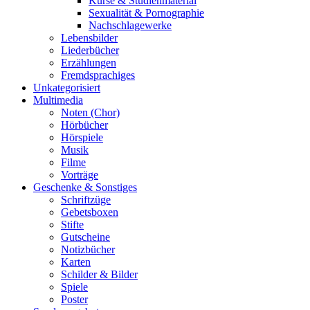
Kurse & Studienmaterial
Sexualität & Pornographie
Nachschlagewerke
Lebensbilder
Liederbücher
Erzählungen
Fremdsprachiges
Unkategorisiert
Multimedia
Noten (Chor)
Hörbücher
Hörspiele
Musik
Filme
Vorträge
Geschenke & Sonstiges
Schriftzüge
Gebetsboxen
Stifte
Gutscheine
Notizbücher
Karten
Schilder & Bilder
Spiele
Poster