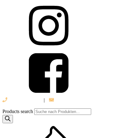
039 888 522 48
|
info@daniel-verlag.de
Products search