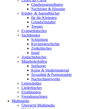
Leben als Christ
Glaubensgrundlagen
Nachfolge & Hingabe
Kinder- & Jugendbücher
für die Kleinsten
Grundschulalter
Teenies
Evangelistisches
Sachthemen
Schöpfung
Kirchengeschichte
Zeitkritisches
Israel
Andachtsbücher
Mitarbeiterhilfen
Seelsorge
Kurse & Studienmaterial
Sexualität & Pornographie
Nachschlagewerke
Lebensbilder
Liederbücher
Erzählungen
Fremdsprachiges
Multimedia
Übersicht Multimedia