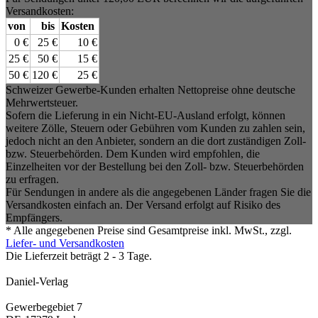
Versandkosten:
von
bis
Kosten
0 €
25 €
10 €
25 €
50 €
15 €
50 €
120 €
25 €
Schweizer Gewerbe-Kunden erhalten Nettopreise ohne deutsche
Mehrwertsteuer.
Sofern die Lieferung in ein Nicht-EU-Ausland erfolgt, können
weitere Zölle, Steuern oder Gebühren vom Kunden zu zahlen sein,
jedoch nicht an den Anbieter, sondern an die dort zuständigen Zoll-
bzw. Steuerbehörden. Dem Kunden wird empfohlen, die
Einzelheiten vor der Bestellung bei den Zoll- bzw. Steuerbehörden
zu erfragen.
Für Sendungen in andere als die angegebenen Länder fragen Sie die
Versandkosten einfach an. Der Versand erfolgt auf Risiko des
Empfängers.
* Alle angegebenen Preise sind Gesamtpreise inkl. MwSt., zzgl.
Liefer- und Versandkosten
Die Lieferzeit beträgt 2 - 3 Tage.
Daniel-Verlag
Gewerbegebiet 7