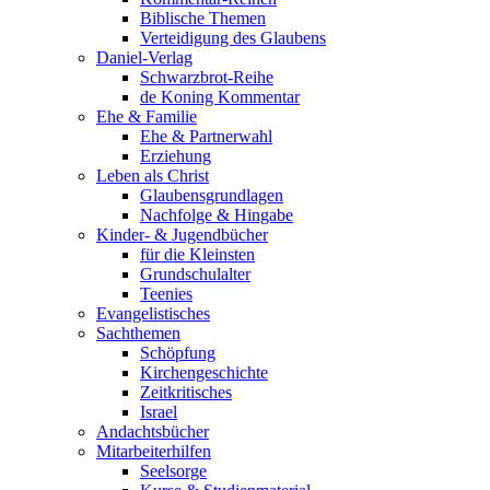
Biblische Themen
Verteidigung des Glaubens
Daniel-Verlag
Schwarzbrot-Reihe
de Koning Kommentar
Ehe & Familie
Ehe & Partnerwahl
Erziehung
Leben als Christ
Glaubensgrundlagen
Nachfolge & Hingabe
Kinder- & Jugendbücher
für die Kleinsten
Grundschulalter
Teenies
Evangelistisches
Sachthemen
Schöpfung
Kirchengeschichte
Zeitkritisches
Israel
Andachtsbücher
Mitarbeiterhilfen
Seelsorge