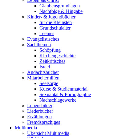
Leben als Christ
Glaubensgrundlagen
Nachfolge & Hingabe
Kinder- & Jugendbücher
für die Kleinsten
Grundschulalter
Teenies
Evangelistisches
Sachthemen
Schöpfung
Kirchengeschichte
Zeitkritisches
Israel
Andachtsbücher
Mitarbeiterhilfen
Seelsorge
Kurse & Studienmaterial
Sexualität & Pornographie
Nachschlagewerke
Lebensbilder
Liederbücher
Erzählungen
Fremdsprachiges
Multimedia
Übersicht Multimedia