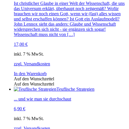
Ist christlicher Glaube in einer Welt der Wissenschaft, die uns
das Universum erklärt, überhaupt noch zeitgemäß? Wofür
brauchen wir noch einen Gott, wenn wir (fast) alles wissen
und selbst erschaffen können? Ist Gott ein Auslaufmodell?
John Lennox sieht das anders: Glaube und Wissenschaft
widersprechen sich nicht - sie ergänzen sich sogar!
Wissenschaft muss nicht von […]
17,00
€
inkl. 7 % MwSt.
zzgl. Versandkosten
In den Warenkorb
Auf den Wunschzettel
Auf den Wunschzettel
Teuflische Strategien
... und wie man sie durchschaut
6,90
€
inkl. 7 % MwSt.
zzgl. Versandkosten