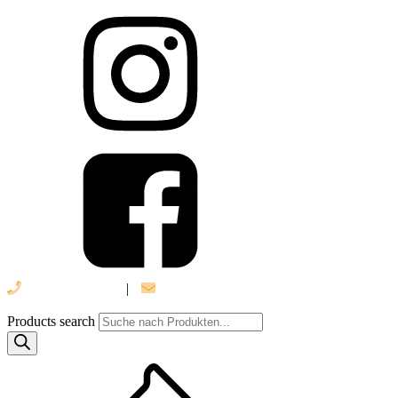
039 888 522 48
|
info@daniel-verlag.de
Products search