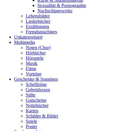
Kurse & Studienmaterial
Sexualität & Pornographie
Nachschlagewerke
Lebensbilder
Liederbücher
Erzählungen
Fremdsprachiges
Unkategorisiert
Multimedia
Noten (Chor)
Hörbücher
Hörspiele
Musik
Filme
Vorträge
Geschenke & Sonstiges
Schriftzüge
Gebetsboxen
Stifte
Gutscheine
Notizbücher
Karten
Schilder & Bilder
Spiele
Poster