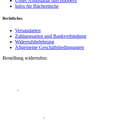
Unser Antiquariat durchstöbern
Infos für Büchertische
Rechtliches
Versandarten
Zahlungsarten und Bankverbindung
Widerrufsbelehrung
Allgemeine Geschäftsbedingungen
Bestellung widerrufen:
Bestellnummer
(optional)
E-Mail
*
E-Mail (wiederholen)
*