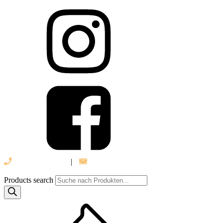
039 888 522 48
|
info@daniel-verlag.de
Products search