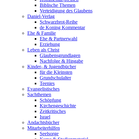
Biblische Themen
Verteidigung des Glaubens
Daniel-Verlag
Schwarzbrot-Reihe
de Koning Kommentar
Ehe & Familie
Ehe & Partnerwahl
Erziehung
Leben als Christ
Glaubensgrundlagen
Nachfolge & Hingabe
Kinder- & Jugendbücher
für die Kleinsten
Grundschulalter
Teenies
Evangelistisches
Sachthemen
Schöpfung
Kirchengeschichte
Zeitkritisches
Israel
Andachtsbücher
Mitarbeiterhilfen
Seelsorge