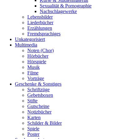
Kurse & Studienmaterial
Sexualität & Pornographie
Nachschlagewerke
Lebensbilder
Liederbücher
Erzählungen
Fremdsprachiges
Unkategorisiert
Multimedia
Noten (Chor)
Hörbücher
Hörspiele
Musik
Filme
Vorträge
Geschenke & Sonstiges
Schriftzüge
Gebetsboxen
Stifte
Gutscheine
Notizbücher
Karten
Schilder & Bilder
Spiele
Poster