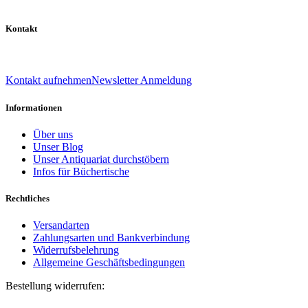
Kontakt
039 888 522 48
info@daniel-verlag.de
Kontakt aufnehmen
Newsletter Anmeldung
Informationen
Über uns
Unser Blog
Unser Antiquariat durchstöbern
Infos für Büchertische
Rechtliches
Versandarten
Zahlungsarten und Bankverbindung
Widerrufsbelehrung
Allgemeine Geschäftsbedingungen
Bestellung widerrufen:
Bestellnummer
(optional)