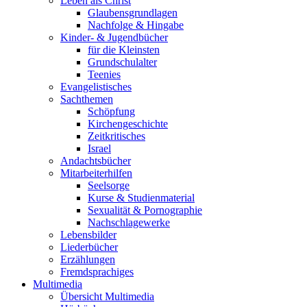
Leben als Christ
Glaubensgrundlagen
Nachfolge & Hingabe
Kinder- & Jugendbücher
für die Kleinsten
Grundschulalter
Teenies
Evangelistisches
Sachthemen
Schöpfung
Kirchengeschichte
Zeitkritisches
Israel
Andachtsbücher
Mitarbeiterhilfen
Seelsorge
Kurse & Studienmaterial
Sexualität & Pornographie
Nachschlagewerke
Lebensbilder
Liederbücher
Erzählungen
Fremdsprachiges
Multimedia
Übersicht Multimedia