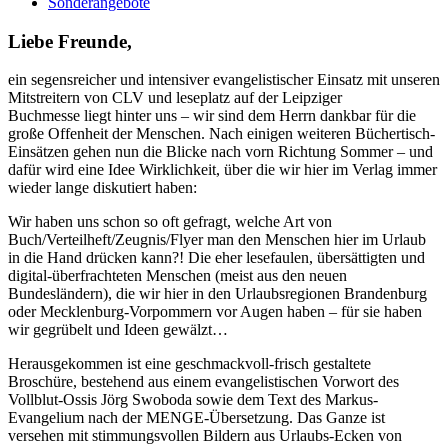
Sonderangebote
Liebe Freunde,
ein segensreicher und intensiver evangelistischer Einsatz mit unseren
Mitstreitern von CLV und leseplatz auf der Leipziger
Buchmesse liegt hinter uns – wir sind dem Herrn dankbar für die
große Offenheit der Menschen. Nach einigen weiteren Büchertisch-
Einsätzen gehen nun die Blicke nach vorn Richtung Sommer – und
dafür wird eine Idee Wirklichkeit, über die wir hier im Verlag immer
wieder lange diskutiert haben:
Wir haben uns schon so oft gefragt, welche Art von
Buch/Verteilheft/Zeugnis/Flyer man den Menschen hier im Urlaub
in die Hand drücken kann?! Die eher lesefaulen, übersättigten und
digital-überfrachteten Menschen (meist aus den neuen
Bundesländern), die wir hier in den Urlaubsregionen Brandenburg
oder Mecklenburg-Vorpommern vor Augen haben – für sie haben
wir gegrübelt und Ideen gewälzt…
Herausgekommen ist eine geschmackvoll-frisch gestaltete
Broschüre, bestehend aus einem evangelistischen Vorwort des
Vollblut-Ossis Jörg Swoboda sowie dem Text des Markus-
Evangelium nach der MENGE-Übersetzung. Das Ganze ist
versehen mit stimmungsvollen Bildern aus Urlaubs-Ecken von