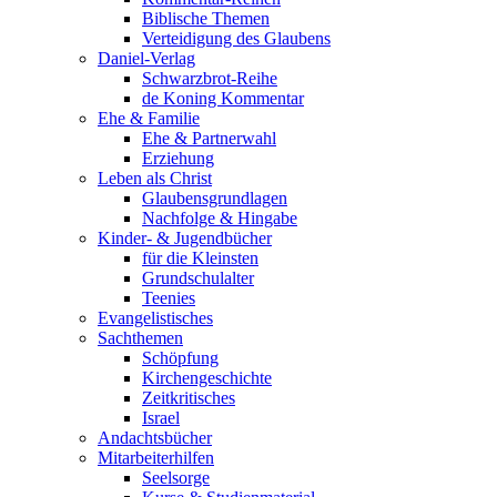
Biblische Themen
Verteidigung des Glaubens
Daniel-Verlag
Schwarzbrot-Reihe
de Koning Kommentar
Ehe & Familie
Ehe & Partnerwahl
Erziehung
Leben als Christ
Glaubensgrundlagen
Nachfolge & Hingabe
Kinder- & Jugendbücher
für die Kleinsten
Grundschulalter
Teenies
Evangelistisches
Sachthemen
Schöpfung
Kirchengeschichte
Zeitkritisches
Israel
Andachtsbücher
Mitarbeiterhilfen
Seelsorge