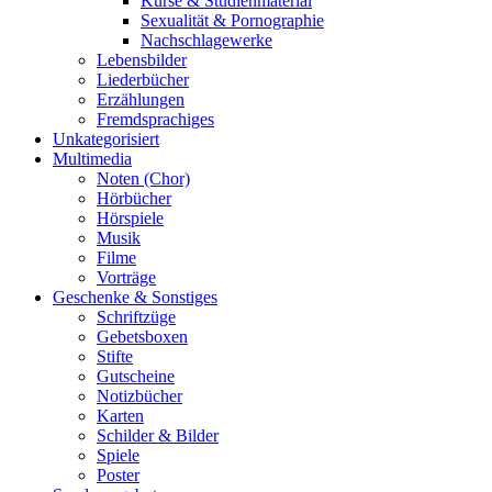
Kurse & Studienmaterial
Sexualität & Pornographie
Nachschlagewerke
Lebensbilder
Liederbücher
Erzählungen
Fremdsprachiges
Unkategorisiert
Multimedia
Noten (Chor)
Hörbücher
Hörspiele
Musik
Filme
Vorträge
Geschenke & Sonstiges
Schriftzüge
Gebetsboxen
Stifte
Gutscheine
Notizbücher
Karten
Schilder & Bilder
Spiele
Poster