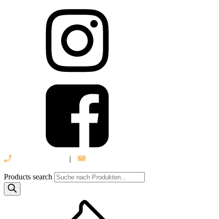
039 888 522 48
|
info@daniel-verlag.de
Products search