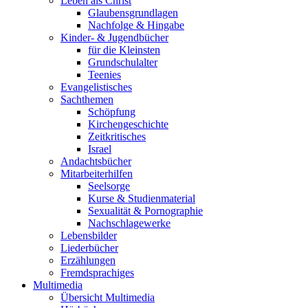
Leben als Christ
Glaubensgrundlagen
Nachfolge & Hingabe
Kinder- & Jugendbücher
für die Kleinsten
Grundschulalter
Teenies
Evangelistisches
Sachthemen
Schöpfung
Kirchengeschichte
Zeitkritisches
Israel
Andachtsbücher
Mitarbeiterhilfen
Seelsorge
Kurse & Studienmaterial
Sexualität & Pornographie
Nachschlagewerke
Lebensbilder
Liederbücher
Erzählungen
Fremdsprachiges
Multimedia
Übersicht Multimedia