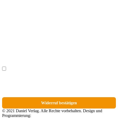
Vorname
(optional)
Nachname
(optional)
Ich möchte bestimmte Positionen für den Widerruf
(optional)
auswählen.
Du erhältst eine E-Mail-Bestätigung über den Eingang des Widerrufs. In dieser
E-Mail findest du einen Link, über den du die Artikel für den Widerruf
auswählen kannst.
Widerruf bestätigen
© 2021 Daniel Verlag. Alle Rechte vorbehalten. Design und
Programmierung: