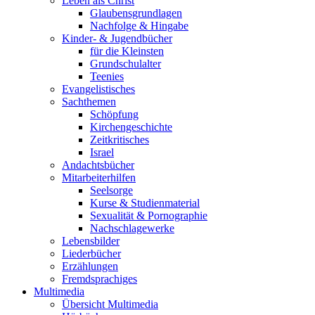
Leben als Christ
Glaubensgrundlagen
Nachfolge & Hingabe
Kinder- & Jugendbücher
für die Kleinsten
Grundschulalter
Teenies
Evangelistisches
Sachthemen
Schöpfung
Kirchengeschichte
Zeitkritisches
Israel
Andachtsbücher
Mitarbeiterhilfen
Seelsorge
Kurse & Studienmaterial
Sexualität & Pornographie
Nachschlagewerke
Lebensbilder
Liederbücher
Erzählungen
Fremdsprachiges
Multimedia
Übersicht Multimedia