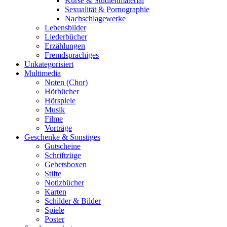
Kurse & Studienmaterial
Sexualität & Pornographie
Nachschlagewerke
Lebensbilder
Liederbücher
Erzählungen
Fremdsprachiges
Unkategorisiert
Multimedia
Noten (Chor)
Hörbücher
Hörspiele
Musik
Filme
Vorträge
Geschenke & Sonstiges
Gutscheine
Schriftzüge
Gebetsboxen
Stifte
Notizbücher
Karten
Schilder & Bilder
Spiele
Poster