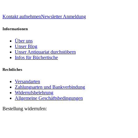
039 888 522 48
info@daniel-verlag.de
Kontakt aufnehmen
Newsletter Anmeldung
Informationen
Über uns
Unser Blog
Unser Antiquariat durchstöbern
Infos für Büchertische
Rechtliches
Versandarten
Zahlungsarten und Bankverbindung
Widerrufsbelehrung
Allgemeine Geschäftsbedingungen
Bestellung widerrufen:
Bestellnummer
(optional)