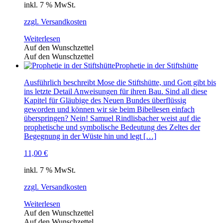
inkl. 7 % MwSt.
zzgl. Versandkosten
Weiterlesen
Auf den Wunschzettel
Auf den Wunschzettel
Prophetie in der Stiftshütte
Ausführlich beschreibt Mose die Stiftshütte, und Gott gibt bis
ins letzte Detail Anweisungen für ihren Bau. Sind all diese
Kapitel für Gläubige des Neuen Bundes überflüssig
geworden und können wir sie beim Bibellesen einfach
überspringen? Nein! Samuel Rindlisbacher weist auf die
prophetische und symbolische Bedeutung des Zeltes der
Begegnung in der Wüste hin und legt […]
11,00
€
inkl. 7 % MwSt.
zzgl. Versandkosten
Weiterlesen
Auf den Wunschzettel
Auf den Wunschzettel