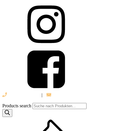
039 888 522 48
|
info@daniel-verlag.de
Products search