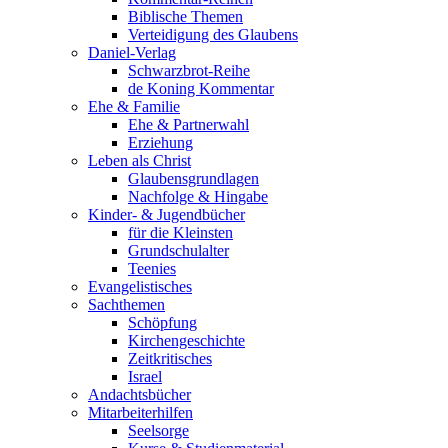
Biblische Themen
Verteidigung des Glaubens
Daniel-Verlag
Schwarzbrot-Reihe
de Koning Kommentar
Ehe & Familie
Ehe & Partnerwahl
Erziehung
Leben als Christ
Glaubensgrundlagen
Nachfolge & Hingabe
Kinder- & Jugendbücher
für die Kleinsten
Grundschulalter
Teenies
Evangelistisches
Sachthemen
Schöpfung
Kirchengeschichte
Zeitkritisches
Israel
Andachtsbücher
Mitarbeiterhilfen
Seelsorge