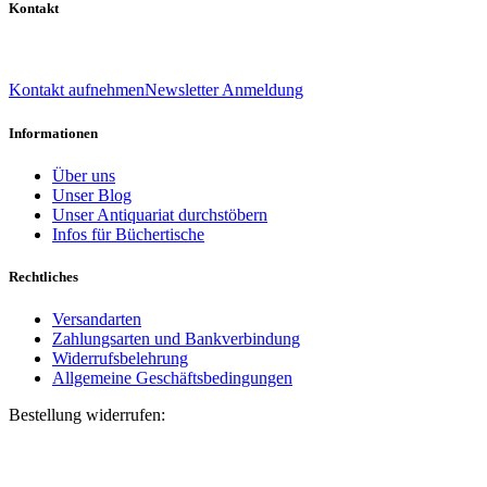
Kontakt
039 888 522 48
info@daniel-verlag.de
Kontakt aufnehmen
Newsletter Anmeldung
Informationen
Über uns
Unser Blog
Unser Antiquariat durchstöbern
Infos für Büchertische
Rechtliches
Versandarten
Zahlungsarten und Bankverbindung
Widerrufsbelehrung
Allgemeine Geschäftsbedingungen
Bestellung widerrufen:
Bestellnummer
(optional)