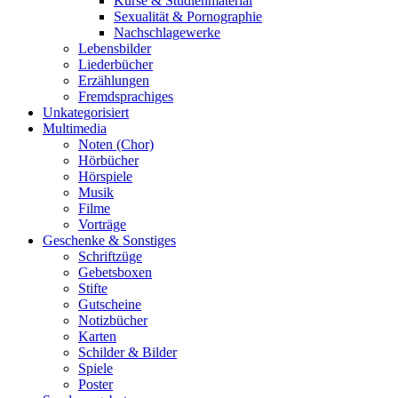
Kurse & Studienmaterial
Sexualität & Pornographie
Nachschlagewerke
Lebensbilder
Liederbücher
Erzählungen
Fremdsprachiges
Unkategorisiert
Multimedia
Noten (Chor)
Hörbücher
Hörspiele
Musik
Filme
Vorträge
Geschenke & Sonstiges
Schriftzüge
Gebetsboxen
Stifte
Gutscheine
Notizbücher
Karten
Schilder & Bilder
Spiele
Poster