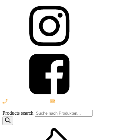
039 888 522 48
|
info@daniel-verlag.de
Products search