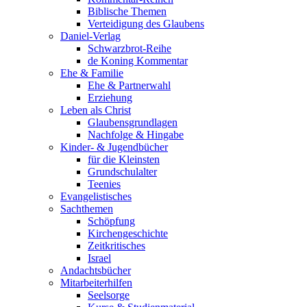
Biblische Themen
Verteidigung des Glaubens
Daniel-Verlag
Schwarzbrot-Reihe
de Koning Kommentar
Ehe & Familie
Ehe & Partnerwahl
Erziehung
Leben als Christ
Glaubensgrundlagen
Nachfolge & Hingabe
Kinder- & Jugendbücher
für die Kleinsten
Grundschulalter
Teenies
Evangelistisches
Sachthemen
Schöpfung
Kirchengeschichte
Zeitkritisches
Israel
Andachtsbücher
Mitarbeiterhilfen
Seelsorge