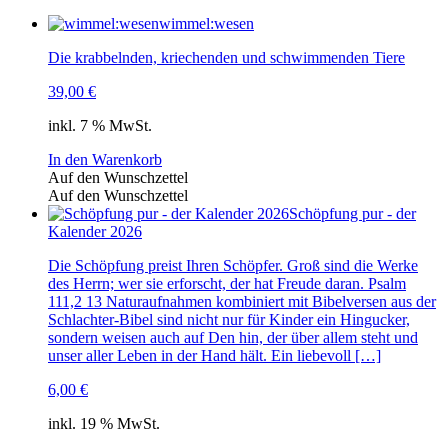
wimmel:wesen
Die krabbelnden, kriechenden und schwimmenden Tiere
39,00
€
inkl. 7 % MwSt.
In den Warenkorb
Auf den Wunschzettel
Auf den Wunschzettel
Schöpfung pur - der
Kalender 2026
Die Schöpfung preist Ihren Schöpfer. Groß sind die Werke
des Herrn; wer sie erforscht, der hat Freude daran. Psalm
111,2 13 Naturaufnahmen kombiniert mit Bibelversen aus der
Schlachter-Bibel sind nicht nur für Kinder ein Hingucker,
sondern weisen auch auf Den hin, der über allem steht und
unser aller Leben in der Hand hält. Ein liebevoll […]
6,00
€
inkl. 19 % MwSt.