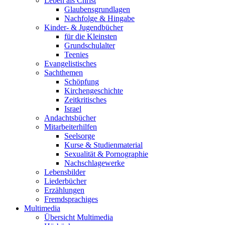
Leben als Christ
Glaubensgrundlagen
Nachfolge & Hingabe
Kinder- & Jugendbücher
für die Kleinsten
Grundschulalter
Teenies
Evangelistisches
Sachthemen
Schöpfung
Kirchengeschichte
Zeitkritisches
Israel
Andachtsbücher
Mitarbeiterhilfen
Seelsorge
Kurse & Studienmaterial
Sexualität & Pornographie
Nachschlagewerke
Lebensbilder
Liederbücher
Erzählungen
Fremdsprachiges
Multimedia
Übersicht Multimedia