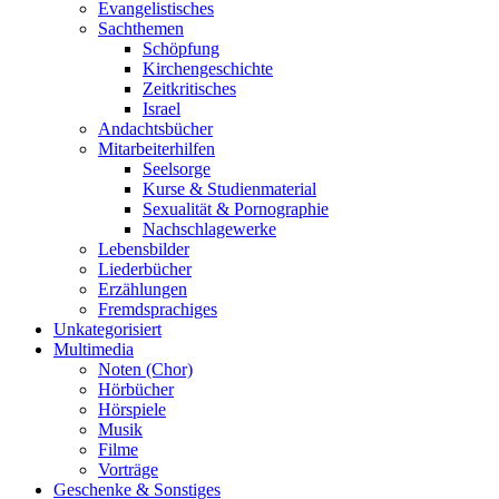
Evangelistisches
Sachthemen
Schöpfung
Kirchengeschichte
Zeitkritisches
Israel
Andachtsbücher
Mitarbeiterhilfen
Seelsorge
Kurse & Studienmaterial
Sexualität & Pornographie
Nachschlagewerke
Lebensbilder
Liederbücher
Erzählungen
Fremdsprachiges
Unkategorisiert
Multimedia
Noten (Chor)
Hörbücher
Hörspiele
Musik
Filme
Vorträge
Geschenke & Sonstiges