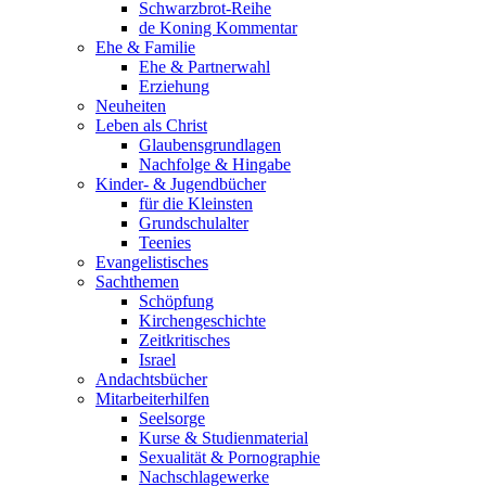
Schwarzbrot-Reihe
de Koning Kommentar
Ehe & Familie
Ehe & Partnerwahl
Erziehung
Neuheiten
Leben als Christ
Glaubensgrundlagen
Nachfolge & Hingabe
Kinder- & Jugendbücher
für die Kleinsten
Grundschulalter
Teenies
Evangelistisches
Sachthemen
Schöpfung
Kirchengeschichte
Zeitkritisches
Israel
Andachtsbücher
Mitarbeiterhilfen
Seelsorge
Kurse & Studienmaterial
Sexualität & Pornographie
Nachschlagewerke