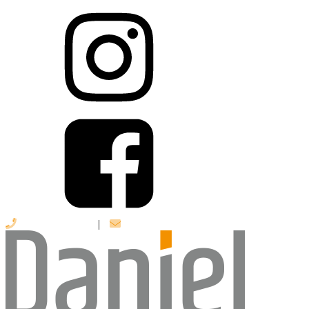
039 888 522 48
|
info@daniel-verlag.de