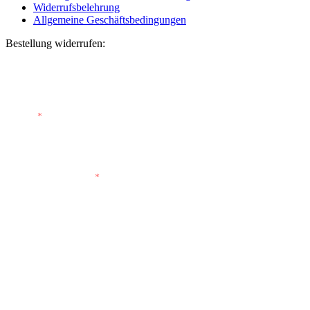
Widerrufsbelehrung
Allgemeine Geschäftsbedingungen
Bestellung widerrufen:
Bestellnummer
(optional)
E-Mail
*
E-Mail (wiederholen)
*
Vorname
(optional)
Nachname
(optional)