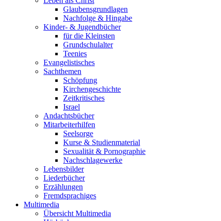
Leben als Christ
Glaubensgrundlagen
Nachfolge & Hingabe
Kinder- & Jugendbücher
für die Kleinsten
Grundschulalter
Teenies
Evangelistisches
Sachthemen
Schöpfung
Kirchengeschichte
Zeitkritisches
Israel
Andachtsbücher
Mitarbeiterhilfen
Seelsorge
Kurse & Studienmaterial
Sexualität & Pornographie
Nachschlagewerke
Lebensbilder
Liederbücher
Erzählungen
Fremdsprachiges
Multimedia
Übersicht Multimedia