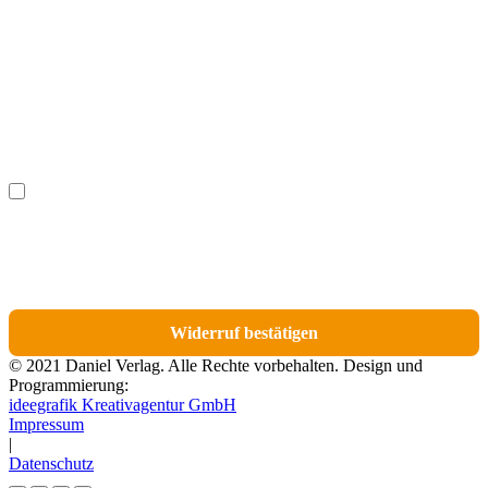
Nachname
(optional)
Ich möchte bestimmte Positionen für den Widerruf
(optional)
auswählen.
Du erhältst eine E-Mail-Bestätigung über den Eingang des Widerrufs. In dieser
E-Mail findest du einen Link, über den du die Artikel für den Widerruf
auswählen kannst.
Widerruf bestätigen
© 2021 Daniel Verlag. Alle Rechte vorbehalten. Design und
Programmierung:
ideegrafik Kreativagentur GmbH
Impressum
|
Datenschutz