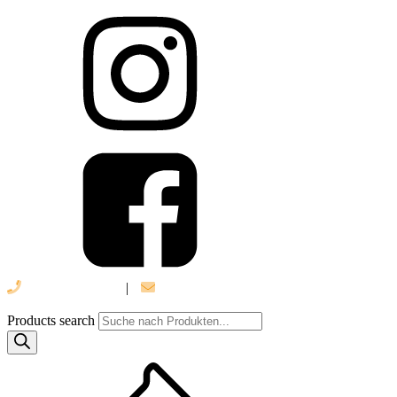
039 888 522 48
|
info@daniel-verlag.de
Products search