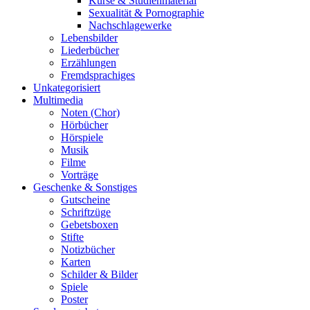
Kurse & Studienmaterial
Sexualität & Pornographie
Nachschlagewerke
Lebensbilder
Liederbücher
Erzählungen
Fremdsprachiges
Unkategorisiert
Multimedia
Noten (Chor)
Hörbücher
Hörspiele
Musik
Filme
Vorträge
Geschenke & Sonstiges
Gutscheine
Schriftzüge
Gebetsboxen
Stifte
Notizbücher
Karten
Schilder & Bilder
Spiele
Poster