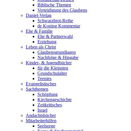
Biblische Themen
Verteidigung des Glaubens
Daniel-Verlag
Schwarzbrot-Reihe
de Koning Kommentar
Ehe & Familie
Ehe & Partnerwahl
Erziehung
Leben als Christ
Glaubensgrundlagen
Nachfolge & Hingabe
Kinder- & Jugendbücher
für die Kleinsten
Grundschulalter
Teenies
Evangelistisches
Sachthemen
Schöpfung
Kirchengeschichte
Zeitkritisches
Israel
Andachtsbücher
Mitarbeiterhilfen
Seelsorge