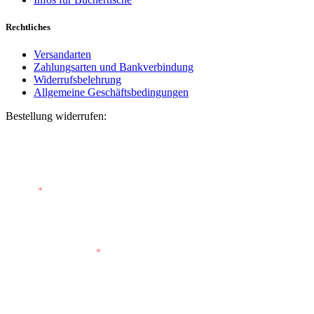
Rechtliches
Versandarten
Zahlungsarten und Bankverbindung
Widerrufsbelehrung
Allgemeine Geschäftsbedingungen
Bestellung widerrufen:
Bestellnummer
(optional)
E-Mail
*
E-Mail (wiederholen)
*
Vorname
(optional)