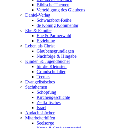
Biblische Themen
Verteidigung des Glaubens
Daniel-Verlag
Schwarzbrot-Reihe
de Koning Kommentar
Ehe & Familie
Ehe & Partnerwahl
Erziehung
Leben als Christ
Glaubensgrundlagen
Nachfolge & Hingabe
Kinder- & Jugendbücher
für die Kleinsten
Grundschulalter
Teenies
Evangelistisches
Sachthemen
Schöpfung
Kirchengeschichte
Zeitkritisches
Israel
Andachtsbücher
Mitarbeiterhilfen
Seelsorge