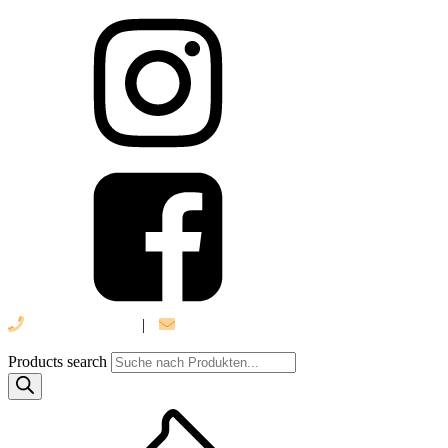
039 888 522 48
|
info@daniel-verlag.de
Products search