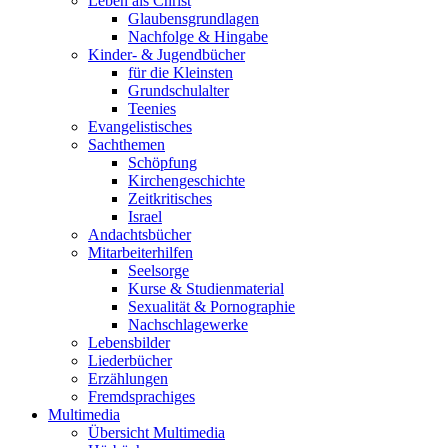
Leben als Christ
Glaubensgrundlagen
Nachfolge & Hingabe
Kinder- & Jugendbücher
für die Kleinsten
Grundschulalter
Teenies
Evangelistisches
Sachthemen
Schöpfung
Kirchengeschichte
Zeitkritisches
Israel
Andachtsbücher
Mitarbeiterhilfen
Seelsorge
Kurse & Studienmaterial
Sexualität & Pornographie
Nachschlagewerke
Lebensbilder
Liederbücher
Erzählungen
Fremdsprachiges
Multimedia
Übersicht Multimedia