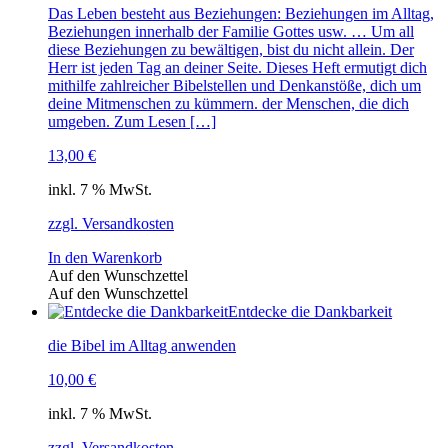
Das Leben besteht aus Beziehungen: Beziehungen im Alltag,
Beziehungen innerhalb der Familie Gottes usw. … Um all
diese Beziehungen zu bewältigen, bist du nicht allein. Der
Herr ist jeden Tag an deiner Seite. Dieses Heft ermutigt dich
mithilfe zahlreicher Bibelstellen und Denkanstöße, dich um
deine Mitmenschen zu kümmern. der Menschen, die dich
umgeben. Zum Lesen […]
13,00
€
inkl. 7 % MwSt.
zzgl. Versandkosten
In den Warenkorb
Auf den Wunschzettel
Auf den Wunschzettel
Entdecke die Dankbarkeit
die Bibel im Alltag anwenden
10,00
€
inkl. 7 % MwSt.
zzgl. Versandkosten