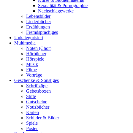
Kurse & Studienmaterial
Sexualität & Pornographie
Nachschlagewerke
Lebensbilder
Liederbücher
Erzählungen
Fremdsprachiges
Unkategorisiert
Multimedia
Noten (Chor)
Hörbücher
Hörspiele
Musik
Filme
Vorträge
Geschenke & Sonstiges
Schriftzüge
Gebetsboxen
Stifte
Gutscheine
Notizbücher
Karten
Schilder & Bilder
Spiele
Poster