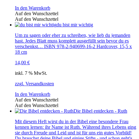
In den Warenkorb
Auf den Wunschzettel
Auf den Wunschzettel
du bist mir wichtig
Um zu sagen oder eher zu schreiben, wie lieb du jemanden
hast. Jedes Blatt muss komplett ausgefüllt sein bevor du es
verschenkst… ISBN 978-2-940699-16-2 Hardcover, 15,5 x
18 cm
14,00
€
inkl. 7 % MwSt.
zzgl. Versandkosten
In den Warenkorb
Auf den Wunschzettel
Auf den Wunschzettel
Die Bibel entdecken - Ruth
Mit diesem Heft wirst du in der Bibel eine besondere Frau
kennen lernen: ihr Name ist Ruth. Während ihres Lebens ging
sie durch Freude und Leid und ist für uns ein gutes Vorbild!
Du brauchst deine Bibel und einige Stifte - und schon geht's