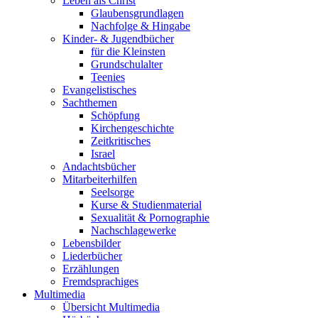
Leben als Christ
Glaubensgrundlagen
Nachfolge & Hingabe
Kinder- & Jugendbücher
für die Kleinsten
Grundschulalter
Teenies
Evangelistisches
Sachthemen
Schöpfung
Kirchengeschichte
Zeitkritisches
Israel
Andachtsbücher
Mitarbeiterhilfen
Seelsorge
Kurse & Studienmaterial
Sexualität & Pornographie
Nachschlagewerke
Lebensbilder
Liederbücher
Erzählungen
Fremdsprachiges
Multimedia
Übersicht Multimedia