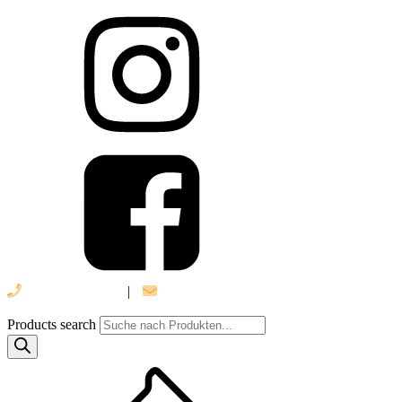
039 888 522 48
|
info@daniel-verlag.de
Products search