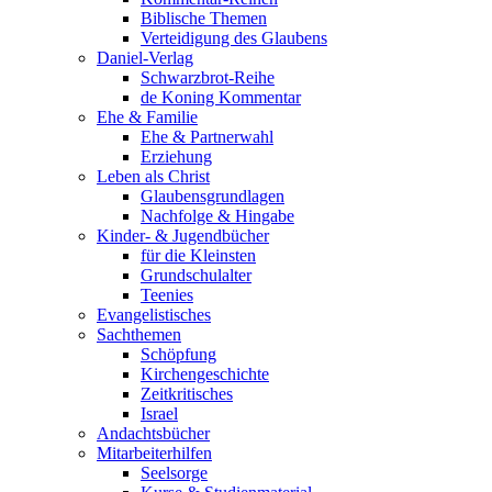
Biblische Themen
Verteidigung des Glaubens
Daniel-Verlag
Schwarzbrot-Reihe
de Koning Kommentar
Ehe & Familie
Ehe & Partnerwahl
Erziehung
Leben als Christ
Glaubensgrundlagen
Nachfolge & Hingabe
Kinder- & Jugendbücher
für die Kleinsten
Grundschulalter
Teenies
Evangelistisches
Sachthemen
Schöpfung
Kirchengeschichte
Zeitkritisches
Israel
Andachtsbücher
Mitarbeiterhilfen
Seelsorge