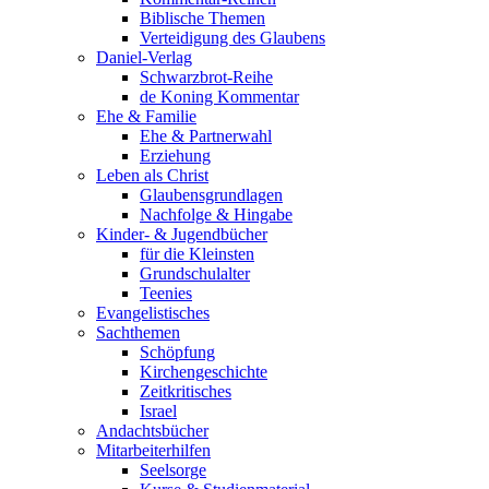
Biblische Themen
Verteidigung des Glaubens
Daniel-Verlag
Schwarzbrot-Reihe
de Koning Kommentar
Ehe & Familie
Ehe & Partnerwahl
Erziehung
Leben als Christ
Glaubensgrundlagen
Nachfolge & Hingabe
Kinder- & Jugendbücher
für die Kleinsten
Grundschulalter
Teenies
Evangelistisches
Sachthemen
Schöpfung
Kirchengeschichte
Zeitkritisches
Israel
Andachtsbücher
Mitarbeiterhilfen
Seelsorge