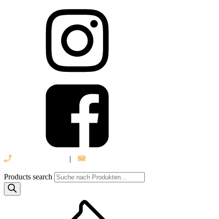
039 888 522 48
|
info@daniel-verlag.de
Products search