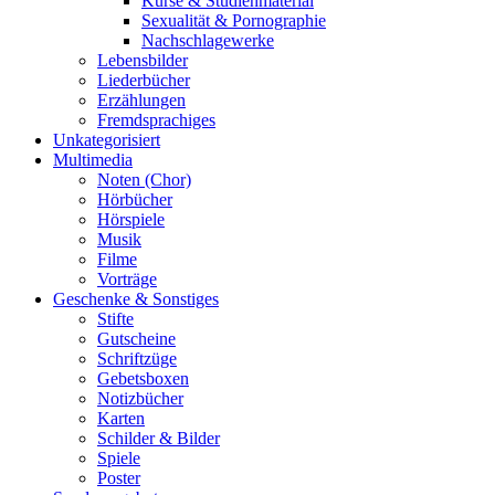
Kurse & Studienmaterial
Sexualität & Pornographie
Nachschlagewerke
Lebensbilder
Liederbücher
Erzählungen
Fremdsprachiges
Unkategorisiert
Multimedia
Noten (Chor)
Hörbücher
Hörspiele
Musik
Filme
Vorträge
Geschenke & Sonstiges
Stifte
Gutscheine
Schriftzüge
Gebetsboxen
Notizbücher
Karten
Schilder & Bilder
Spiele
Poster