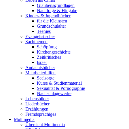
Leben als Christ
Glaubensgrundlagen
Nachfolge & Hingabe
Kinder- & Jugendbücher
für die Kleinsten
Grundschulalter
Teenies
Evangelistisches
Sachthemen
Schöpfung
Kirchengeschichte
Zeitkritisches
Israel
Andachtsbücher
Mitarbeiterhilfen
Seelsorge
Kurse & Studienmaterial
Sexualität & Pornographie
Nachschlagewerke
Lebensbilder
Liederbücher
Erzählungen
Fremdsprachiges
Multimedia
Übersicht Multimedia