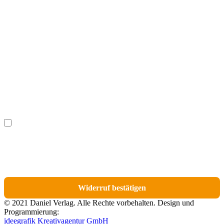
Vorname
(optional)
Nachname
(optional)
Ich möchte bestimmte Positionen für den Widerruf
(optional)
auswählen.
Du erhältst eine E-Mail-Bestätigung über den Eingang des Widerrufs. In dieser
E-Mail findest du einen Link, über den du die Artikel für den Widerruf
auswählen kannst.
Widerruf bestätigen
© 2021 Daniel Verlag. Alle Rechte vorbehalten. Design und
Programmierung:
ideegrafik Kreativagentur GmbH