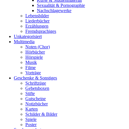
Kurse & Studienmaterial
Sexualität & Pornographie
Nachschlagewerke
Lebensbilder
Liederbücher
Erzählungen
Fremdsprachiges
Unkategorisiert
Multimedia
Noten (Chor)
Hörbücher
Hörspiele
Musik
Filme
Vorträge
Geschenke & Sonstiges
Schriftzüge
Gebetsboxen
Stifte
Gutscheine
Notizbücher
Karten
Schilder & Bilder
Spiele
Poster