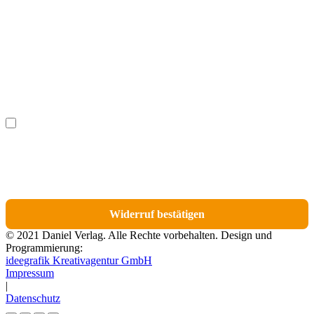
Nachname
(optional)
Ich möchte bestimmte Positionen für den Widerruf
(optional)
auswählen.
Du erhältst eine E-Mail-Bestätigung über den Eingang des Widerrufs. In dieser
E-Mail findest du einen Link, über den du die Artikel für den Widerruf
auswählen kannst.
Widerruf bestätigen
© 2021 Daniel Verlag. Alle Rechte vorbehalten. Design und
Programmierung:
ideegrafik Kreativagentur GmbH
Impressum
|
Datenschutz