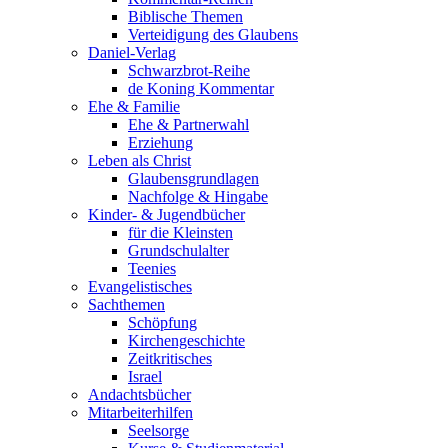
Biblische Themen
Verteidigung des Glaubens
Daniel-Verlag
Schwarzbrot-Reihe
de Koning Kommentar
Ehe & Familie
Ehe & Partnerwahl
Erziehung
Leben als Christ
Glaubensgrundlagen
Nachfolge & Hingabe
Kinder- & Jugendbücher
für die Kleinsten
Grundschulalter
Teenies
Evangelistisches
Sachthemen
Schöpfung
Kirchengeschichte
Zeitkritisches
Israel
Andachtsbücher
Mitarbeiterhilfen
Seelsorge