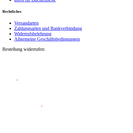
Rechtliches
Versandarten
Zahlungsarten und Bankverbindung
Widerrufsbelehrung
Allgemeine Geschäftsbedingungen
Bestellung widerrufen:
Bestellnummer
(optional)
E-Mail
*
E-Mail (wiederholen)
*
Vorname
(optional)