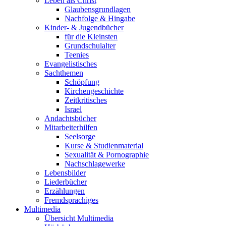
Leben als Christ
Glaubensgrundlagen
Nachfolge & Hingabe
Kinder- & Jugendbücher
für die Kleinsten
Grundschulalter
Teenies
Evangelistisches
Sachthemen
Schöpfung
Kirchengeschichte
Zeitkritisches
Israel
Andachtsbücher
Mitarbeiterhilfen
Seelsorge
Kurse & Studienmaterial
Sexualität & Pornographie
Nachschlagewerke
Lebensbilder
Liederbücher
Erzählungen
Fremdsprachiges
Multimedia
Übersicht Multimedia