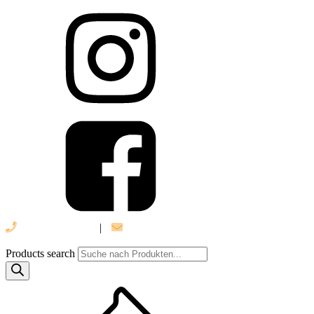
039 888 522 48
|
info@daniel-verlag.de
Products search