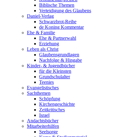
Biblische Themen
Verteidigung des Glaubens
Daniel-Verlag
Schwarzbrot-Reihe
de Koning Kommentar
Ehe & Familie
Ehe & Partnerwahl
Erziehung
Leben als Christ
Glaubensgrundlagen
Nachfolge & Hingabe
Kinder- & Jugendbücher
für die Kleinsten
Grundschulalter
Teenies
Evangelistisches
Sachthemen
Schöpfung
Kirchengeschichte
Zeitkritisches
Israel
Andachtsbücher
Mitarbeiterhilfen
Seelsorge