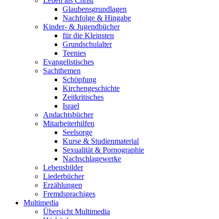
Leben als Christ
Glaubensgrundlagen
Nachfolge & Hingabe
Kinder- & Jugendbücher
für die Kleinsten
Grundschulalter
Teenies
Evangelistisches
Sachthemen
Schöpfung
Kirchengeschichte
Zeitkritisches
Israel
Andachtsbücher
Mitarbeiterhilfen
Seelsorge
Kurse & Studienmaterial
Sexualität & Pornographie
Nachschlagewerke
Lebensbilder
Liederbücher
Erzählungen
Fremdsprachiges
Multimedia
Übersicht Multimedia