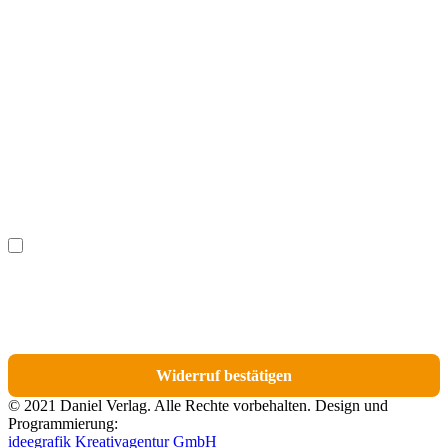
Vorname
(optional)
Nachname
(optional)
Ich möchte bestimmte Positionen für den Widerruf
(optional)
auswählen.
Du erhältst eine E-Mail-Bestätigung über den Eingang des Widerrufs. In dieser
E-Mail findest du einen Link, über den du die Artikel für den Widerruf
auswählen kannst.
Widerruf bestätigen
© 2021 Daniel Verlag. Alle Rechte vorbehalten. Design und
Programmierung:
ideegrafik Kreativagentur GmbH