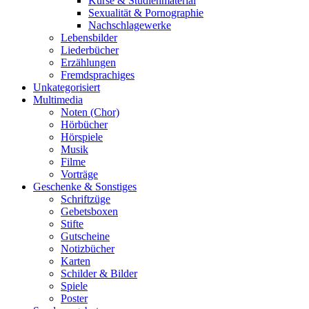
Kurse & Studienmaterial
Sexualität & Pornographie
Nachschlagewerke
Lebensbilder
Liederbücher
Erzählungen
Fremdsprachiges
Unkategorisiert
Multimedia
Noten (Chor)
Hörbücher
Hörspiele
Musik
Filme
Vorträge
Geschenke & Sonstiges
Schriftzüge
Gebetsboxen
Stifte
Gutscheine
Notizbücher
Karten
Schilder & Bilder
Spiele
Poster