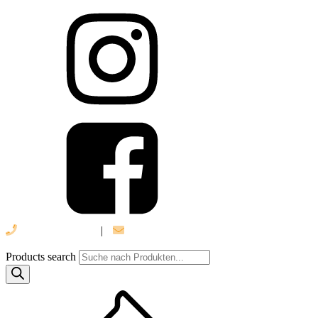
039 888 522 48
|
info@daniel-verlag.de
Products search