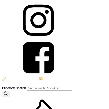
039 888 522 48
|
info@daniel-verlag.de
Products search