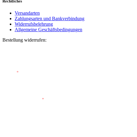
Rechtliches
Versandarten
Zahlungsarten und Bankverbindung
Widerrufsbelehrung
Allgemeine Geschäftsbedingungen
Bestellung widerrufen:
Bestellnummer
(optional)
E-Mail
*
E-Mail (wiederholen)
*
Vorname
(optional)