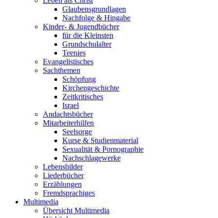
Leben als Christ
Glaubensgrundlagen
Nachfolge & Hingabe
Kinder- & Jugendbücher
für die Kleinsten
Grundschulalter
Teenies
Evangelistisches
Sachthemen
Schöpfung
Kirchengeschichte
Zeitkritisches
Israel
Andachtsbücher
Mitarbeiterhilfen
Seelsorge
Kurse & Studienmaterial
Sexualität & Pornographie
Nachschlagewerke
Lebensbilder
Liederbücher
Erzählungen
Fremdsprachiges
Multimedia
Übersicht Multimedia