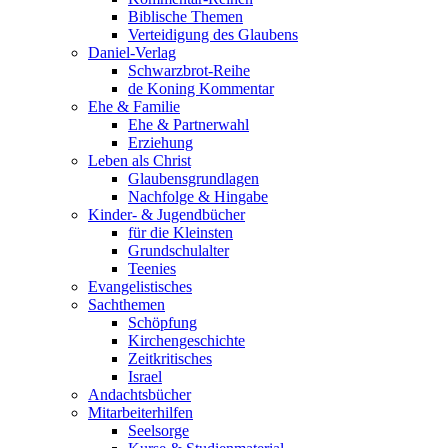
Biblische Themen
Verteidigung des Glaubens
Daniel-Verlag
Schwarzbrot-Reihe
de Koning Kommentar
Ehe & Familie
Ehe & Partnerwahl
Erziehung
Leben als Christ
Glaubensgrundlagen
Nachfolge & Hingabe
Kinder- & Jugendbücher
für die Kleinsten
Grundschulalter
Teenies
Evangelistisches
Sachthemen
Schöpfung
Kirchengeschichte
Zeitkritisches
Israel
Andachtsbücher
Mitarbeiterhilfen
Seelsorge