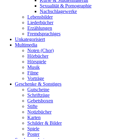
Kurse & Studienmaterial
Sexualität & Pornographie
Nachschlagewerke
Lebensbilder
Liederbücher
Erzählungen
Fremdsprachiges
Unkategorisiert
Multimedia
Noten (Chor)
Hörbücher
Hörspiele
Musik
Filme
Vorträge
Geschenke & Sonstiges
Gutscheine
Schriftzüge
Gebetsboxen
Stifte
Notizbücher
Karten
Schilder & Bilder
Spiele
Poster