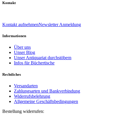
Kontakt
039 888 522 48
info@daniel-verlag.de
Kontakt aufnehmen
Newsletter Anmeldung
Informationen
Über uns
Unser Blog
Unser Antiquariat durchstöbern
Infos für Büchertische
Rechtliches
Versandarten
Zahlungsarten und Bankverbindung
Widerrufsbelehrung
Allgemeine Geschäftsbedingungen
Bestellung widerrufen:
Bestellnummer
(optional)