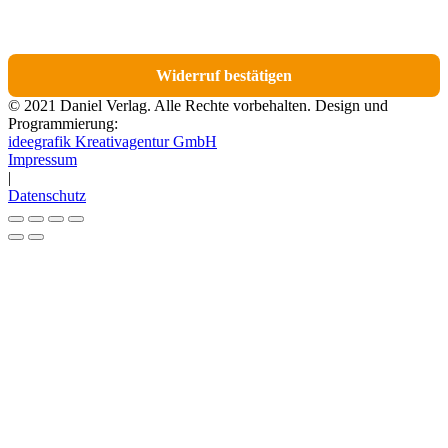
E-Mail findest du einen Link, über den du die Artikel für den Widerruf
auswählen kannst.
Widerruf bestätigen
© 2021 Daniel Verlag. Alle Rechte vorbehalten. Design und
Programmierung:
ideegrafik Kreativagentur GmbH
Impressum
|
Datenschutz