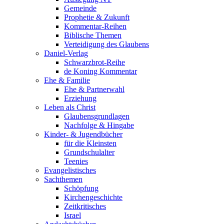
Gemeinde
Prophetie & Zukunft
Kommentar-Reihen
Biblische Themen
Verteidigung des Glaubens
Daniel-Verlag
Schwarzbrot-Reihe
de Koning Kommentar
Ehe & Familie
Ehe & Partnerwahl
Erziehung
Leben als Christ
Glaubensgrundlagen
Nachfolge & Hingabe
Kinder- & Jugendbücher
für die Kleinsten
Grundschulalter
Teenies
Evangelistisches
Sachthemen
Schöpfung
Kirchengeschichte
Zeitkritisches
Israel