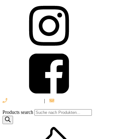
039 888 522 48
|
info@daniel-verlag.de
Products search