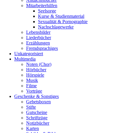
Andachtsbücher
Mitarbeiterhilfen
Seelsorge
Kurse & Studienmaterial
Sexualität & Pornographie
Nachschlagewerke
Lebensbilder
Liederbücher
Erzählungen
Fremdsprachiges
Unkategorisiert
Multimedia
Noten (Chor)
Hörbücher
Hörspiele
Musik
Filme
Vorträge
Geschenke & Sonstiges
Gebetsboxen
Stifte
Gutscheine
Schriftzüge
Notizbücher
Karten