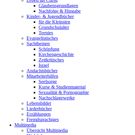
Leben als Christ
Glaubensgrundlagen
Nachfolge & Hingabe
Kinder- & Jugendbücher
für die Kleinsten
Grundschulalter
Teenies
Evangelistisches
Sachthemen
Schöpfung
Kirchengeschichte
Zeitkritisches
Israel
Andachtsbücher
Mitarbeiterhilfen
Seelsorge
Kurse & Studienmaterial
Sexualität & Pornographie
Nachschlagewerke
Lebensbilder
Liederbücher
Erzählungen
Fremdsprachiges
Multimedia
Übersicht Multimedia