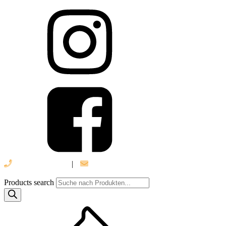
039 888 522 48
|
info@daniel-verlag.de
Products search