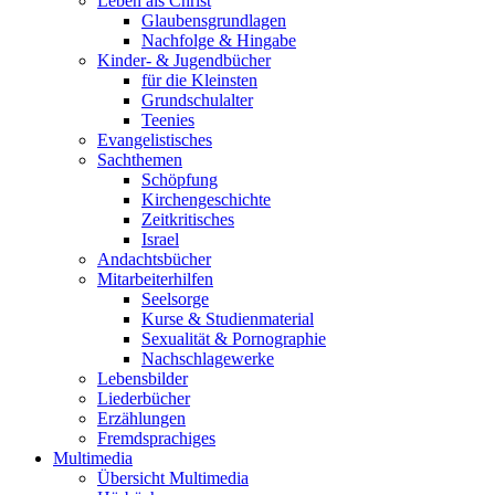
Leben als Christ
Glaubensgrundlagen
Nachfolge & Hingabe
Kinder- & Jugendbücher
für die Kleinsten
Grundschulalter
Teenies
Evangelistisches
Sachthemen
Schöpfung
Kirchengeschichte
Zeitkritisches
Israel
Andachtsbücher
Mitarbeiterhilfen
Seelsorge
Kurse & Studienmaterial
Sexualität & Pornographie
Nachschlagewerke
Lebensbilder
Liederbücher
Erzählungen
Fremdsprachiges
Multimedia
Übersicht Multimedia