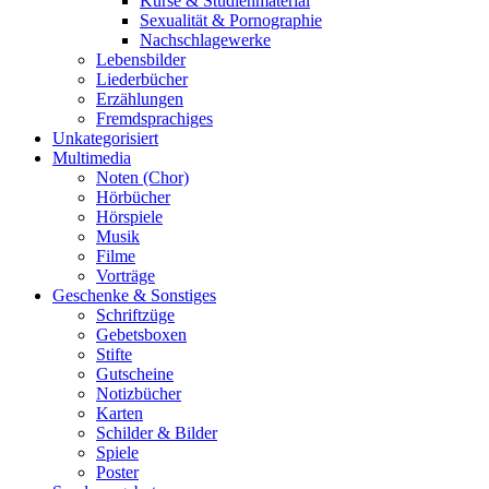
Kurse & Studienmaterial
Sexualität & Pornographie
Nachschlagewerke
Lebensbilder
Liederbücher
Erzählungen
Fremdsprachiges
Unkategorisiert
Multimedia
Noten (Chor)
Hörbücher
Hörspiele
Musik
Filme
Vorträge
Geschenke & Sonstiges
Schriftzüge
Gebetsboxen
Stifte
Gutscheine
Notizbücher
Karten
Schilder & Bilder
Spiele
Poster