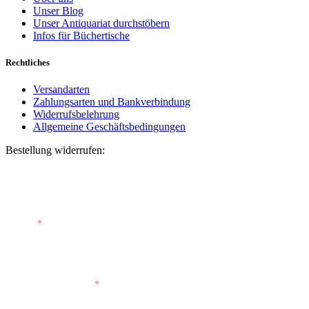
Unser Blog
Unser Antiquariat durchstöbern
Infos für Büchertische
Rechtliches
Versandarten
Zahlungsarten und Bankverbindung
Widerrufsbelehrung
Allgemeine Geschäftsbedingungen
Bestellung widerrufen:
Bestellnummer
(optional)
E-Mail
*
E-Mail (wiederholen)
*