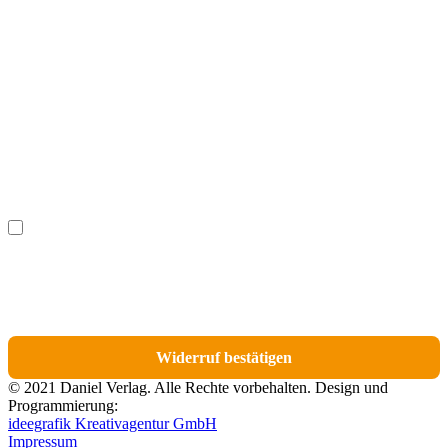
Vorname
(optional)
Nachname
(optional)
Ich möchte bestimmte Positionen für den Widerruf
(optional)
auswählen.
Du erhältst eine E-Mail-Bestätigung über den Eingang des Widerrufs. In dieser
E-Mail findest du einen Link, über den du die Artikel für den Widerruf
auswählen kannst.
Widerruf bestätigen
© 2021 Daniel Verlag. Alle Rechte vorbehalten. Design und
Programmierung:
ideegrafik Kreativagentur GmbH
Impressum