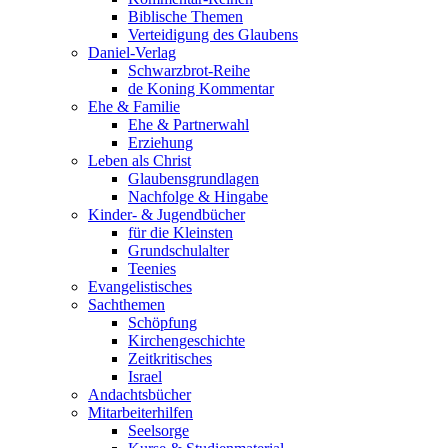
Biblische Themen
Verteidigung des Glaubens
Daniel-Verlag
Schwarzbrot-Reihe
de Koning Kommentar
Ehe & Familie
Ehe & Partnerwahl
Erziehung
Leben als Christ
Glaubensgrundlagen
Nachfolge & Hingabe
Kinder- & Jugendbücher
für die Kleinsten
Grundschulalter
Teenies
Evangelistisches
Sachthemen
Schöpfung
Kirchengeschichte
Zeitkritisches
Israel
Andachtsbücher
Mitarbeiterhilfen
Seelsorge