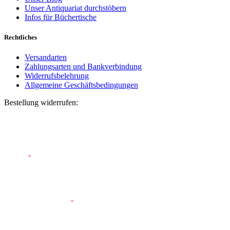
Unser Antiquariat durchstöbern
Infos für Büchertische
Rechtliches
Versandarten
Zahlungsarten und Bankverbindung
Widerrufsbelehrung
Allgemeine Geschäftsbedingungen
Bestellung widerrufen:
Bestellnummer
(optional)
E-Mail
*
E-Mail (wiederholen)
*