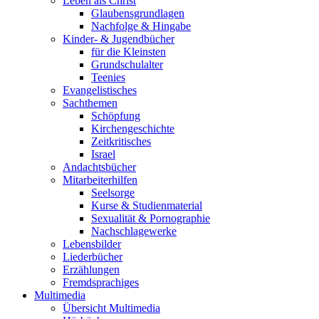
Leben als Christ
Glaubensgrundlagen
Nachfolge & Hingabe
Kinder- & Jugendbücher
für die Kleinsten
Grundschulalter
Teenies
Evangelistisches
Sachthemen
Schöpfung
Kirchengeschichte
Zeitkritisches
Israel
Andachtsbücher
Mitarbeiterhilfen
Seelsorge
Kurse & Studienmaterial
Sexualität & Pornographie
Nachschlagewerke
Lebensbilder
Liederbücher
Erzählungen
Fremdsprachiges
Multimedia
Übersicht Multimedia