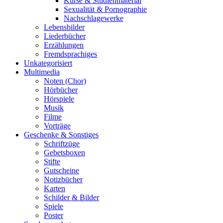
Kurse & Studienmaterial
Sexualität & Pornographie
Nachschlagewerke
Lebensbilder
Liederbücher
Erzählungen
Fremdsprachiges
Unkategorisiert
Multimedia
Noten (Chor)
Hörbücher
Hörspiele
Musik
Filme
Vorträge
Geschenke & Sonstiges
Schriftzüge
Gebetsboxen
Stifte
Gutscheine
Notizbücher
Karten
Schilder & Bilder
Spiele
Poster