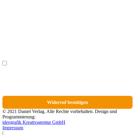
Vorname
(optional)
Nachname
(optional)
Ich möchte bestimmte Positionen für den Widerruf
(optional)
auswählen.
Du erhältst eine E-Mail-Bestätigung über den Eingang des Widerrufs. In dieser
E-Mail findest du einen Link, über den du die Artikel für den Widerruf
auswählen kannst.
Widerruf bestätigen
© 2021 Daniel Verlag. Alle Rechte vorbehalten. Design und
Programmierung:
ideegrafik Kreativagentur GmbH
Impressum
|