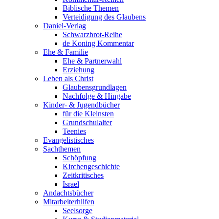
Biblische Themen
Verteidigung des Glaubens
Daniel-Verlag
Schwarzbrot-Reihe
de Koning Kommentar
Ehe & Familie
Ehe & Partnerwahl
Erziehung
Leben als Christ
Glaubensgrundlagen
Nachfolge & Hingabe
Kinder- & Jugendbücher
für die Kleinsten
Grundschulalter
Teenies
Evangelistisches
Sachthemen
Schöpfung
Kirchengeschichte
Zeitkritisches
Israel
Andachtsbücher
Mitarbeiterhilfen
Seelsorge