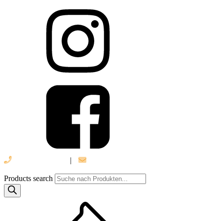
039 888 522 48
|
info@daniel-verlag.de
Products search