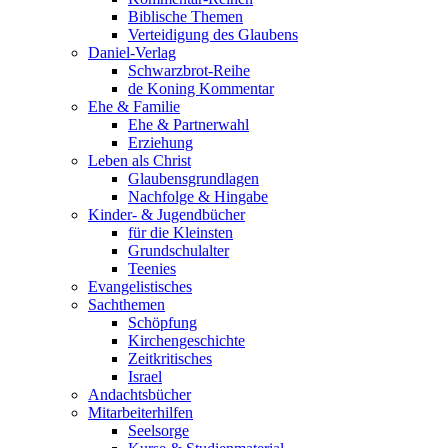
Biblische Themen
Verteidigung des Glaubens
Daniel-Verlag
Schwarzbrot-Reihe
de Koning Kommentar
Ehe & Familie
Ehe & Partnerwahl
Erziehung
Leben als Christ
Glaubensgrundlagen
Nachfolge & Hingabe
Kinder- & Jugendbücher
für die Kleinsten
Grundschulalter
Teenies
Evangelistisches
Sachthemen
Schöpfung
Kirchengeschichte
Zeitkritisches
Israel
Andachtsbücher
Mitarbeiterhilfen
Seelsorge