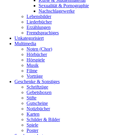
Kurse & Studienmaterial
Sexualität & Pornographie
Nachschlagewerke
Lebensbilder
Liederbücher
Erzählungen
Fremdsprachiges
Unkategorisiert
Multimedia
Noten (Chor)
Hörbücher
Hörspiele
Musik
Filme
Vorträge
Geschenke & Sonstiges
Schriftzüge
Gebetsboxen
Stifte
Gutscheine
Notizbücher
Karten
Schilder & Bilder
Spiele
Poster