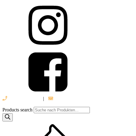
039 888 522 48
|
info@daniel-verlag.de
Products search