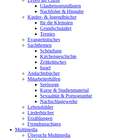
Leben als Christ
Glaubensgrundlagen
Nachfolge & Hingabe
Kinder- & Jugendbücher
für die Kleinsten
Grundschulalter
Teenies
Evangelistisches
Sachthemen
Schöpfung
Kirchengeschichte
Zeitkritisches
Israel
Andachtsbücher
Mitarbeiterhilfen
Seelsorge
Kurse & Studienmaterial
Sexualität & Pornographie
Nachschlagewerke
Lebensbilder
Liederbücher
Erzählungen
Fremdsprachiges
Multimedia
Übersicht Multimedia