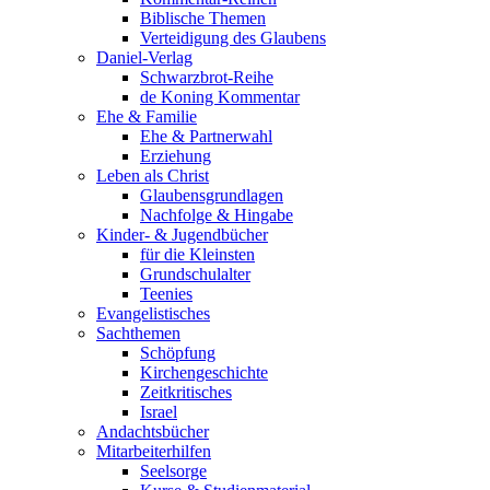
Biblische Themen
Verteidigung des Glaubens
Daniel-Verlag
Schwarzbrot-Reihe
de Koning Kommentar
Ehe & Familie
Ehe & Partnerwahl
Erziehung
Leben als Christ
Glaubensgrundlagen
Nachfolge & Hingabe
Kinder- & Jugendbücher
für die Kleinsten
Grundschulalter
Teenies
Evangelistisches
Sachthemen
Schöpfung
Kirchengeschichte
Zeitkritisches
Israel
Andachtsbücher
Mitarbeiterhilfen
Seelsorge