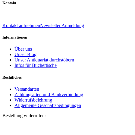
Kontakt
039 888 522 48
info@daniel-verlag.de
Kontakt aufnehmen
Newsletter Anmeldung
Informationen
Über uns
Unser Blog
Unser Antiquariat durchstöbern
Infos für Büchertische
Rechtliches
Versandarten
Zahlungsarten und Bankverbindung
Widerrufsbelehrung
Allgemeine Geschäftsbedingungen
Bestellung widerrufen:
Bestellnummer
(optional)