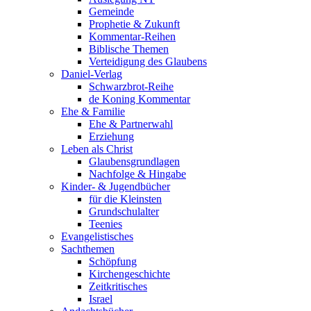
Gemeinde
Prophetie & Zukunft
Kommentar-Reihen
Biblische Themen
Verteidigung des Glaubens
Daniel-Verlag
Schwarzbrot-Reihe
de Koning Kommentar
Ehe & Familie
Ehe & Partnerwahl
Erziehung
Leben als Christ
Glaubensgrundlagen
Nachfolge & Hingabe
Kinder- & Jugendbücher
für die Kleinsten
Grundschulalter
Teenies
Evangelistisches
Sachthemen
Schöpfung
Kirchengeschichte
Zeitkritisches
Israel