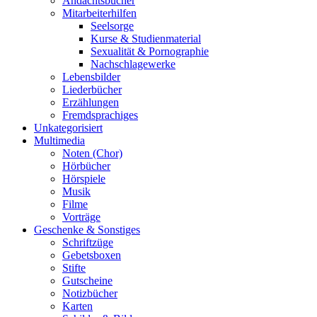
Andachtsbücher
Mitarbeiterhilfen
Seelsorge
Kurse & Studienmaterial
Sexualität & Pornographie
Nachschlagewerke
Lebensbilder
Liederbücher
Erzählungen
Fremdsprachiges
Unkategorisiert
Multimedia
Noten (Chor)
Hörbücher
Hörspiele
Musik
Filme
Vorträge
Geschenke & Sonstiges
Schriftzüge
Gebetsboxen
Stifte
Gutscheine
Notizbücher
Karten