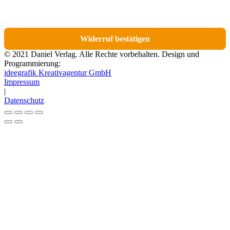
E-Mail findest du einen Link, über den du die Artikel für den Widerruf
auswählen kannst.
Widerruf bestätigen
© 2021 Daniel Verlag. Alle Rechte vorbehalten. Design und
Programmierung:
ideegrafik Kreativagentur GmbH
Impressum
|
Datenschutz