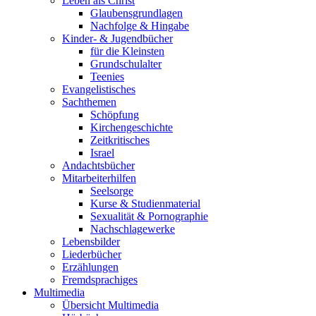
Leben als Christ
Glaubensgrundlagen
Nachfolge & Hingabe
Kinder- & Jugendbücher
für die Kleinsten
Grundschulalter
Teenies
Evangelistisches
Sachthemen
Schöpfung
Kirchengeschichte
Zeitkritisches
Israel
Andachtsbücher
Mitarbeiterhilfen
Seelsorge
Kurse & Studienmaterial
Sexualität & Pornographie
Nachschlagewerke
Lebensbilder
Liederbücher
Erzählungen
Fremdsprachiges
Multimedia
Übersicht Multimedia