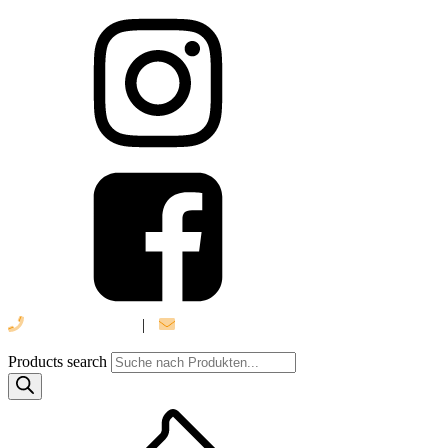
039 888 522 48
|
info@daniel-verlag.de
Products search