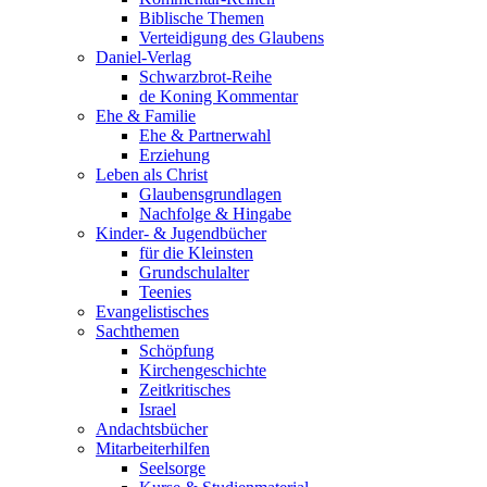
Biblische Themen
Verteidigung des Glaubens
Daniel-Verlag
Schwarzbrot-Reihe
de Koning Kommentar
Ehe & Familie
Ehe & Partnerwahl
Erziehung
Leben als Christ
Glaubensgrundlagen
Nachfolge & Hingabe
Kinder- & Jugendbücher
für die Kleinsten
Grundschulalter
Teenies
Evangelistisches
Sachthemen
Schöpfung
Kirchengeschichte
Zeitkritisches
Israel
Andachtsbücher
Mitarbeiterhilfen
Seelsorge