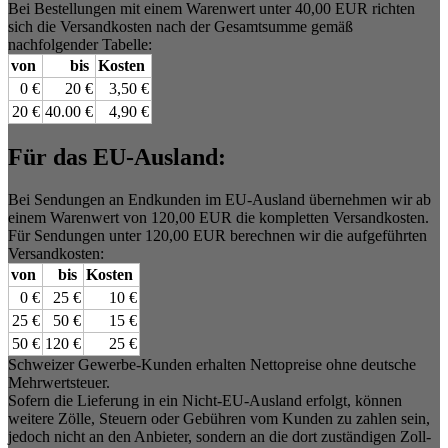
Bei Bestellungen mit einem Warenwert unter 40,00 EUR richten
sich die Versandkosten nach der Gesamtsumme gemäß
nachfolgender Tabelle:
von
bis
Kosten
0 €
20 €
3,50 €
20 €
40.00 €
4,90 €
Für das EU-Ausland:
Bei Sendungen an Endkunden im EU-Ausland übernehmen wir ab
einem Warenwert von 120,00 EUR die kompletten Versandkosten.
Für Sendungen unter 120,00 EUR berechnen wir die aufgeführten
Versandkosten:
von
bis
Kosten
0 €
25 €
10 €
25 €
50 €
15 €
50 €
120 €
25 €
Schweizer Gewerbe-Kunden erhalten Nettopreise ohne deutsche
Mehrwertsteuer.
Sofern die Lieferung in ein Nicht-EU-Ausland erfolgt, können
weitere Zölle, Steuern oder Gebühren vom Kunden zu zahlen sein,
jedoch nicht an den Anbieter, sondern an die dort zuständigen Zoll-