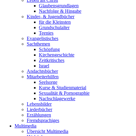
Leben als Christ
Glaubensgrundlagen
Nachfolge & Hingabe
Kinder- & Jugendbücher
für die Kleinsten
Grundschulalter
Teenies
Evangelistisches
Sachthemen
Schöpfung
Kirchengeschichte
Zeitkritisches
Israel
Andachtsbücher
Mitarbeiterhilfen
Seelsorge
Kurse & Studienmaterial
Sexualität & Pornographie
Nachschlagewerke
Lebensbilder
Liederbücher
Erzählungen
Fremdsprachiges
Multimedia
Übersicht Multimedia