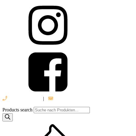
039 888 522 48
|
info@daniel-verlag.de
Products search