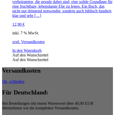
verheirateten, die gerade dabei sind, eine solide Grundlage für
eine fruchtbare, lebenslange Ehe zu legen. Ein Buch, das
nicht nur dringend notwendig, sondern auch biblisch fundiert,
klar und sehr […]
12,90
€
inkl. 7 % MwSt.
zzgl. Versandkosten
In den Warenkorb
Auf den Wunschzettel
Auf den Wunschzettel
Versandkosten
Ok, schließen
Für Deutschland:
Bei Bestellungen mit einem Warenwert über 40,00 EUR
übernehmen wir die kompletten Versandkosten.