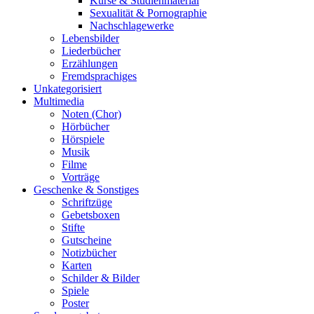
Kurse & Studienmaterial
Sexualität & Pornographie
Nachschlagewerke
Lebensbilder
Liederbücher
Erzählungen
Fremdsprachiges
Unkategorisiert
Multimedia
Noten (Chor)
Hörbücher
Hörspiele
Musik
Filme
Vorträge
Geschenke & Sonstiges
Schriftzüge
Gebetsboxen
Stifte
Gutscheine
Notizbücher
Karten
Schilder & Bilder
Spiele
Poster