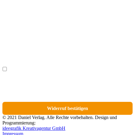
Vorname
(optional)
Nachname
(optional)
Ich möchte bestimmte Positionen für den Widerruf
(optional)
auswählen.
Du erhältst eine E-Mail-Bestätigung über den Eingang des Widerrufs. In dieser
E-Mail findest du einen Link, über den du die Artikel für den Widerruf
auswählen kannst.
Widerruf bestätigen
© 2021 Daniel Verlag. Alle Rechte vorbehalten. Design und
Programmierung:
ideegrafik Kreativagentur GmbH
Impressum