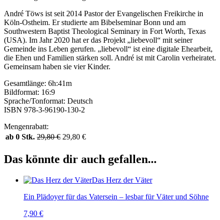
André Töws ist seit 2014 Pastor der Evangelischen Freikirche in
Köln-Ostheim. Er studierte am Bibelseminar Bonn und am
Southwestern Baptist Theological Seminary in Fort Worth, Texas
(USA). Im Jahr 2020 hat er das Projekt „liebevoll“ mit seiner
Gemeinde ins Leben gerufen. „liebevoll“ ist eine digitale Ehearbeit,
die Ehen und Familien stärken soll. André ist mit Carolin verheiratet.
Gemeinsam haben sie vier Kinder.
Gesamtlänge: 6h:41m
Bildformat: 16:9
Sprache/Tonformat: Deutsch
ISBN 978-3-96190-130-2
Mengenrabatt:
ab 0 Stk.
29,80
€
29,80
€
Das könnte dir auch gefallen...
Das Herz der Väter
Ein Plädoyer für das Vatersein – lesbar für Väter und Söhne
7,90
€