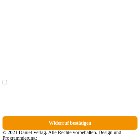
Vorname
(optional)
Nachname
(optional)
Ich möchte bestimmte Positionen für den Widerruf
(optional)
auswählen.
Du erhältst eine E-Mail-Bestätigung über den Eingang des Widerrufs. In dieser
E-Mail findest du einen Link, über den du die Artikel für den Widerruf
auswählen kannst.
Widerruf bestätigen
© 2021 Daniel Verlag. Alle Rechte vorbehalten. Design und
Programmierung: