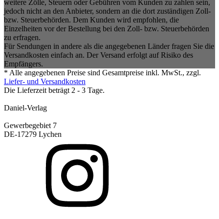
weitere Zölle, Steuern oder Gebühren vom Kunden zu zahlen sein,
jedoch nicht an den Anbieter, sondern an die dort zuständigen Zoll-
bzw. Steuerbehörden. Dem Kunden wird empfohlen, die
Einzelheiten vor der Bestellung bei den Zoll- bzw. Steuerbehörden
zu erfragen.
Für Sendungen in andere als die angegebenen Länder fragen Sie die
Versandkosten einfach an. Der Versand erfolgt auf Risiko des
Empfängers.
* Alle angegebenen Preise sind Gesamtpreise inkl. MwSt., zzgl.
Liefer- und Versandkosten
Die Lieferzeit beträgt 2 - 3 Tage.
Daniel-Verlag
Gewerbegebiet 7
DE-17279 Lychen