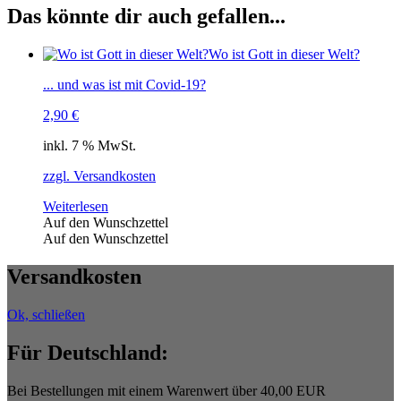
Das könnte dir auch gefallen...
Wo ist Gott in dieser Welt?
... und was ist mit Covid-19?
2,90
€
inkl. 7 % MwSt.
zzgl. Versandkosten
Weiterlesen
Auf den Wunschzettel
Auf den Wunschzettel
Versandkosten
Ok, schließen
Für Deutschland:
Bei Bestellungen mit einem Warenwert über 40,00 EUR