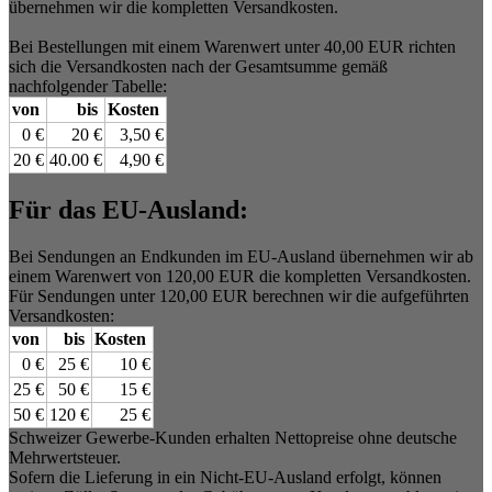
übernehmen wir die kompletten Versandkosten.
Bei Bestellungen mit einem Warenwert unter 40,00 EUR richten
sich die Versandkosten nach der Gesamtsumme gemäß
nachfolgender Tabelle:
von
bis
Kosten
0 €
20 €
3,50 €
20 €
40.00 €
4,90 €
Für das EU-Ausland:
Bei Sendungen an Endkunden im EU-Ausland übernehmen wir ab
einem Warenwert von 120,00 EUR die kompletten Versandkosten.
Für Sendungen unter 120,00 EUR berechnen wir die aufgeführten
Versandkosten:
von
bis
Kosten
0 €
25 €
10 €
25 €
50 €
15 €
50 €
120 €
25 €
Schweizer Gewerbe-Kunden erhalten Nettopreise ohne deutsche
Mehrwertsteuer.
Sofern die Lieferung in ein Nicht-EU-Ausland erfolgt, können