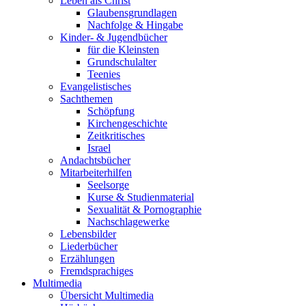
Leben als Christ
Glaubensgrundlagen
Nachfolge & Hingabe
Kinder- & Jugendbücher
für die Kleinsten
Grundschulalter
Teenies
Evangelistisches
Sachthemen
Schöpfung
Kirchengeschichte
Zeitkritisches
Israel
Andachtsbücher
Mitarbeiterhilfen
Seelsorge
Kurse & Studienmaterial
Sexualität & Pornographie
Nachschlagewerke
Lebensbilder
Liederbücher
Erzählungen
Fremdsprachiges
Multimedia
Übersicht Multimedia