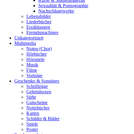
Kurse & Studienmaterial
Sexualität & Pornographie
Nachschlagewerke
Lebensbilder
Liederbücher
Erzählungen
Fremdsprachiges
Unkategorisiert
Multimedia
Noten (Chor)
Hörbücher
Hörspiele
Musik
Filme
Vorträge
Geschenke & Sonstiges
Schriftzüge
Gebetsboxen
Stifte
Gutscheine
Notizbücher
Karten
Schilder & Bilder
Spiele
Poster