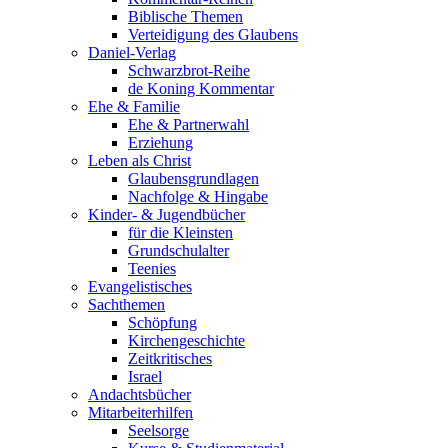
Biblische Themen
Verteidigung des Glaubens
Daniel-Verlag
Schwarzbrot-Reihe
de Koning Kommentar
Ehe & Familie
Ehe & Partnerwahl
Erziehung
Leben als Christ
Glaubensgrundlagen
Nachfolge & Hingabe
Kinder- & Jugendbücher
für die Kleinsten
Grundschulalter
Teenies
Evangelistisches
Sachthemen
Schöpfung
Kirchengeschichte
Zeitkritisches
Israel
Andachtsbücher
Mitarbeiterhilfen
Seelsorge