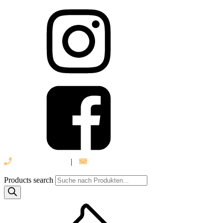
039 888 522 48
|
info@daniel-verlag.de
Products search