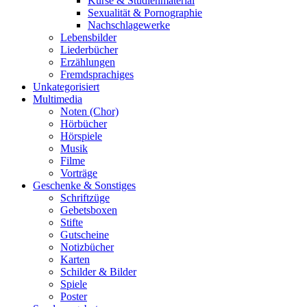
Kurse & Studienmaterial
Sexualität & Pornographie
Nachschlagewerke
Lebensbilder
Liederbücher
Erzählungen
Fremdsprachiges
Unkategorisiert
Multimedia
Noten (Chor)
Hörbücher
Hörspiele
Musik
Filme
Vorträge
Geschenke & Sonstiges
Schriftzüge
Gebetsboxen
Stifte
Gutscheine
Notizbücher
Karten
Schilder & Bilder
Spiele
Poster