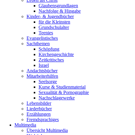
Leben als Christ
Glaubensgrundlagen
Nachfolge & Hingabe
Kinder- & Jugendbücher
für die Kleinsten
Grundschulalter
Teenies
Evangelistisches
Sachthemen
Schöpfung
Kirchengeschichte
Zeitkritisches
Israel
Andachtsbücher
Mitarbeiterhilfen
Seelsorge
Kurse & Studienmaterial
Sexualität & Pornographie
Nachschlagewerke
Lebensbilder
Liederbücher
Erzählungen
Fremdsprachiges
Multimedia
Übersicht Multimedia