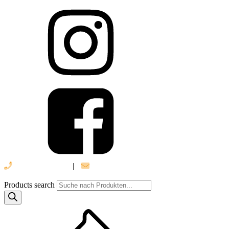
039 888 522 48
|
info@daniel-verlag.de
Products search