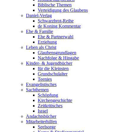
Biblische Themen
Verteidigung des Glaubens
Daniel-Verlag
Schwarzbrot-Reihe
de Koning Kommentar
Ehe & Familie
Ehe & Partnerwahl
Erziehung
Leben als Christ
Glaubensgrundlagen
Nachfolge & Hingabe
Kinder- & Jugendbücher
für die Kleinsten
Grundschulalter
Teenies
Evangelistisches
Sachthemen
Schöpfung
Kirchengeschichte
Zeitkritisches
Israel
Andachtsbücher
Mitarbeiterhilfen
Seelsorge