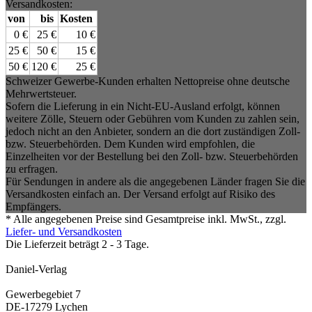
Versandkosten:
von
bis
Kosten
0 €
25 €
10 €
25 €
50 €
15 €
50 €
120 €
25 €
Schweizer Gewerbe-Kunden erhalten Nettopreise ohne deutsche
Mehrwertsteuer.
Sofern die Lieferung in ein Nicht-EU-Ausland erfolgt, können
weitere Zölle, Steuern oder Gebühren vom Kunden zu zahlen sein,
jedoch nicht an den Anbieter, sondern an die dort zuständigen Zoll-
bzw. Steuerbehörden. Dem Kunden wird empfohlen, die
Einzelheiten vor der Bestellung bei den Zoll- bzw. Steuerbehörden
zu erfragen.
Für Sendungen in andere als die angegebenen Länder fragen Sie die
Versandkosten einfach an. Der Versand erfolgt auf Risiko des
Empfängers.
* Alle angegebenen Preise sind Gesamtpreise inkl. MwSt., zzgl.
Liefer- und Versandkosten
Die Lieferzeit beträgt 2 - 3 Tage.
Daniel-Verlag
Gewerbegebiet 7
DE-17279 Lychen