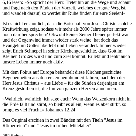
6,16 lesen: »So spricht der Herr: Tretet hin an die Wege und schaut
und fragt nach den Pfaden der Vorzeit, welches der gute Weg ist,
und wandelt darauf, so werdet ihr Ruhe finden für eure Seelen!«
Ist es nicht erstaunlich, dass die Botschaft von Jesus Christus solche
Kraftwirkung zeigt, sodass wir mehr als 2000 Jahre später immer
noch darüber sprechen? Obwohl keiner Seiner Diener perfekt war
und der Gegenwind immer wieder stark wehte, hat doch das
Evangelium Gottes überlebt und Leben verändert. Immer wieder
zeigt Erich Schnepel in seiner Kirchengeschichte, dass Gott im
Kleinen Großes wirkt und zum Ziel kommt. Er lebt und lenkt auch
unsere Leben immer noch aktiv.
Mit dem Fokus auf Europa behandelt diese Kirchengeschichte
Begebenheiten aus den ersten neunhundert Jahren, nachdem der
Herr Jesus Christus – aus Liebe – für die Sünden derjenigen am
Kreuz gestorben ist, die Ihn von ganzem Herzen annehmen.
»Wahrlich, wahrlich, ich sage euch: Wenn das Weizenkorn nicht in
die Erde fällt und stirbt, so bleibt es allein; wenn es aber stirbt, so
bringt es viel Frucht.« Johannes 12,24
Das Original erschien in zwei Bänden mit den Titeln "Jesus im
Römerreich" und "Jesus im frühen Mittelalter".
288 Seiten,