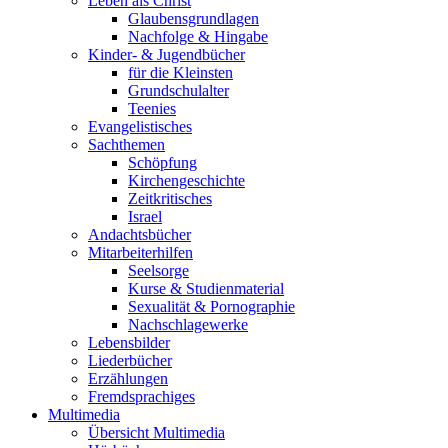
Leben als Christ
Glaubensgrundlagen
Nachfolge & Hingabe
Kinder- & Jugendbücher
für die Kleinsten
Grundschulalter
Teenies
Evangelistisches
Sachthemen
Schöpfung
Kirchengeschichte
Zeitkritisches
Israel
Andachtsbücher
Mitarbeiterhilfen
Seelsorge
Kurse & Studienmaterial
Sexualität & Pornographie
Nachschlagewerke
Lebensbilder
Liederbücher
Erzählungen
Fremdsprachiges
Multimedia
Übersicht Multimedia