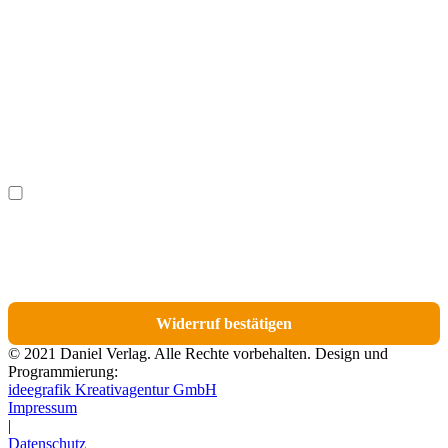
Vorname
(optional)
Nachname
(optional)
Ich möchte bestimmte Positionen für den Widerruf
(optional)
auswählen.
Du erhältst eine E-Mail-Bestätigung über den Eingang des Widerrufs. In dieser
E-Mail findest du einen Link, über den du die Artikel für den Widerruf
auswählen kannst.
Widerruf bestätigen
© 2021 Daniel Verlag. Alle Rechte vorbehalten. Design und
Programmierung:
ideegrafik Kreativagentur GmbH
Impressum
|
Datenschutz