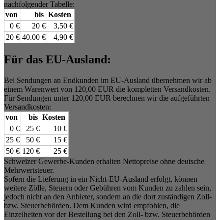
nachfolgender Tabelle:
von
bis
Kosten
0 €
20 €
3,50 €
20 €
40.00 €
4,90 €
Für das EU-Ausland:
Bei Sendungen an Endkunden im EU-Ausland übernehmen wir ab
einem Warenwert von 120,00 EUR die kompletten Versandkosten.
Für Sendungen unter 120,00 EUR berechnen wir die aufgeführten
Versandkosten:
von
bis
Kosten
0 €
25 €
10 €
25 €
50 €
15 €
50 €
120 €
25 €
Schweizer Gewerbe-Kunden erhalten Nettopreise ohne deutsche
Mehrwertsteuer.
Sofern die Lieferung in ein Nicht-EU-Ausland erfolgt, können
weitere Zölle, Steuern oder Gebühren vom Kunden zu zahlen sein,
jedoch nicht an den Anbieter, sondern an die dort zuständigen Zoll-
bzw. Steuerbehörden. Dem Kunden wird empfohlen, die
Einzelheiten vor der Bestellung bei den Zoll- bzw. Steuerbehörden