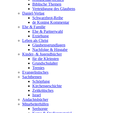
Biblische Themen
Verteidigung des Glaubens
Daniel-Verlag
Schwarzbrot-Reihe
de Koning Kommentar
Ehe & Familie
Ehe & Partnerwahl
Erziehung
Leben als Christ
Glaubensgrundlagen
Nachfolge & Hingabe
Kinder- & Jugendbücher
für die Kleinsten
Grundschulalter
Teenies
Evangelistisches
Sachthemen
Schöpfung
Kirchengeschichte
Zeitkritisches
Israel
Andachtsbücher
Mitarbeiterhilfen
Seelsorge