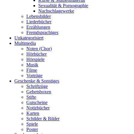
Kurse & Studienmaterial
Sexualität & Pornographie
Nachschlagewerke
Lebensbilder
Liederbücher
Erzählungen
Fremdsprachiges
Unkategorisiert
Multimedia
Noten (Chor)
Hörbücher
Hörspiele
Musik
Filme
Vorträge
Geschenke & Sonstiges
Schriftzüge
Gebetsboxen
Stifte
Gutscheine
Notizbücher
Karten
Schilder & Bilder
Spiele
Poster