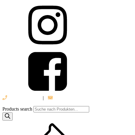
039 888 522 48
|
info@daniel-verlag.de
Products search