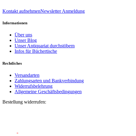
039 888 522 48
info@daniel-verlag.de
Kontakt aufnehmen
Newsletter Anmeldung
Informationen
Über uns
Unser Blog
Unser Antiquariat durchstöbern
Infos für Büchertische
Rechtliches
Versandarten
Zahlungsarten und Bankverbindung
Widerrufsbelehrung
Allgemeine Geschäftsbedingungen
Bestellung widerrufen:
Bestellnummer
(optional)
E-Mail
*