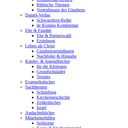
Biblische Themen
Verteidigung des Glaubens
Daniel-Verlag
Schwarzbrot-Reihe
de Koning Kommentar
Ehe & Familie
Ehe & Partnerwahl
Erziehung
Leben als Christ
Glaubensgrundlagen
Nachfolge & Hingabe
Kinder- & Jugendbücher
für die Kleinsten
Grundschulalter
Teenies
Evangelistisches
Sachthemen
Schöpfung
Kirchengeschichte
Zeitkritisches
Israel
Andachtsbücher
Mitarbeiterhilfen
Seelsorge