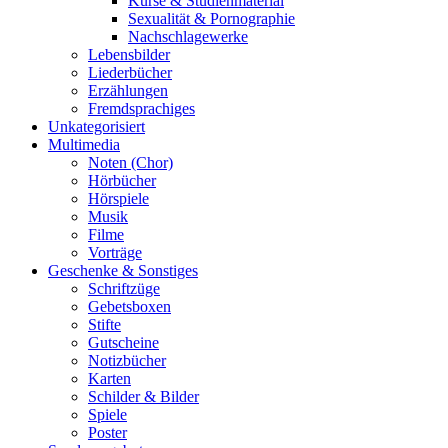
Kurse & Studienmaterial
Sexualität & Pornographie
Nachschlagewerke
Lebensbilder
Liederbücher
Erzählungen
Fremdsprachiges
Unkategorisiert
Multimedia
Noten (Chor)
Hörbücher
Hörspiele
Musik
Filme
Vorträge
Geschenke & Sonstiges
Schriftzüge
Gebetsboxen
Stifte
Gutscheine
Notizbücher
Karten
Schilder & Bilder
Spiele
Poster