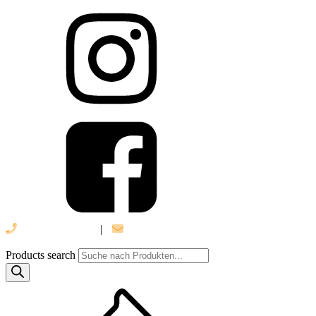
039 888 522 48
|
info@daniel-verlag.de
Products search