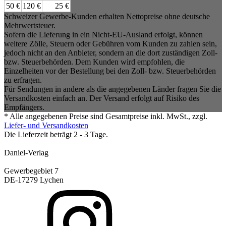
50 €
120 €
25 €
Schweizer Gewerbe-Kunden erhalten Nettopreise ohne deutsche
Mehrwertsteuer.
Sofern die Lieferung in ein Nicht-EU-Ausland erfolgt, können
weitere Zölle, Steuern oder Gebühren vom Kunden zu zahlen sein,
jedoch nicht an den Anbieter, sondern an die dort zuständigen Zoll-
bzw. Steuerbehörden. Dem Kunden wird empfohlen, die
Einzelheiten vor der Bestellung bei den Zoll- bzw. Steuerbehörden
zu erfragen.
Für Sendungen in andere als die angegebenen Länder fragen Sie die
Versandkosten einfach an. Der Versand erfolgt auf Risiko des
Empfängers.
* Alle angegebenen Preise sind Gesamtpreise inkl. MwSt., zzgl.
Liefer- und Versandkosten
Die Lieferzeit beträgt 2 - 3 Tage.
Daniel-Verlag
Gewerbegebiet 7
DE-17279 Lychen