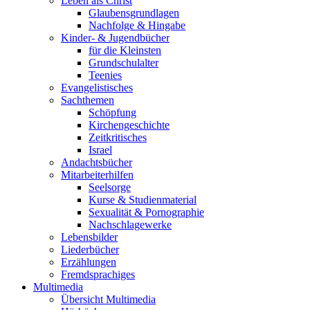
Leben als Christ
Glaubensgrundlagen
Nachfolge & Hingabe
Kinder- & Jugendbücher
für die Kleinsten
Grundschulalter
Teenies
Evangelistisches
Sachthemen
Schöpfung
Kirchengeschichte
Zeitkritisches
Israel
Andachtsbücher
Mitarbeiterhilfen
Seelsorge
Kurse & Studienmaterial
Sexualität & Pornographie
Nachschlagewerke
Lebensbilder
Liederbücher
Erzählungen
Fremdsprachiges
Multimedia
Übersicht Multimedia