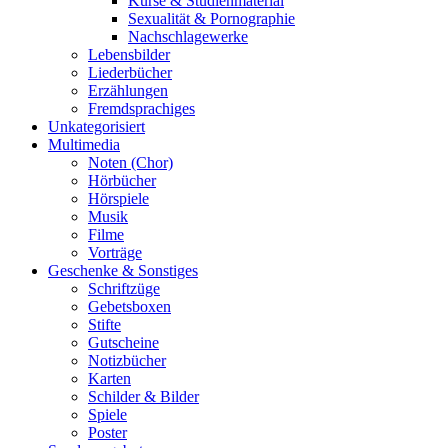
Kurse & Studienmaterial
Sexualität & Pornographie
Nachschlagewerke
Lebensbilder
Liederbücher
Erzählungen
Fremdsprachiges
Unkategorisiert
Multimedia
Noten (Chor)
Hörbücher
Hörspiele
Musik
Filme
Vorträge
Geschenke & Sonstiges
Schriftzüge
Gebetsboxen
Stifte
Gutscheine
Notizbücher
Karten
Schilder & Bilder
Spiele
Poster