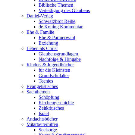
Biblische Themen
Verteidigung des Glaubens
Daniel-Verlag
Schwarzbrot-Reihe
de Koning Kommentar
Ehe & Familie
Ehe & Partnerwahl
Erziehung
Leben als Christ
Glaubensgrundlagen
Nachfolge & Hingabe
Kinder- & Jugendbücher
für die Kleinsten
Grundschulalter
Teenies
Evangelistisches
Sachthemen
Schöpfung
Kirchengeschichte
Zeitkritisches
Israel
Andachtsbücher
Mitarbeiterhilfen
Seelsorge