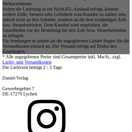
Mehrwertsteuer.
Sofern die Lieferung in ein Nicht-EU-Ausland erfolgt, können
weitere Zölle, Steuern oder Gebühren vom Kunden zu zahlen sein,
jedoch nicht an den Anbieter, sondern an die dort zuständigen Zoll-
bzw. Steuerbehörden. Dem Kunden wird empfohlen, die
Einzelheiten vor der Bestellung bei den Zoll- bzw. Steuerbehörden
zu erfragen.
Für Sendungen in andere als die angegebenen Länder fragen Sie die
Versandkosten einfach an. Der Versand erfolgt auf Risiko des
Empfängers.
* Alle angegebenen Preise sind Gesamtpreise inkl. MwSt., zzgl.
Liefer- und Versandkosten
Die Lieferzeit beträgt 2 - 3 Tage.
Daniel-Verlag
Gewerbegebiet 7
DE-17279 Lychen