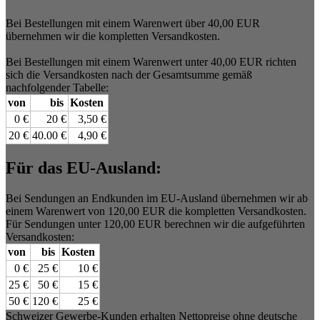
Bei Bestellungen mit einem Warenwert über 40,00 EUR
übernehmen wir die kompletten Versandkosten.
Bei Bestellungen mit einem Warenwert unter 40,00 EUR richten
sich die Versandkosten nach der Gesamtsumme gemäß
nachfolgender Tabelle:
von
bis
Kosten
0 €
20 €
3,50 €
20 €
40.00 €
4,90 €
Für das EU-Ausland:
Bei Sendungen an Endkunden im EU-Ausland übernehmen wir ab
einem Warenwert von 120,00 EUR die kompletten Versandkosten.
Für Sendungen unter 120,00 EUR berechnen wir die aufgeführten
Versandkosten:
von
bis
Kosten
0 €
25 €
10 €
25 €
50 €
15 €
50 €
120 €
25 €
Schweizer Gewerbe-Kunden erhalten Nettopreise ohne deutsche