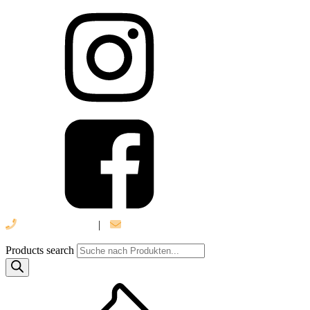
039 888 522 48
|
info@daniel-verlag.de
Products search