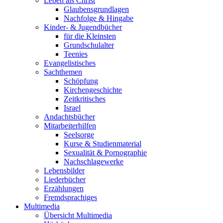
Leben als Christ
Glaubensgrundlagen
Nachfolge & Hingabe
Kinder- & Jugendbücher
für die Kleinsten
Grundschulalter
Teenies
Evangelistisches
Sachthemen
Schöpfung
Kirchengeschichte
Zeitkritisches
Israel
Andachtsbücher
Mitarbeiterhilfen
Seelsorge
Kurse & Studienmaterial
Sexualität & Pornographie
Nachschlagewerke
Lebensbilder
Liederbücher
Erzählungen
Fremdsprachiges
Multimedia
Übersicht Multimedia