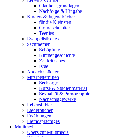
Leben als Christ
Glaubensgrundlagen
Nachfolge & Hingabe
Kinder- & Jugendbücher
für die Kleinsten
Grundschulalter
Teenies
Evangelistisches
Sachthemen
Schöpfung
Kirchengeschichte
Zeitkritisches
Israel
Andachtsbücher
Mitarbeiterhilfen
Seelsorge
Kurse & Studienmaterial
Sexualität & Pornographie
Nachschlagewerke
Lebensbilder
Liederbücher
Erzählungen
Fremdsprachiges
Multimedia
Übersicht Multimedia