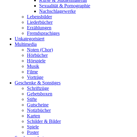
Kurse & Studienmaterial
Sexualität & Pornographie
Nachschlagewerke
Lebensbilder
Liederbücher
Erzählungen
Fremdsprachiges
Unkategorisiert
Multimedia
Noten (Chor)
Hörbücher
Hörspiele
Musik
Filme
Vorträge
Geschenke & Sonstiges
Schriftzüge
Gebetsboxen
Stifte
Gutscheine
Notizbücher
Karten
Schilder & Bilder
Spiele
Poster