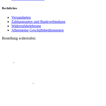
Rechtliches
Versandarten
Zahlungsarten und Bankverbindung
Widerrufsbelehrung
Allgemeine Geschäftsbedingungen
Bestellung widerrufen:
Bestellnummer
(optional)
E-Mail
*
E-Mail (wiederholen)
*
Vorname
(optional)