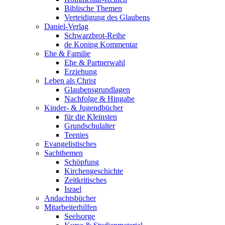
Biblische Themen
Verteidigung des Glaubens
Daniel-Verlag
Schwarzbrot-Reihe
de Koning Kommentar
Ehe & Familie
Ehe & Partnerwahl
Erziehung
Leben als Christ
Glaubensgrundlagen
Nachfolge & Hingabe
Kinder- & Jugendbücher
für die Kleinsten
Grundschulalter
Teenies
Evangelistisches
Sachthemen
Schöpfung
Kirchengeschichte
Zeitkritisches
Israel
Andachtsbücher
Mitarbeiterhilfen
Seelsorge