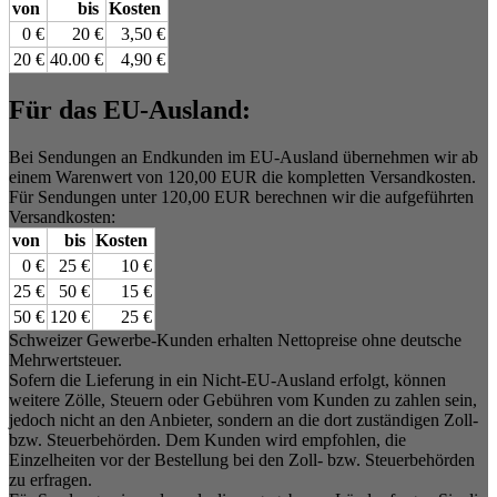
von
bis
Kosten
0 €
20 €
3,50 €
20 €
40.00 €
4,90 €
Für das EU-Ausland:
Bei Sendungen an Endkunden im EU-Ausland übernehmen wir ab
einem Warenwert von 120,00 EUR die kompletten Versandkosten.
Für Sendungen unter 120,00 EUR berechnen wir die aufgeführten
Versandkosten:
von
bis
Kosten
0 €
25 €
10 €
25 €
50 €
15 €
50 €
120 €
25 €
Schweizer Gewerbe-Kunden erhalten Nettopreise ohne deutsche
Mehrwertsteuer.
Sofern die Lieferung in ein Nicht-EU-Ausland erfolgt, können
weitere Zölle, Steuern oder Gebühren vom Kunden zu zahlen sein,
jedoch nicht an den Anbieter, sondern an die dort zuständigen Zoll-
bzw. Steuerbehörden. Dem Kunden wird empfohlen, die
Einzelheiten vor der Bestellung bei den Zoll- bzw. Steuerbehörden
zu erfragen.