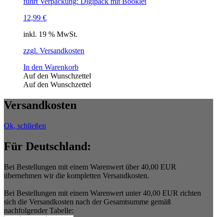
führt Verpackung: Digipack mit Booklet
12,99
€
inkl. 19 % MwSt.
zzgl. Versandkosten
In den Warenkorb
Auf den Wunschzettel
Auf den Wunschzettel
Versandkosten
Ok, schließen
Für Deutschland:
Bei Bestellungen mit einem Warenwert über 40,00 EUR
übernehmen wir die kompletten Versandkosten.
Bei Bestellungen mit einem Warenwert unter 40,00 EUR richten
sich die Versandkosten nach der Gesamtsumme gemäß
nachfolgender Tabelle: