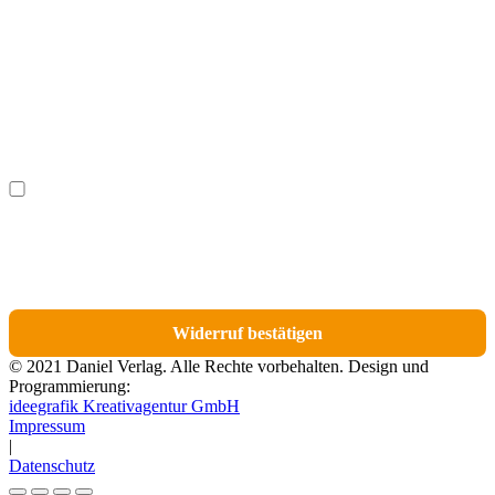
Nachname
(optional)
Ich möchte bestimmte Positionen für den Widerruf
(optional)
auswählen.
Du erhältst eine E-Mail-Bestätigung über den Eingang des Widerrufs. In dieser
E-Mail findest du einen Link, über den du die Artikel für den Widerruf
auswählen kannst.
Widerruf bestätigen
© 2021 Daniel Verlag. Alle Rechte vorbehalten. Design und
Programmierung:
ideegrafik Kreativagentur GmbH
Impressum
|
Datenschutz