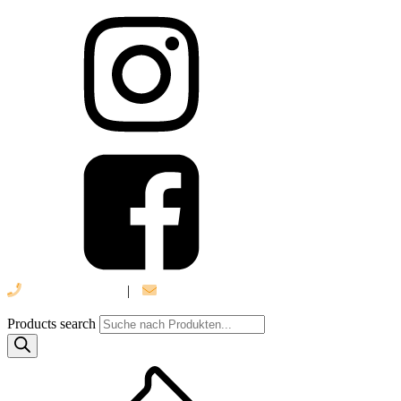
039 888 522 48
|
info@daniel-verlag.de
Products search