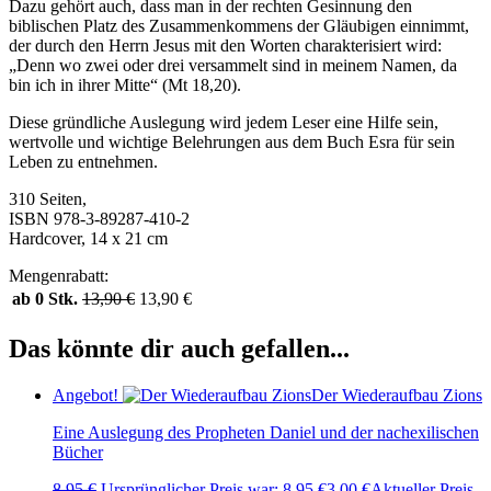
Dazu gehört auch, dass man in der rechten Gesinnung den
biblischen Platz des Zusammenkommens der Gläubigen einnimmt,
der durch den Herrn Jesus mit den Worten charakterisiert wird:
„Denn wo zwei oder drei versammelt sind in meinem Namen, da
bin ich in ihrer Mitte“ (Mt 18,20).
Diese gründliche Auslegung wird jedem Leser eine Hilfe sein,
wertvolle und wichtige Belehrungen aus dem Buch Esra für sein
Leben zu entnehmen.
310 Seiten,
ISBN 978-3-89287-410-2
Hardcover, 14 x 21 cm
Mengenrabatt:
ab 0 Stk.
13,90
€
13,90
€
Das könnte dir auch gefallen...
Angebot!
Der Wiederaufbau Zions
Eine Auslegung des Propheten Daniel und der nachexilischen
Bücher
8,95
€
Ursprünglicher Preis war: 8,95 €
3,00
€
Aktueller Preis