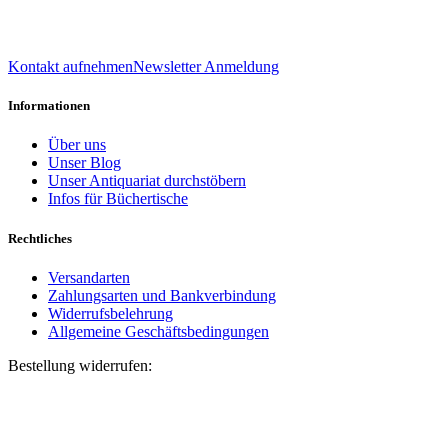
039 888 522 48
info@daniel-verlag.de
Kontakt aufnehmen
Newsletter Anmeldung
Informationen
Über uns
Unser Blog
Unser Antiquariat durchstöbern
Infos für Büchertische
Rechtliches
Versandarten
Zahlungsarten und Bankverbindung
Widerrufsbelehrung
Allgemeine Geschäftsbedingungen
Bestellung widerrufen:
Bestellnummer
(optional)