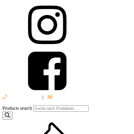
039 888 522 48
|
info@daniel-verlag.de
Products search