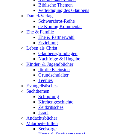
Biblische Themen
Verteidigung des Glaubens
Daniel-Verlag
Schwarzbrot-Reihe
de Koning Kommentar
Ehe & Familie
Ehe & Partnerwahl
Erziehung
Leben als Christ
Glaubensgrundlagen
Nachfolge & Hingabe
Kinder- & Jugendbücher
für die Kleinsten
Grundschulalter
Teenies
Evangelistisches
Sachthemen
Schöpfung
Kirchengeschichte
Zeitkritisches
Israel
Andachtsbücher
Mitarbeiterhilfen
Seelsorge