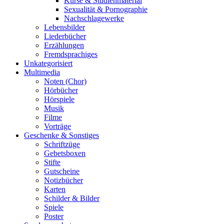
Kurse & Studienmaterial
Sexualität & Pornographie
Nachschlagewerke
Lebensbilder
Liederbücher
Erzählungen
Fremdsprachiges
Unkategorisiert
Multimedia
Noten (Chor)
Hörbücher
Hörspiele
Musik
Filme
Vorträge
Geschenke & Sonstiges
Schriftzüge
Gebetsboxen
Stifte
Gutscheine
Notizbücher
Karten
Schilder & Bilder
Spiele
Poster