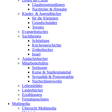
Leben als Christ
Glaubensgrundlagen
Nachfolge & Hingabe
Kinder- & Jugendbücher
für die Kleinsten
Grundschulalter
Teenies
Evangelistisches
Sachthemen
Schöpfung
Kirchengeschichte
Zeitkritisches
Israel
Andachtsbücher
Mitarbeiterhilfen
Seelsorge
Kurse & Studienmaterial
Sexualität & Pornographie
Nachschlagewerke
Lebensbilder
Liederbücher
Erzählungen
Fremdsprachiges
Multimedia
Übersicht Multimedia