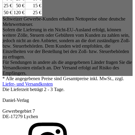
25 €
50 €
15 €
50 €
120 €
25 €
Schweizer Gewerbe-Kunden erhalten Nettopreise ohne deutsche
Mehrwertsteuer.
Sofern die Lieferung in ein Nicht-EU-Ausland erfolgt, können
weitere Zölle, Steuern oder Gebühren vom Kunden zu zahlen sein,
jedoch nicht an den Anbieter, sondern an die dort zuständigen Zoll-
bzw. Steuerbehörden. Dem Kunden wird empfohlen, die
Einzelheiten vor der Bestellung bei den Zoll- bzw. Steuerbehörden
zu erfragen.
Für Sendungen in andere als die angegebenen Länder fragen Sie die
Versandkosten einfach an. Der Versand erfolgt auf Risiko des
Empfängers.
* Alle angegebenen Preise sind Gesamtpreise inkl. MwSt., zzgl.
Liefer- und Versandkosten
Die Lieferzeit beträgt 2 - 3 Tage.
Daniel-Verlag
Gewerbegebiet 7
DE-17279 Lychen