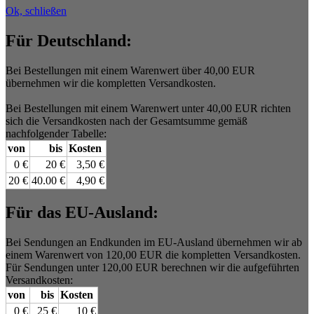
Ok, schließen
Für Deutschland:
Bei Bestellungen mit einem Warenwert über 40,00 EUR
übernehmen wir die kompletten Versandkosten.
Bei Bestellungen mit einem Warenwert unter 40,00 EUR richten
sich die Versandkosten nach der Gesamtsumme gemäß
nachfolgender Tabelle:
von
bis
Kosten
0 €
20 €
3,50 €
20 €
40.00 €
4,90 €
Für das EU-Ausland:
Bei Sendungen an Endkunden im EU-Ausland übernehmen wir ab
einem Warenwert von 120,00 EUR die kompletten Versandkosten.
Für Sendungen unter 120,00 EUR berechnen wir die aufgeführten
Versandkosten:
von
bis
Kosten
0 €
25 €
10 €