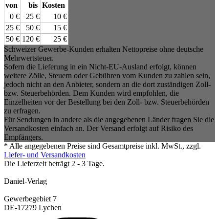
von
bis
Kosten
0 €
25 €
10 €
25 €
50 €
15 €
50 €
120 €
25 €
Schweizer Gewerbe-Kunden erhalten Nettopreise ohne deutsche
Mehrwertsteuer.
Sofern die Lieferung in ein Nicht-EU-Ausland erfolgt, können
weitere Zölle, Steuern oder Gebühren vom Kunden zu zahlen sein,
jedoch nicht an den Anbieter, sondern an die dort zuständigen Zoll-
bzw. Steuerbehörden. Dem Kunden wird empfohlen, die
Einzelheiten vor der Bestellung bei den Zoll- bzw. Steuerbehörden
zu erfragen.
Für Sendungen in andere als die angegebenen Länder fragen Sie die
Versandkosten einfach an. Der Versand erfolgt auf Risiko des
Empfängers.
* Alle angegebenen Preise sind Gesamtpreise inkl. MwSt., zzgl.
Liefer- und Versandkosten
Die Lieferzeit beträgt 2 - 3 Tage.
Daniel-Verlag
Gewerbegebiet 7
DE-17279 Lychen