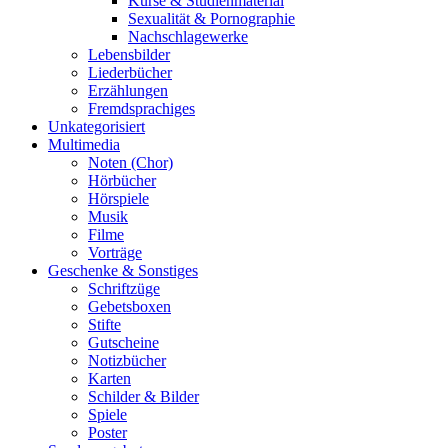
Kurse & Studienmaterial
Sexualität & Pornographie
Nachschlagewerke
Lebensbilder
Liederbücher
Erzählungen
Fremdsprachiges
Unkategorisiert
Multimedia
Noten (Chor)
Hörbücher
Hörspiele
Musik
Filme
Vorträge
Geschenke & Sonstiges
Schriftzüge
Gebetsboxen
Stifte
Gutscheine
Notizbücher
Karten
Schilder & Bilder
Spiele
Poster