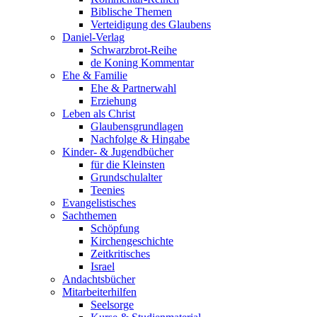
Biblische Themen
Verteidigung des Glaubens
Daniel-Verlag
Schwarzbrot-Reihe
de Koning Kommentar
Ehe & Familie
Ehe & Partnerwahl
Erziehung
Leben als Christ
Glaubensgrundlagen
Nachfolge & Hingabe
Kinder- & Jugendbücher
für die Kleinsten
Grundschulalter
Teenies
Evangelistisches
Sachthemen
Schöpfung
Kirchengeschichte
Zeitkritisches
Israel
Andachtsbücher
Mitarbeiterhilfen
Seelsorge