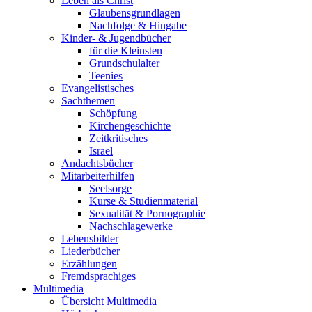
Leben als Christ
Glaubensgrundlagen
Nachfolge & Hingabe
Kinder- & Jugendbücher
für die Kleinsten
Grundschulalter
Teenies
Evangelistisches
Sachthemen
Schöpfung
Kirchengeschichte
Zeitkritisches
Israel
Andachtsbücher
Mitarbeiterhilfen
Seelsorge
Kurse & Studienmaterial
Sexualität & Pornographie
Nachschlagewerke
Lebensbilder
Liederbücher
Erzählungen
Fremdsprachiges
Multimedia
Übersicht Multimedia