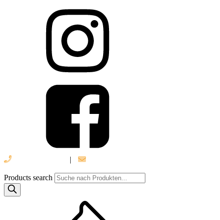
039 888 522 48
|
info@daniel-verlag.de
Products search