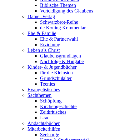
Biblische Themen
Verteidigung des Glaubens
Daniel-Verlag
Schwarzbrot-Reihe
de Koning Kommentar
Ehe & Familie
Ehe & Partnerwahl
Erziehung
Leben als Christ
Glaubensgrundlagen
Nachfolge & Hingabe
Kinder- & Jugendbücher
für die Kleinsten
Grundschulalter
Teenies
Evangelistisches
Sachthemen
Schöpfung
Kirchengeschichte
Zeitkritisches
Israel
Andachtsbücher
Mitarbeiterhilfen
Seelsorge