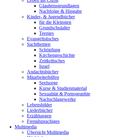
Leben als Christ
Glaubensgrundlagen
Nachfolge & Hingabe
Kinder- & Jugendbücher
für die Kleinsten
Grundschulalter
Teenies
Evangelistisches
Sachthemen
Schöpfung
Kirchengeschichte
Zeitkritisches
Israel
Andachtsbücher
Mitarbeiterhilfen
Seelsorge
Kurse & Studienmaterial
Sexualität & Pornographie
Nachschlagewerke
Lebensbilder
Liederbücher
Erzählungen
Fremdsprachiges
Multimedia
Übersicht Multimedia