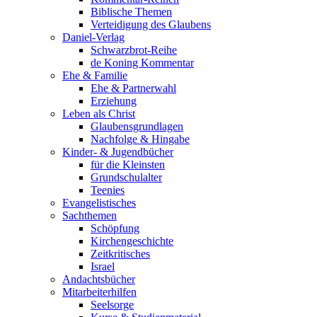
Biblische Themen
Verteidigung des Glaubens
Daniel-Verlag
Schwarzbrot-Reihe
de Koning Kommentar
Ehe & Familie
Ehe & Partnerwahl
Erziehung
Leben als Christ
Glaubensgrundlagen
Nachfolge & Hingabe
Kinder- & Jugendbücher
für die Kleinsten
Grundschulalter
Teenies
Evangelistisches
Sachthemen
Schöpfung
Kirchengeschichte
Zeitkritisches
Israel
Andachtsbücher
Mitarbeiterhilfen
Seelsorge