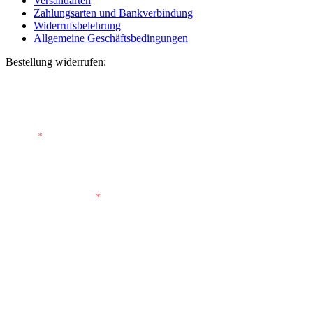
Versandarten
Zahlungsarten und Bankverbindung
Widerrufsbelehrung
Allgemeine Geschäftsbedingungen
Bestellung widerrufen:
Bestellnummer
(optional)
E-Mail
*
E-Mail (wiederholen)
*
Vorname
(optional)