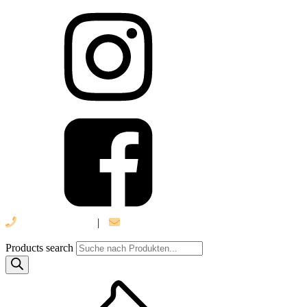
039 888 522 48
|
info@daniel-verlag.de
Products search