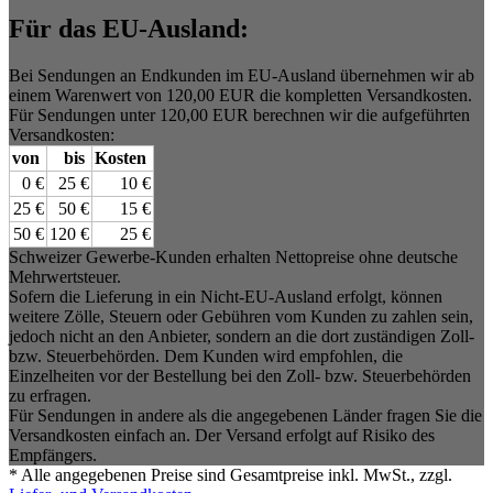
Für das EU-Ausland:
Bei Sendungen an Endkunden im EU-Ausland übernehmen wir ab
einem Warenwert von 120,00 EUR die kompletten Versandkosten.
Für Sendungen unter 120,00 EUR berechnen wir die aufgeführten
Versandkosten:
von
bis
Kosten
0 €
25 €
10 €
25 €
50 €
15 €
50 €
120 €
25 €
Schweizer Gewerbe-Kunden erhalten Nettopreise ohne deutsche
Mehrwertsteuer.
Sofern die Lieferung in ein Nicht-EU-Ausland erfolgt, können
weitere Zölle, Steuern oder Gebühren vom Kunden zu zahlen sein,
jedoch nicht an den Anbieter, sondern an die dort zuständigen Zoll-
bzw. Steuerbehörden. Dem Kunden wird empfohlen, die
Einzelheiten vor der Bestellung bei den Zoll- bzw. Steuerbehörden
zu erfragen.
Für Sendungen in andere als die angegebenen Länder fragen Sie die
Versandkosten einfach an. Der Versand erfolgt auf Risiko des
Empfängers.
* Alle angegebenen Preise sind Gesamtpreise inkl. MwSt., zzgl.