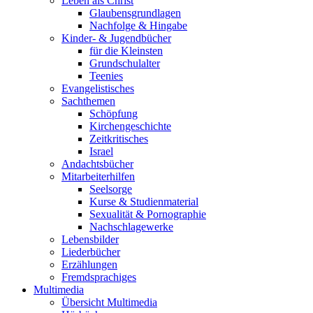
Leben als Christ
Glaubensgrundlagen
Nachfolge & Hingabe
Kinder- & Jugendbücher
für die Kleinsten
Grundschulalter
Teenies
Evangelistisches
Sachthemen
Schöpfung
Kirchengeschichte
Zeitkritisches
Israel
Andachtsbücher
Mitarbeiterhilfen
Seelsorge
Kurse & Studienmaterial
Sexualität & Pornographie
Nachschlagewerke
Lebensbilder
Liederbücher
Erzählungen
Fremdsprachiges
Multimedia
Übersicht Multimedia