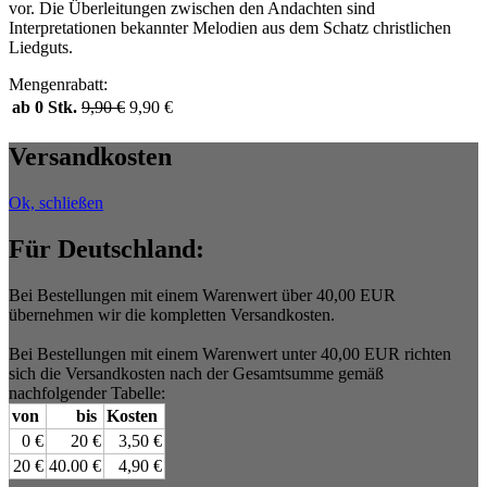
vor. Die Überleitungen zwischen den Andachten sind
Interpretationen bekannter Melodien aus dem Schatz christlichen
Liedguts.
Mengenrabatt:
ab 0 Stk.
9,90
€
9,90
€
Versandkosten
Ok, schließen
Für Deutschland:
Bei Bestellungen mit einem Warenwert über 40,00 EUR
übernehmen wir die kompletten Versandkosten.
Bei Bestellungen mit einem Warenwert unter 40,00 EUR richten
sich die Versandkosten nach der Gesamtsumme gemäß
nachfolgender Tabelle:
von
bis
Kosten
0 €
20 €
3,50 €
20 €
40.00 €
4,90 €