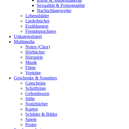
Kurse & Studienmaterial
Sexualität & Pornographie
Nachschlagewerke
Lebensbilder
Liederbücher
Erzählungen
Fremdsprachiges
Unkategorisiert
Multimedia
Noten (Chor)
Hörbücher
Hörspiele
Musik
Filme
Vorträge
Geschenke & Sonstiges
Gutscheine
Schriftzüge
Gebetsboxen
Stifte
Notizbücher
Karten
Schilder & Bilder
Spiele
Poster