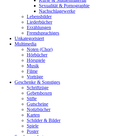
Kurse & Studienmaterial
Sexualität & Pornographie
Nachschlagewerke
Lebensbilder
Liederbücher
Erzählungen
Fremdsprachiges
Unkategorisiert
Multimedia
Noten (Chor)
Hörbücher
Hörspiele
Musik
Filme
Vorträge
Geschenke & Sonstiges
Schriftzüge
Gebetsboxen
Stifte
Gutscheine
Notizbücher
Karten
Schilder & Bilder
Spiele
Poster