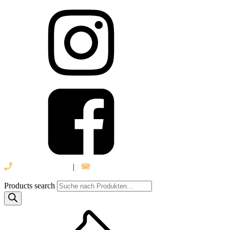
039 888 522 48
|
info@daniel-verlag.de
Products search