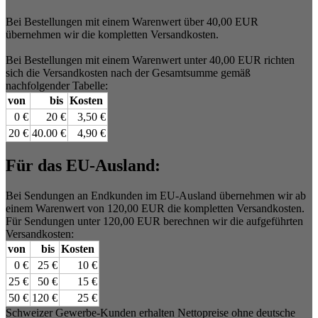
Bei Bestellungen mit einem Warenwert über 40,00 EUR
übernehmen wir die kompletten Versandkosten.
Bei Bestellungen mit einem Warenwert unter 40,00 EUR richten
sich die Versandkosten nach der Gesamtsumme gemäß
nachfolgender Tabelle:
von
bis
Kosten
0 €
20 €
3,50 €
20 €
40.00 €
4,90 €
Für das EU-Ausland:
Bei Sendungen an Endkunden im EU-Ausland übernehmen wir ab
einem Warenwert von 120,00 EUR die kompletten Versandkosten.
Für Sendungen unter 120,00 EUR berechnen wir die aufgeführten
Versandkosten:
von
bis
Kosten
0 €
25 €
10 €
25 €
50 €
15 €
50 €
120 €
25 €
Schweizer Gewerbe-Kunden erhalten Nettopreise ohne deutsche