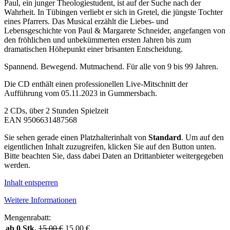
Paul, ein junger Theologiestudent, ist auf der Suche nach der
Wahrheit. In Tübingen verliebt er sich in Gretel, die jüngste Tochter
eines Pfarrers. Das Musical erzählt die Liebes- und
Lebensgeschichte von Paul & Margarete Schneider, angefangen von
den fröhlichen und unbekümmerten ersten Jahren bis zum
dramatischen Höhepunkt einer brisanten Entscheidung.
Spannend. Bewegend. Mutmachend. Für alle von 9 bis 99 Jahren.
Die CD enthält einen professionellen Live-Mitschnitt der
Aufführung vom 05.11.2023 in Gummersbach.
2 CDs, über 2 Stunden Spielzeit
EAN 9506631487568
Sie sehen gerade einen Platzhalterinhalt von
Standard
. Um auf den
eigentlichen Inhalt zuzugreifen, klicken Sie auf den Button unten.
Bitte beachten Sie, dass dabei Daten an Drittanbieter weitergegeben
werden.
Inhalt entsperren
Weitere Informationen
Mengenrabatt:
ab 0 Stk.
15,00
€
15,00
€