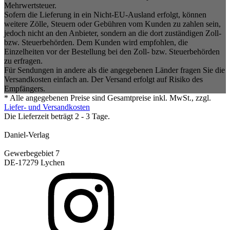
Mehrwertsteuer.
Sofern die Lieferung in ein Nicht-EU-Ausland erfolgt, können
weitere Zölle, Steuern oder Gebühren vom Kunden zu zahlen sein,
jedoch nicht an den Anbieter, sondern an die dort zuständigen Zoll-
bzw. Steuerbehörden. Dem Kunden wird empfohlen, die
Einzelheiten vor der Bestellung bei den Zoll- bzw. Steuerbehörden
zu erfragen.
Für Sendungen in andere als die angegebenen Länder fragen Sie die
Versandkosten einfach an. Der Versand erfolgt auf Risiko des
Empfängers.
* Alle angegebenen Preise sind Gesamtpreise inkl. MwSt., zzgl.
Liefer- und Versandkosten
Die Lieferzeit beträgt 2 - 3 Tage.
Daniel-Verlag
Gewerbegebiet 7
DE-17279 Lychen