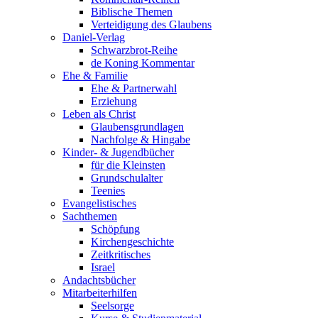
Biblische Themen
Verteidigung des Glaubens
Daniel-Verlag
Schwarzbrot-Reihe
de Koning Kommentar
Ehe & Familie
Ehe & Partnerwahl
Erziehung
Leben als Christ
Glaubensgrundlagen
Nachfolge & Hingabe
Kinder- & Jugendbücher
für die Kleinsten
Grundschulalter
Teenies
Evangelistisches
Sachthemen
Schöpfung
Kirchengeschichte
Zeitkritisches
Israel
Andachtsbücher
Mitarbeiterhilfen
Seelsorge