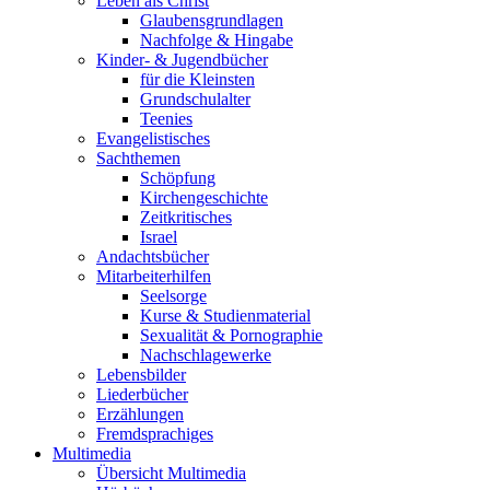
Leben als Christ
Glaubensgrundlagen
Nachfolge & Hingabe
Kinder- & Jugendbücher
für die Kleinsten
Grundschulalter
Teenies
Evangelistisches
Sachthemen
Schöpfung
Kirchengeschichte
Zeitkritisches
Israel
Andachtsbücher
Mitarbeiterhilfen
Seelsorge
Kurse & Studienmaterial
Sexualität & Pornographie
Nachschlagewerke
Lebensbilder
Liederbücher
Erzählungen
Fremdsprachiges
Multimedia
Übersicht Multimedia