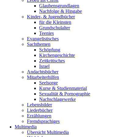
Leben als Christ
Glaubensgrundlagen
Nachfolge & Hingabe
Kinder- & Jugendbücher
für die Kleinsten
Grundschulalter
Teenies
Evangelistisches
Sachthemen
Schöpfung
Kirchengeschichte
Zeitkritisches
Israel
Andachtsbücher
Mitarbeiterhilfen
Seelsorge
Kurse & Studienmaterial
Sexualität & Pornographie
Nachschlagewerke
Lebensbilder
Liederbücher
Erzählungen
Fremdsprachiges
Multimedia
Übersicht Multimedia