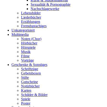
Kurse & Studienmaterial
Sexualität & Pornographie
Nachschlagewerke
Lebensbilder
Liederbücher
Erzählungen
Fremdsprachiges
Unkategorisiert
Multimedia
Noten (Chor)
Hörbücher
Hörspiele
Musik
Filme
Vorträge
Geschenke & Sonstiges
Schriftzüge
Gebetsboxen
Stifte
Gutscheine
Notizbücher
Karten
Schilder & Bilder
Spiele
Poster