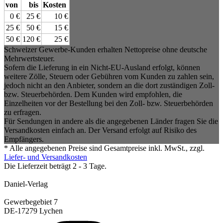
von
bis
Kosten
0 €
25 €
10 €
25 €
50 €
15 €
50 €
120 €
25 €
Schweizer Gewerbe-Kunden erhalten Nettopreise ohne deutsche
Mehrwertsteuer.
Sofern die Lieferung in ein Nicht-EU-Ausland erfolgt, können
weitere Zölle, Steuern oder Gebühren vom Kunden zu zahlen sein,
jedoch nicht an den Anbieter, sondern an die dort zuständigen Zoll-
bzw. Steuerbehörden. Dem Kunden wird empfohlen, die
Einzelheiten vor der Bestellung bei den Zoll- bzw. Steuerbehörden
zu erfragen.
Für Sendungen in andere als die angegebenen Länder fragen Sie die
Versandkosten einfach an. Der Versand erfolgt auf Risiko des
Empfängers.
* Alle angegebenen Preise sind Gesamtpreise inkl. MwSt., zzgl.
Liefer- und Versandkosten
Die Lieferzeit beträgt 2 - 3 Tage.
Daniel-Verlag
Gewerbegebiet 7
DE-17279 Lychen