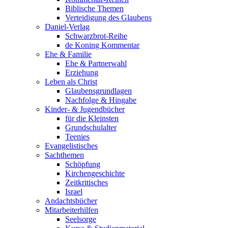
Biblische Themen
Verteidigung des Glaubens
Daniel-Verlag
Schwarzbrot-Reihe
de Koning Kommentar
Ehe & Familie
Ehe & Partnerwahl
Erziehung
Leben als Christ
Glaubensgrundlagen
Nachfolge & Hingabe
Kinder- & Jugendbücher
für die Kleinsten
Grundschulalter
Teenies
Evangelistisches
Sachthemen
Schöpfung
Kirchengeschichte
Zeitkritisches
Israel
Andachtsbücher
Mitarbeiterhilfen
Seelsorge