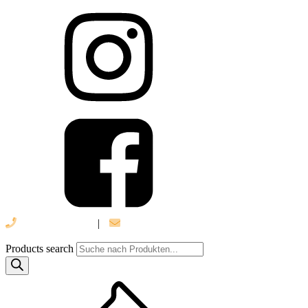
039 888 522 48
|
info@daniel-verlag.de
Products search